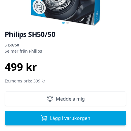
Philips SH50/50
Produktinformation
SH50/50
Se mer från
Philips
499 kr
SEK
Ex.moms pris: 399 kr
Meddela mig
Lägg i varukorgen