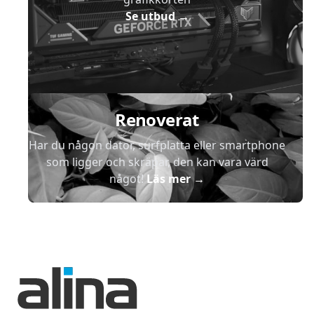
Se utbud
→
Renoverat
Har du någon dator, surfplatta eller smartphone
som ligger och skräpar, den kan vara värd
något!
Läs mer
→