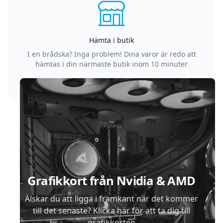
Hämta i butik
I en brådska? Inga problem! Dina varor är redo att
hämtas i din närmaste butik inom 10 minuter
Sidfot
Grafikkort från Nvidia & AMD
Älskar du att ligga i framkant när det kommer
till det senaste? Klicka här för att ta dig till
grafikkorten