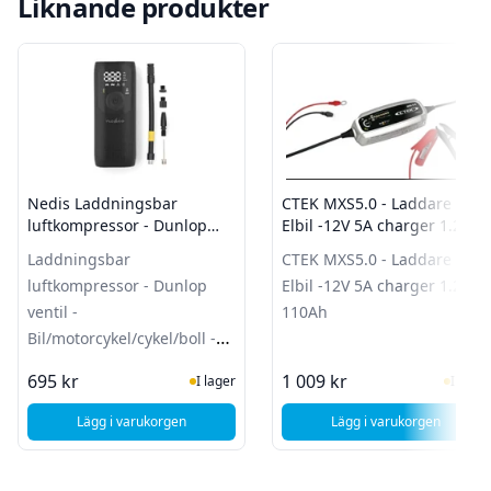
Liknande produkter
Nedis Laddningsbar
CTEK MXS5.0 - Laddare till
luftkompressor - Dunlop
Elbil -12V 5A charger 1.2-
ventil -
110Ah
Laddningsbar
CTEK MXS5.0 - Laddare till
Bil/motorcykel/cykel/boll -
luftkompressor - Dunlop
Elbil -12V 5A charger 1.2-
Lufttrycksmätare
ventil -
110Ah
Bil/motorcykel/cykel/boll -
Lufttrycksmätare
I Lager
I Lag
695 kr
1 009 kr
I lager
I lager
Lägg i varukorgen
Lägg i varukorgen
, Nedis Laddningsbar luftkompressor - Dunlop ventil - Bil/m
, CTEK MXS5.0 - L