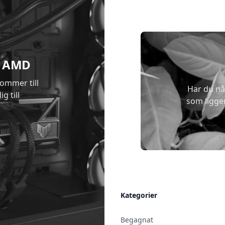
 & AMD
kommer till
Har du nå
g till
som ligge
Allmänt
Kategorier
Kontakt & Öppettider
Begagnat