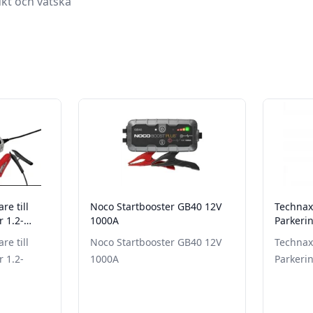
kt och vätska
re till
Noco Startbooster GB40 12V
Technaxx
r 1.2-
1000A
Parkeri
re till
Noco Startbooster GB40 12V
Technaxx
r 1.2-
1000A
Parkeri