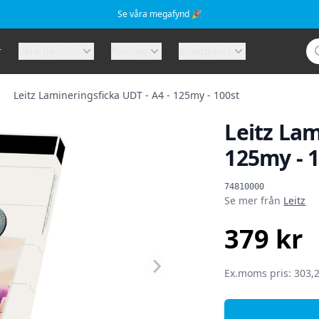
Se våra megafynd 🎉
Sö
r
Våra tjänster
Företag
Kundtjänst
Leitz Lamineringsficka UDT - A4 - 125my - 100st
Leitz Lam
125my - 
Produktinformat
74810000
Se mer från
Leitz
379 kr
SEK
Ex.moms pris: 303,2