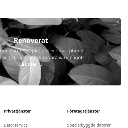
Renoverat
gon dator, surfplatta eller smartphone
r och skräpar, den kan vara värd något!
Läs mer
→
Privattjänster
Företagstjänster
Datorservice
Specialbyggda datorer