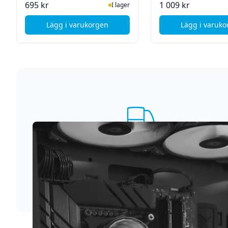
I Lager
I La
695 kr
1 009 kr
I lager
Lägg i varukorgen
Lägg i varuk
, Nedis Laddningsbar luftkompressor - Dunlop
, CTE
Supersnabb leverans
Vi förstår att du inte vill vänta. Därför packar och
skickar vi dina varor med blixtens hastighet