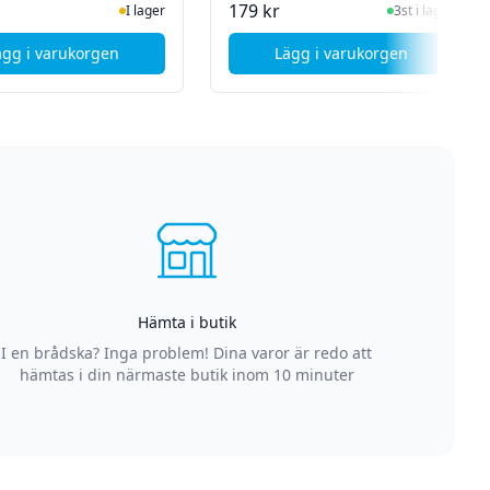
I Lager
I Lager
179 kr
I lager
3st i lager
ägg i varukorgen
Lägg i varukorgen
000A
, Technaxx TX-272 - Elektronisk Parkeringsskiva
, Andersson Förvarin
Hämta i butik
I en brådska? Inga problem! Dina varor är redo att
hämtas i din närmaste butik inom 10 minuter