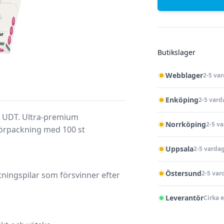
Butikslager
Webblager
2-5 va
Enköping
2-5 vard
 UDT. Ultra-premium
Norrköping
2-5 v
 Förpackning med 100 st
Uppsala
2-5 varda
Östersund
2-5 var
tningspilar som försvinner efter
Leverantör
Cirka 