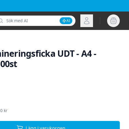
k
Logga in
AI
Inaktivera AI-sökning
ineringsficka UDT - A4 -
100st
ion
0 kr
Lägg i varukorgen