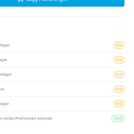
rdagar
0 st
agar
0 st
ardagar
0 st
gar
0 st
dagar
0 st
en vecka (Preliminärt estimat)
10 st