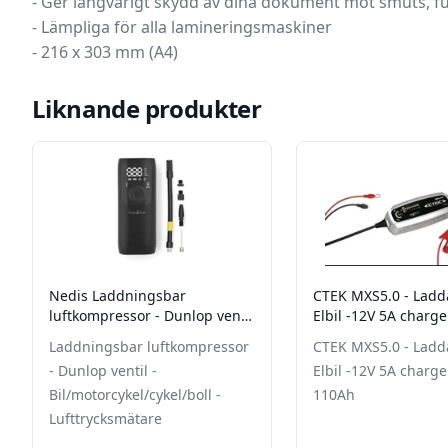
- Ger långvarigt skydd av dina dokument mot smuts, fu
- Lämpliga för alla lamineringsmaskiner
- 216 x 303 mm (A4)
Liknande produkter
Nedis Laddningsbar
CTEK MXS5.0 - Ladda
luftkompressor - Dunlop ventil
Elbil -12V 5A charge
- Bil/motorcykel/cykel/boll -
110Ah
Laddningsbar luftkompressor
CTEK MXS5.0 - Ladda
Lufttrycksmätare
- Dunlop ventil -
Elbil -12V 5A charge
Bil/motorcykel/cykel/boll -
110Ah
Lufttrycksmätare