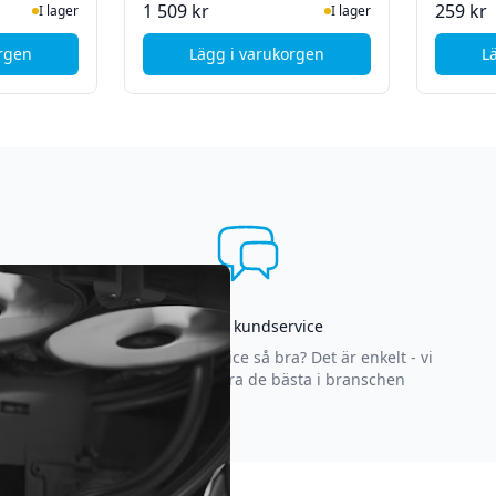
ger
I Lager
1 509 kr
259 kr
I lager
I lager
orgen
Lägg i varukorgen
L
 ventil - Bil/motorcykel/cykel/boll - Lufttrycksmätare
K MXS5.0 - Laddare till Elbil -12V 5A charger 1.2-110Ah
, Noco Startbooster GB40 12V 1
Asgrym kundservice
Varför är vår kundservice så bra? Det är enkelt - vi
strävar efter att vara de bästa i branschen