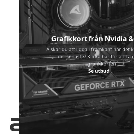
Sidfot
Grafikkort från Nvidia
Älskar du att ligga i framkant när det 
det senaste? Klicka här för att ta di
grafikkorten
Se utbud
→