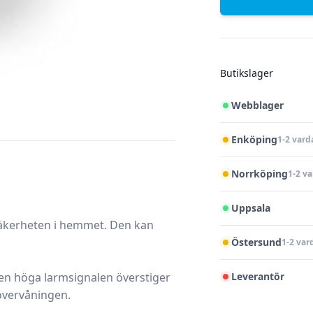
Butikslager
Webblager
Enköping
1-2 vard
Norrköping
1-2 v
Uppsala
säkerheten i hemmet. Den kan
Östersund
1-2 var
Den höga larmsignalen överstiger
Leverantör
övervåningen.