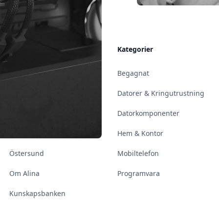
Allmänt
Kategorier
Kontakt & Öppettider
Begagnat
Uppsala
Datorer & Kringutrustning
Enköping
Datorkomponenter
Norrköping
Hem & Kontor
Östersund
Mobiltelefon
Om Alina
Programvara
Kunskapsbanken