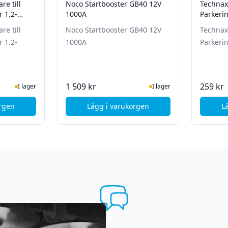
re till
Noco Startbooster GB40 12V
Technaxx
r 1.2-
1000A
Parkeri
re till
Noco Startbooster GB40 12V
Technaxx
r 1.2-
1000A
Parkeri
ger
I Lager
1 509 kr
259 kr
I lager
I lager
orgen
Lägg i varukorgen
L
 ventil - Bil/motorcykel/cykel/boll - Lufttrycksmätare
K MXS5.0 - Laddare till Elbil -12V 5A charger 1.2-110Ah
, Noco Startbooster GB40 12V 1