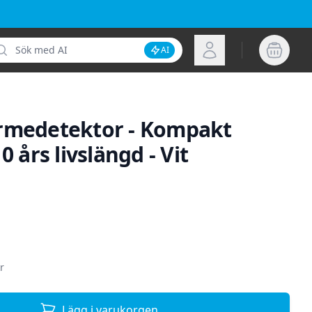
k
Logga in
AI
Inaktivera AI-sökning
rmedetektor - Kompakt
0 års livslängd - Vit
ion
r
Lägg i varukorgen