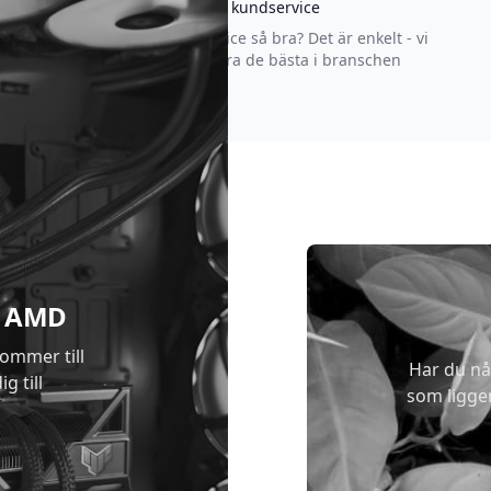
Asgrym kundservice
Varför är vår kundservice så bra? Det är enkelt - vi
strävar efter att vara de bästa i branschen
 & AMD
kommer till
Har du nå
g till
som ligge