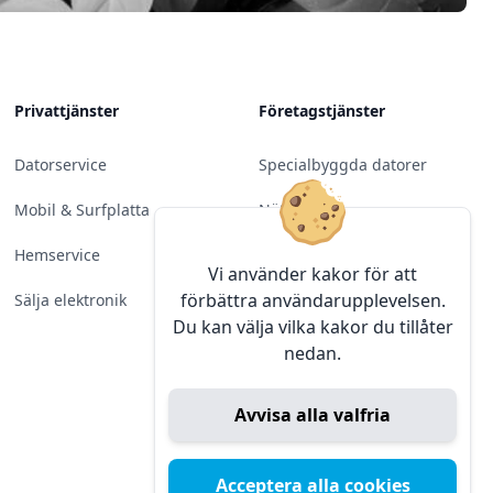
Privattjänster
Företagstjänster
Datorservice
Specialbyggda datorer
Mobil & Surfplatta
Nätverk
Hemservice
Molntjänster &
Vi använder kakor för att
Programvara
förbättra användarupplevelsen.
Sälja elektronik
Du kan välja vilka kakor du tillåter
Server & Backup
nedan.
Kameraövervakning
Avvisa alla valfria
Konferens & Public Display
Sälja elektronik
Acceptera alla cookies