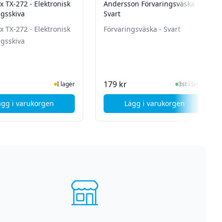
 TX-272 - Elektronisk
Andersson Förvaringsväska -
ngsskiva
Svart
 TX-272 - Elektronisk
Förvaringsväska - Svart
ngsskiva
I Lager
I Lager
179 kr
I lager
3st i lager
ägg i varukorgen
Lägg i varukorgen
000A
, Technaxx TX-272 - Elektronisk Parkeringsskiva
, Andersson Förvarin