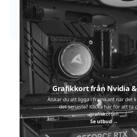
Supersnabb leverans
Vi förstår att du inte vill vänta. Därför packar och
skickar vi dina varor med blixtens hastighet
Sidfot
Grafikkort från Nvidia
Älskar du att ligga i framkant när det 
det senaste? Klicka här för att ta di
grafikkorten
Se utbud
→