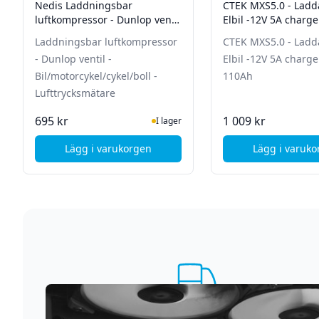
Nedis Laddningsbar
CTEK MXS5.0 - Ladda
luftkompressor - Dunlop ventil
Elbil -12V 5A charge
- Bil/motorcykel/cykel/boll -
110Ah
Laddningsbar luftkompressor
CTEK MXS5.0 - Ladda
Lufttrycksmätare
- Dunlop ventil -
Elbil -12V 5A charge
Bil/motorcykel/cykel/boll -
110Ah
Lufttrycksmätare
I Lager
I La
695 kr
1 009 kr
I lager
Lägg i varukorgen
Lägg i varuk
, Nedis Laddningsbar luftkompressor - Dunlop
, CTE