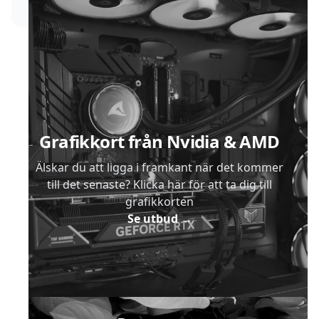
Sidfot
Grafikkort från Nvidia & AMD
Älskar du att ligga i framkant när det kommer
till det senaste? Klicka här för att ta dig till
grafikkorten
Se utbud
→