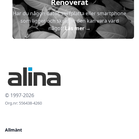
Renoverat
Har du någon dator, surfplatta eller smartphone
som ligger och skräpar, den kan vara värd
något!
Läs mer
→
© 1997-2026
Org.nr: 556438-4260
Allmänt