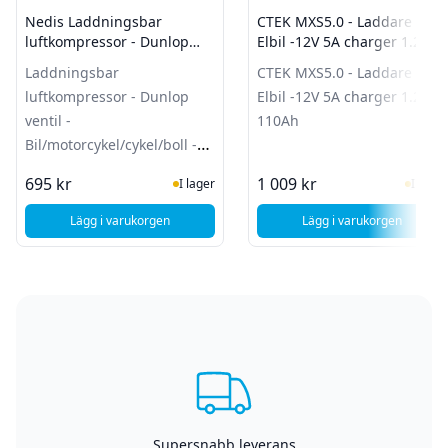
Nedis Laddningsbar
CTEK MXS5.0 - Laddare till
luftkompressor - Dunlop
Elbil -12V 5A charger 1.2-
ventil -
110Ah
Laddningsbar
CTEK MXS5.0 - Laddare till
Bil/motorcykel/cykel/boll -
luftkompressor - Dunlop
Elbil -12V 5A charger 1.2-
Lufttrycksmätare
ventil -
110Ah
Bil/motorcykel/cykel/boll -
Lufttrycksmätare
I Lager
I Lag
695 kr
1 009 kr
I lager
I lager
Lägg i varukorgen
Lägg i varukorgen
, Nedis Laddningsbar luftkompressor - Dunlop ventil - Bil/m
, CTEK MXS5.0 - L
Supersnabb leverans