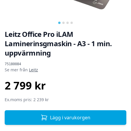
Leitz Office Pro iLAM
Laminerinsgmaskin - A3 - 1 min.
uppvärmning
Produktinformation
75180084
Se mer från
Leitz
2 799 kr
SEK
Ex.moms pris: 2 239 kr
Lägg i varukorgen