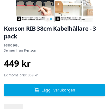
Kenson RIB 38cm Kabelhållare - 3
pack
Produktinformation
9080510BL
Se mer från
Kenson
449 kr
SEK
Ex.moms pris: 359 kr
Lägg i varukorgen