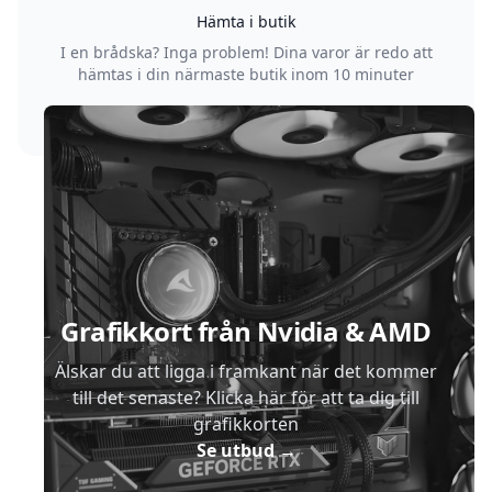
Hämta i butik
I en brådska? Inga problem! Dina varor är redo att
hämtas i din närmaste butik inom 10 minuter
Sidfot
Grafikkort från Nvidia & AMD
Älskar du att ligga i framkant när det kommer
till det senaste? Klicka här för att ta dig till
grafikkorten
Se utbud
→