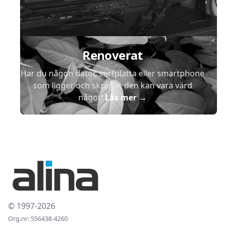
Renoverat
Har du någon dator, surfplatta eller smartphone
som ligger och skräpar, den kan vara värd
något!
Läs mer
→
© 1997-2026
Org.nr: 556438-4260