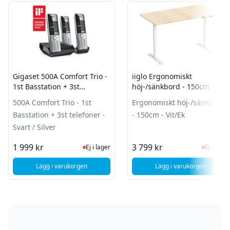
Gigaset 500A Comfort Trio -
iiglo Ergonomiskt
1st Basstation + 3st
höj-/sänkbord - 150cm -
telefoner - Svart / Silver
Vit/Ek
500A Comfort Trio - 1st
Ergonomiskt höj-/sänkbord
Basstation + 3st telefoner -
- 150cm - Vit/Ek
Svart / Silver
Ej i lager, besök produktsidan för sen
Ej i la
1 999 kr
3 799 kr
Ej i lager
Ej i lager
Lägg i varukorgen
Lägg i varukorgen
, Gigaset 500A Comfort Trio - 1st Basstation + 3st telefoner -
, iiglo Ergonomis