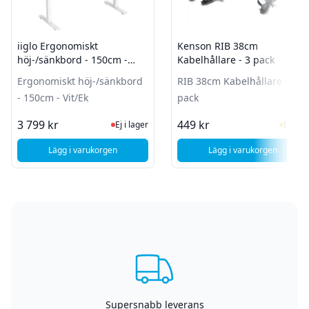
iiglo Ergonomiskt
Kenson RIB 38cm
höj-/sänkbord - 150cm -
Kabelhållare - 3 pack
Vit/Ek
Ergonomiskt höj-/sänkbord
RIB 38cm Kabelhållare - 3
- 150cm - Vit/Ek
pack
Ej i lager, besök produktsidan för sen
I Lag
3 799 kr
449 kr
Ej i lager
I lager
Lägg i varukorgen
Lägg i varukorgen
, iiglo Ergonomiskt höj-/sänkbord - 150cm - Vit/Ek
, Kenson RIB 38cm
Supersnabb leverans