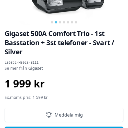
…
Gigaset 500A Comfort Trio - 1st
Basstation + 3st telefoner - Svart /
Silver
Produktinformation
L36852-H3023-B111
Se mer från
Gigaset
1 999 kr
SEK
Ex.moms pris: 1 599 kr
Meddela mig