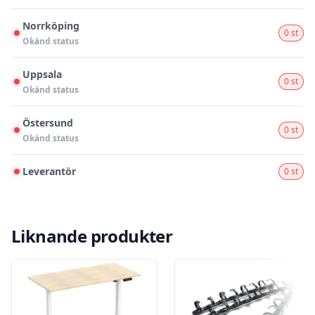
Norrköping
0 st
Okänd status
Uppsala
0 st
Okänd status
Östersund
0 st
Okänd status
Leverantör
0 st
Liknande produkter