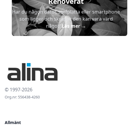
Renoverat
Har du någon dator, surfplatta eller smartphone
som ligger och skräpar, den kan vara värd
något!
Läs mer
→
© 1997-2026
Org.nr: 556438-4260
Allmänt