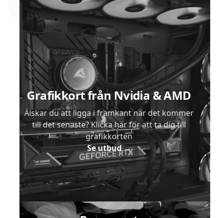
Sidfot
Grafikkort från Nvidia & AMD
Älskar du att ligga i framkant när det kommer
till det senaste? Klicka här för att ta dig till
grafikkorten
Se utbud
→