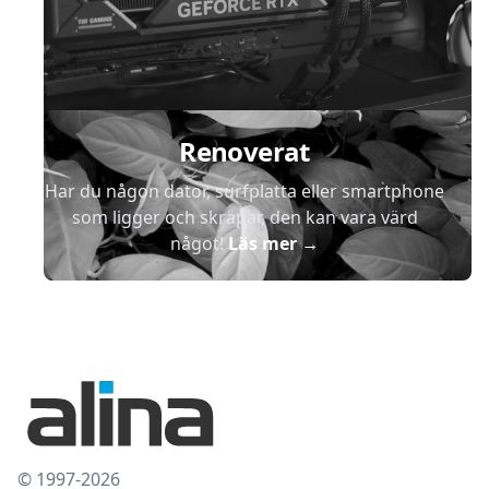
Renoverat
Har du någon dator, surfplatta eller smartphone
som ligger och skräpar, den kan vara värd
något!
Läs mer
→
© 1997-2026