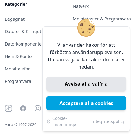
Kategorier
Nätverk
Molntjänster & Programvara
Begagnat
Server & Backup
Datorer & Kringutrustning
Kameraövervakning
Datorkomponenter
Vi använder kakor för att
förbättra användarupplevelsen.
Konferens & Public Display
Hem & Kontor
Du kan välja vilka kakor du tillåter
nedan.
Sälja elektronik
Mobiltelefon
Programvara
Avvisa alla valfria
Acceptera alla cookies
Tiktok
Facebook
Instagram
YouTube
Mörkt läge
Mörkt läge
Cookie-
Integritetspolicy
inställningar
Alina © 1997-2026