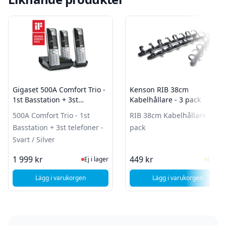
Gigaset 500A Comfort Trio -
Kenson RIB 38cm
1st Basstation + 3st
Kabelhållare - 3 pack
telefoner - Svart / Silver
500A Comfort Trio - 1st
RIB 38cm Kabelhållare - 3
Basstation + 3st telefoner -
pack
Svart / Silver
Ej i lager, besök produktsidan för sen
I Lag
1 999 kr
449 kr
Ej i lager
I lager
Lägg i varukorgen
Lägg i varukorgen
, Gigaset 500A Comfort Trio - 1st Basstation + 3st telefoner -
, Kenson RIB 38cm