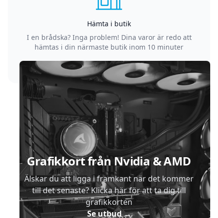
Hämta i butik
I en brådska? Inga problem! Dina varor är redo att
hämtas i din närmaste butik inom 10 minuter
Sidfot
Grafikkort från Nvidia & AMD
Älskar du att ligga i framkant när det kommer
till det senaste? Klicka här för att ta dig till
grafikkorten
Se utbud
→