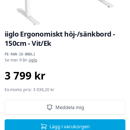
iiglo Ergonomiskt höj-/sänkbord -
150cm - Vit/Ek
Produktinformation
PE-RAN-10-BNDL1
Se mer från
iiglo
3 799 kr
SEK
Ex.moms pris: 3 039,20 kr
Meddela mig
Lägg i varukorgen