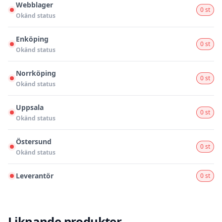
Webblager
0 st
Okänd status
Enköping
0 st
Okänd status
Norrköping
0 st
Okänd status
Uppsala
0 st
Okänd status
Östersund
0 st
Okänd status
Leverantör
0 st
Liknande produkter