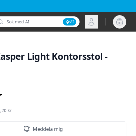
k
Logga in
AI
Inaktivera AI-sökning
asper Light Kontorsstol -
ion
r
,20 kr
Meddela mig