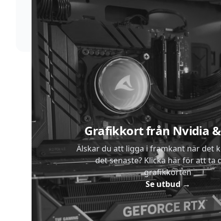
Vi förstår att du inte vill vänta. Därför packar och
skickar vi dina varor med blixtens hastighet
Sidfot
Grafikkort från Nvidia
Älskar du att ligga i framkant när det 
det senaste? Klicka här för att ta di
grafikkorten
Se utbud
→