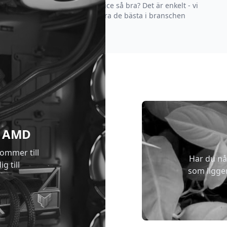
Varför är vår kundservice så bra? Det är enkelt - vi
strävar efter att vara de bästa i branschen
 & AMD
kommer till
Har du nå
g till
som ligge