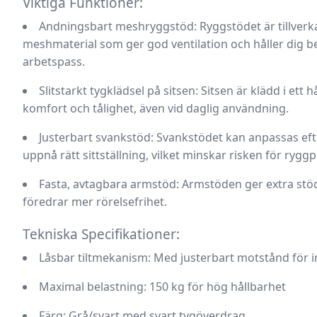
Viktiga Funktioner:
Andningsbart meshryggstöd:
Ryggstödet är tillverk
meshmaterial som ger god ventilation och håller dig 
arbetspass.
Slitstarkt tygklädsel på sitsen:
Sitsen är klädd i ett 
komfort och tålighet, även vid daglig användning.
Justerbart svankstöd:
Svankstödet kan anpassas efter 
uppnå rätt sittställning, vilket minskar risken för rygg
Fasta, avtagbara armstöd:
Armstöden ger extra stöd
föredrar mer rörelsefrihet.
Tekniska Specifikationer:
Låsbar tiltmekanism:
Med justerbart motstånd för i
Maximal belastning:
150 kg för hög hållbarhet
Färg:
Grå/svart med svart tygöverdrag