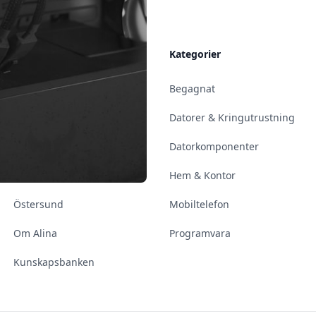
Allmänt
Kategorier
Kontakt & Öppettider
Begagnat
Uppsala
Datorer & Kringutrustning
Enköping
Datorkomponenter
Norrköping
Hem & Kontor
Östersund
Mobiltelefon
Om Alina
Programvara
Kunskapsbanken