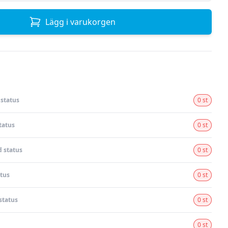
Lägg i varukorgen
status
0 st
tatus
0 st
 status
0 st
tus
0 st
status
0 st
0 st