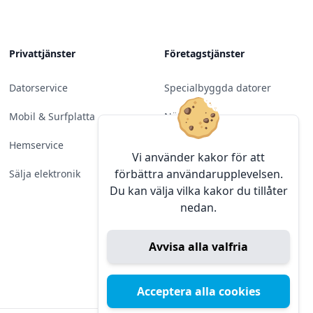
Privattjänster
Företagstjänster
Datorservice
Specialbyggda datorer
Mobil & Surfplatta
Nätverk
Hemservice
Molntjänster &
Vi använder kakor för att
Programvara
förbättra användarupplevelsen.
Sälja elektronik
Du kan välja vilka kakor du tillåter
Server & Backup
nedan.
Kameraövervakning
Avvisa alla valfria
Konferens & Public Display
Sälja elektronik
Acceptera alla cookies