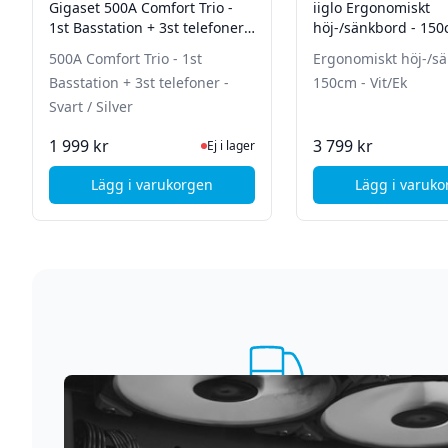
Gigaset 500A Comfort Trio -
iiglo Ergonomiskt
1st Basstation + 3st telefoner -
höj-/sänkbord - 150c
Svart / Silver
500A Comfort Trio - 1st
Ergonomiskt höj-/sä
Basstation + 3st telefoner -
150cm - Vit/Ek
Svart / Silver
Ej i lager, besök produktsidan för senas
Ej i
1 999 kr
3 799 kr
Ej i lager
Lägg i varukorgen
Lägg i varuk
, Gigaset 500A Comfort Trio - 1st Basstation +
, iig
Supersnabb leverans