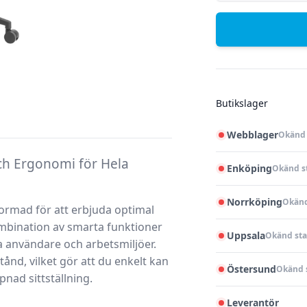
Butikslager
Webblager
Okänd 
ch Ergonomi för Hela
Enköping
Okänd s
Norrköping
Okänd
ormad för att erbjuda optimal
mbination av smarta funktioner
Uppsala
Okänd sta
a användare och arbetsmiljöer.
ånd, vilket gör att du enkelt kan
Östersund
Okänd 
nad sittställning.
Leverantör