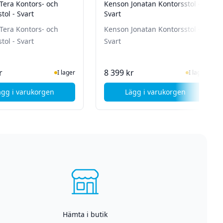
Tera Kontors- och
Kenson Jonatan Kontorsstol -
ol - Svart
Svart
Tera Kontors- och
Kenson Jonatan Kontorsstol -
ol - Svart
Svart
I Lager
I Lager
r
8 399 kr
I lager
I lager
ägg i varukorgen
Lägg i varukorgen
- 3 pack
, Kenson Tera Kontors- och gamingstol - Svart
, Kenson Jonatan Kon
Hämta i butik