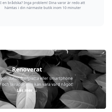
I en brådska? Inga problem! Dina varor är redo att
hämtas i din närmaste butik inom 10 minuter
Renoverat
gon dator, surfplatta eller smartphone
r och skräpar, den kan vara värd något!
Läs mer
→