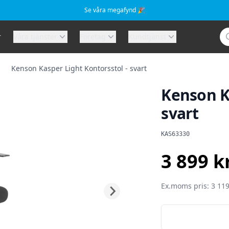
Se våra megafynd 🎉
Sö
r
Våra tjänster
Företag
Kundtjänst
Kenson Kasper Light Kontorsstol - svart
Kenson K
svart
Produktinformat
KAS63330
3 899 k
SEK
Ex.moms pris: 3 119