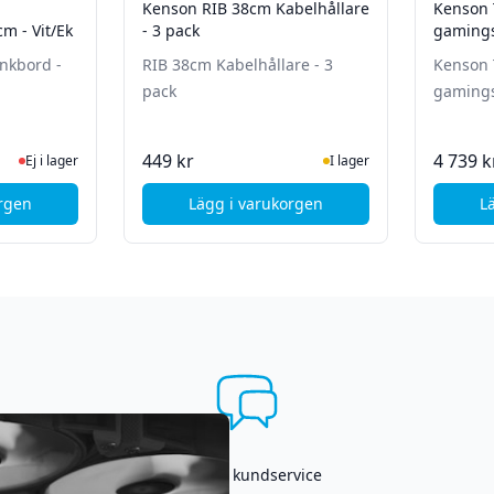
Kenson RIB 38cm Kabelhållare
Kenson 
m - Vit/Ek
- 3 pack
gamingst
nkbord -
RIB 38cm Kabelhållare - 3
Kenson 
pack
gamingst
te status
 lager, besök produktsidan för senaste status
I Lager
449 kr
4 739 k
Ej i lager
I lager
orgen
Lägg i varukorgen
L
 3st telefoner - Svart / Silver
lo Ergonomiskt höj-/sänkbord - 150cm - Vit/Ek
, Kenson RIB 38cm Kabelhållare 
Asgrym kundservice