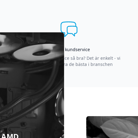
Asgrym kundservice
Varför är vår kundservice så bra? Det är enkelt - vi
strävar efter att vara de bästa i branschen
 & AMD