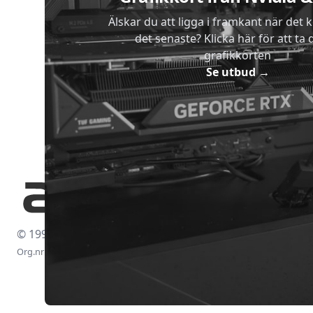
Älskar du att ligga i framkant när det 
det senaste? Klicka här för att ta di
grafikkorten
Se utbud
→
© 1997-2026
Org.nr: 556438-4260