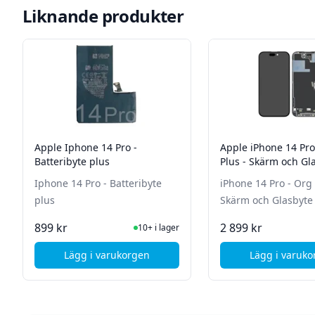
Liknande produkter
Apple Iphone 14 Pro -
Apple iPhone 14 Pro - Org 
Batteribyte plus
Plus - Skärm och Gl
Iphone 14 Pro - Batteribyte
iPhone 14 Pro - Org LCD Plus -
plus
Skärm och Glasbyte
I Lager
I La
899 kr
2 899 kr
10+ i lager
Lägg i varukorgen
Lägg i varuk
, Apple Iphone 14 Pro - Batteribyte plus