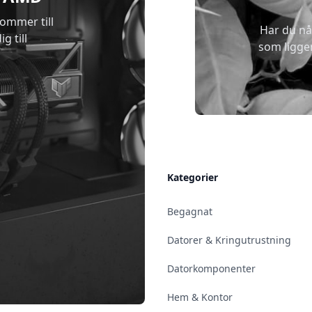
kommer till
Har du nå
g till
som ligge
Allmänt
Kategorier
Kontakt & Öppettider
Begagnat
Uppsala
Datorer & Kringutrustning
Enköping
Datorkomponenter
Norrköping
Hem & Kontor