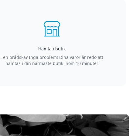
Hämta i butik
I en brådska? Inga problem! Dina varor är redo att
hämtas i din närmaste butik inom 10 minuter