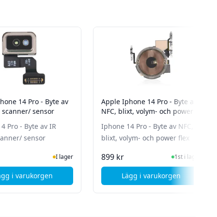
hone 14 Pro - Byte av
Apple Iphone 14 Pro - Byte av
r scanner/ sensor
NFC, blixt, volym- och power
flex
4 Pro - Byte av IR
Iphone 14 Pro - Byte av NFC,
canner/ sensor
blixt, volym- och power flex
I Lager
I Lager
899 kr
I lager
1st i lager
ägg i varukorgen
Lägg i varukorgen
loud speaker
, Apple iPhone 14 Pro - Byte av IR radar scanner/ sensor
, Apple Iphone 14 Pr