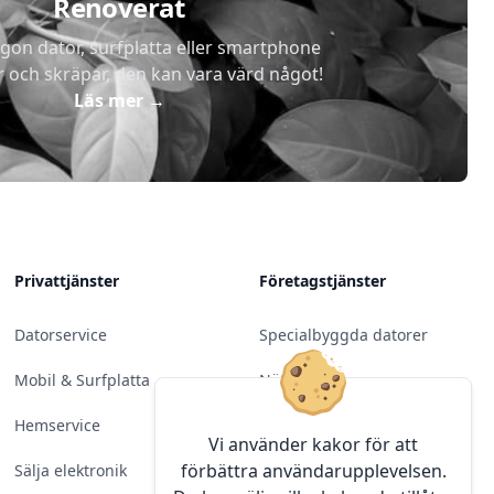
Renoverat
gon dator, surfplatta eller smartphone
r och skräpar, den kan vara värd något!
Läs mer
→
Privattjänster
Företagstjänster
Datorservice
Specialbyggda datorer
Mobil & Surfplatta
Nätverk
Hemservice
Molntjänster &
Vi använder kakor för att
Programvara
förbättra användarupplevelsen.
Sälja elektronik