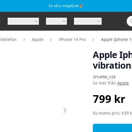
Se våra megafynd 🎉
Sö
r
Våra tjänster
Företag
Kundtjänst
ltelefon
Apple
iPhone 14 Pro
Apple Iphone 14
Apple Iph
vibratio
Produktinformat
IP14PRO_VIB
Se mer från
Apple
799 kr
SEK
Ex.moms pris: 639 k