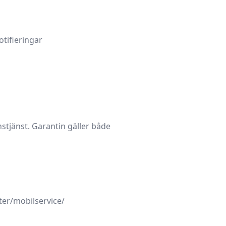
otifieringar
stjänst
. Garantin gäller både
ster/mobilservice/