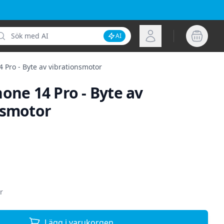
k
Logga in
AI
Inaktivera AI-sökning
 Pro - Byte av vibrationsmotor
one 14 Pro - Byte av
nsmotor
ion
r
Lägg i varukorgen