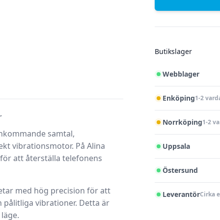
Butikslager
Webblager
Enköping
1-2 vard
r
Norrköping
1-2 v
d inkommande samtal,
ekt vibrationsmotor. På Alina
Uppsala
för att återställa telefonens
Östersund
tar med hög precision för att
Leverantör
Cirka 
 pålitliga vibrationer. Detta är
 läge.