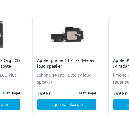
LCD
Apple Iphone 14 Pro - Byte av
Apple iP
asbyte
loud speaker
IR rada
Iphone 14 Pro - Byte av loud
iPhone 1
speaker
radar s
ger
I Lager
799 kr
799 kr
5st i lager
1st i lager
orgen
Lägg i varukorgen
L
, Apple iPhone 14 Pro - Org LCD Plus - Skärm och Glasbyte
, Apple Iphone 14 Pro - Byte av 