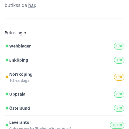
butikssida
här
.
Butikslager
Webblager
9 st
Enköping
1 st
Norrköping
0 st
1-2 vardagar
Uppsala
8 st
Östersund
2 st
Leverantör
10+ st
Cirka en vecka (Preliminärt estimat)