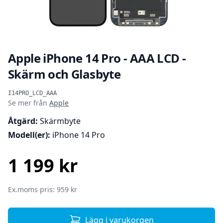
Apple iPhone 14 Pro - AAA LCD -
Skärm och Glasbyte
Produktinformation
I14PRO_LCD_AAA
Se mer från
Apple
Åtgärd:
Skärmbyte
Modell(er):
iPhone 14 Pro
1 199 kr
SEK
Ex.moms pris: 959 kr
Lägg i varukorgen