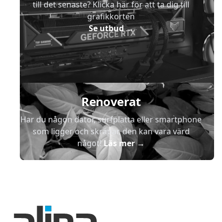
till det senaste? Klicka här för att ta dig till
grafikkorten
Se utbud
→
Renoverat
Har du någon dator, surfplatta eller smartphone
som ligger och skräpar, den kan vara värd
något!
Läs mer
→