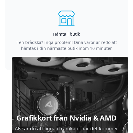
Hämta i butik
I en brådska? Inga problem! Dina varor är redo att
hämtas i din närmaste butik inom 10 minuter
Sidfot
Grafikkort från Nvidia & AMD
Älskar du att ligga i framkant när det kommer