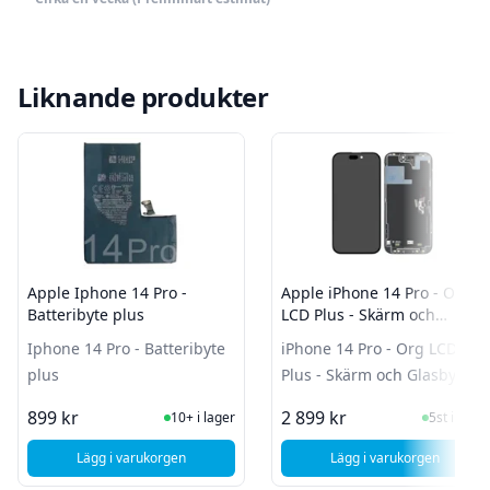
Liknande produkter
Apple Iphone 14 Pro -
Apple iPhone 14 Pro - Org
Batteribyte plus
LCD Plus - Skärm och
Glasbyte
Iphone 14 Pro - Batteribyte
iPhone 14 Pro - Org LCD
plus
Plus - Skärm och Glasbyte
I Lager
I Lager
899 kr
2 899 kr
10+ i lager
5st i lager
Lägg i varukorgen
Lägg i varukorgen
, Apple Iphone 14 Pro - Batteribyte plus