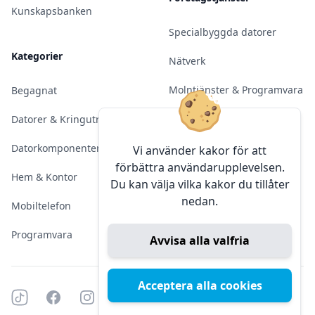
Kunskapsbanken
Specialbyggda datorer
Kategorier
Nätverk
Molntjänster & Programvara
Begagnat
Server & Backup
Datorer & Kringutrustning
Kameraövervakning
Datorkomponenter
Vi använder kakor för att
förbättra användarupplevelsen.
Konferens & Public Display
Hem & Kontor
Du kan välja vilka kakor du tillåter
nedan.
Sälja elektronik
Mobiltelefon
Programvara
Avvisa alla valfria
Acceptera alla cookies
Tiktok
Facebook
Instagram
YouTube
Mörkt läge
Mörkt läge