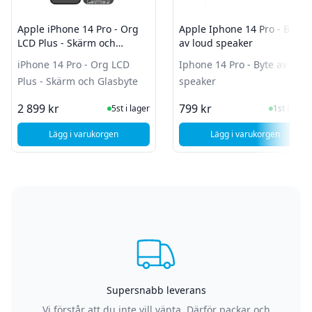
Apple iPhone 14 Pro - Org
Apple Iphone 14 Pro - Byte
LCD Plus - Skärm och
av loud speaker
Glasbyte
iPhone 14 Pro - Org LCD
Iphone 14 Pro - Byte av loud
Plus - Skärm och Glasbyte
speaker
I Lager
I Lager
2 899 kr
799 kr
5st i lager
1st i lager
Lägg i varukorgen
Lägg i varukorgen
, Apple iPhone 14 Pro - Org LCD Plus - Skärm och Glasbyte
, Apple Iphone 14
Supersnabb leverans
Vi förstår att du inte vill vänta. Därför packar och