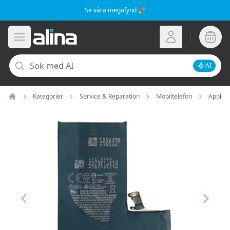
Se våra megafynd 🎉
Alina.se
Öppna meny
Logga in
Sök
AI
Inaktive
Kategorier
Service & Reparation
Mobiltelefon
Apple
Hem