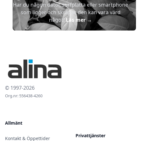
Har du någon dator, surfplatta eller smartphone
som ligger och skräpar, den kan vara värd
något!
Läs mer
→
© 1997-2026
Org.nr: 556438-4260
Allmänt
Privattjänster
Kontakt & Öppettider