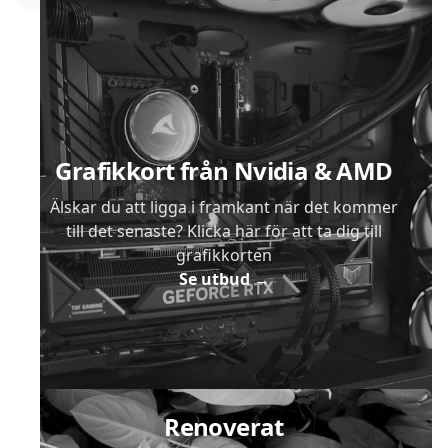
Sidfot
Grafikkort från Nvidia & AMD
Älskar du att ligga i framkant när det kommer
till det senaste? Klicka här för att ta dig till
grafikkorten
Se utbud
→
Renoverat