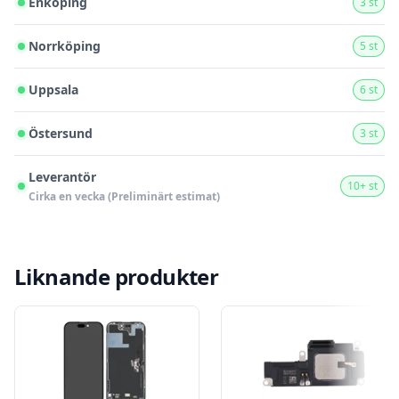
Enköping
3 st
Norrköping
5 st
Uppsala
6 st
Östersund
3 st
Leverantör
10+ st
Cirka en vecka (Preliminärt estimat)
Liknande produkter