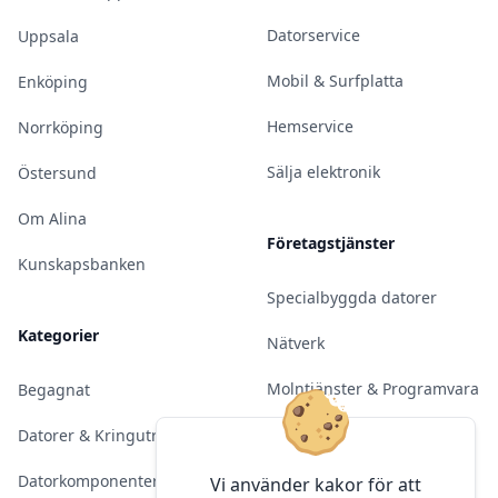
Datorservice
Uppsala
Mobil & Surfplatta
Enköping
Hemservice
Norrköping
Sälja elektronik
Östersund
Om Alina
Företagstjänster
Kunskapsbanken
Specialbyggda datorer
Kategorier
Nätverk
Molntjänster & Programvara
Begagnat
Server & Backup
Datorer & Kringutrustning
Kameraövervakning
Datorkomponenter
Vi använder kakor för att