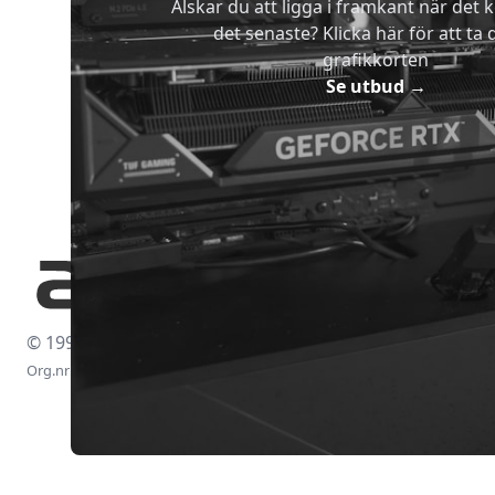
Älskar du att ligga i framkant när det 
det senaste? Klicka här för att ta di
grafikkorten
Se utbud
→
© 1997-2026
Org.nr: 556438-4260