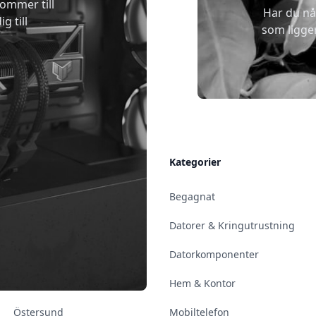
kommer till
Har du nå
g till
som ligge
Allmänt
Kategorier
Kontakt & Öppettider
Begagnat
Uppsala
Datorer & Kringutrustning
Enköping
Datorkomponenter
Norrköping
Hem & Kontor
Östersund
Mobiltelefon