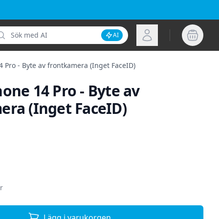
k
Logga in
AI
Inaktivera AI-sökning
 Pro - Byte av frontkamera (Inget FaceID)
one 14 Pro - Byte av
era (Inget FaceID)
ion
r
Lägg i varukorgen