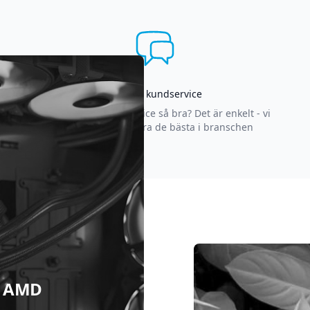
Asgrym kundservice
Varför är vår kundservice så bra? Det är enkelt - vi
strävar efter att vara de bästa i branschen
 & AMD