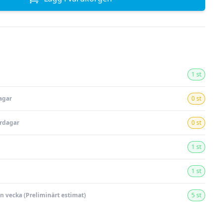
1 st
agar
0 st
ardagar
0 st
1 st
1 st
en vecka (Preliminärt estimat)
5 st