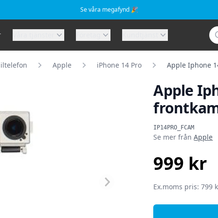
Se våra megafynd 🎉
Sö
r
Våra tjänster
Företag
Kundtjänst
ltelefon
Apple
iPhone 14 Pro
Apple Iphone 14
Apple Iph
frontkam
Produktinformat
IP14PRO_FCAM
Se mer från
Apple
999 kr
SEK
Ex.moms pris: 799 k