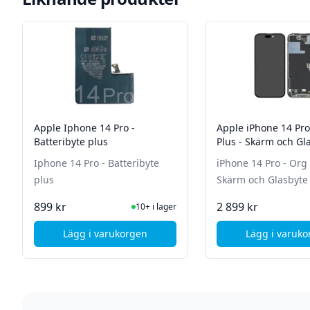
Apple Iphone 14 Pro -
Apple iPhone 14 Pro - Org 
Batteribyte plus
Plus - Skärm och Gl
Iphone 14 Pro - Batteribyte
iPhone 14 Pro - Org LCD Plus -
plus
Skärm och Glasbyte
I Lager
I La
899 kr
2 899 kr
10+ i lager
Lägg i varukorgen
Lägg i varuk
, Apple Iphone 14 Pro - Batteribyte plus