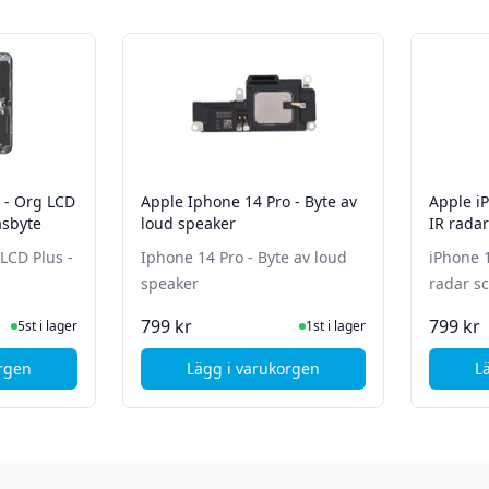
LCD
Apple Iphone 14 Pro - Byte av
Apple iP
asbyte
loud speaker
IR rada
Iphone 14 Pro - Byte av loud
iPhone 1
speaker
radar s
ger
I Lager
799 kr
799 kr
5st i lager
1st i lager
orgen
Lägg i varukorgen
L
, Apple iPhone 14 Pro - Org LCD Plus - Skärm och Glasbyte
, Apple Iphone 14 Pro - Byte av 