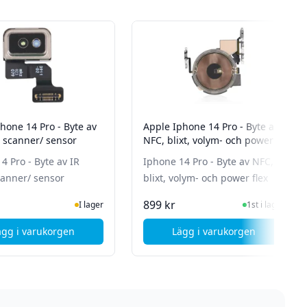
hone 14 Pro - Byte av
Apple Iphone 14 Pro - Byte av
r scanner/ sensor
NFC, blixt, volym- och power
flex
4 Pro - Byte av IR
Iphone 14 Pro - Byte av NFC,
canner/ sensor
blixt, volym- och power flex
I Lager
I Lager
899 kr
I lager
1st i lager
ägg i varukorgen
Lägg i varukorgen
loud speaker
, Apple iPhone 14 Pro - Byte av IR radar scanner/ sensor
, Apple Iphone 14 Pr