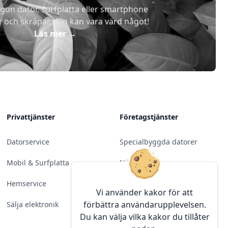
gon dator, surfplatta eller smartphone
r och skräpar, den kan vara värd något!
Läs mer
→
Privattjänster
Företagstjänster
Datorservice
Specialbyggda datorer
Mobil & Surfplatta
Nätverk
Hemservice
Molntjänster &
Vi använder kakor för att
Programvara
förbättra användarupplevelsen.
Sälja elektronik
Du kan välja vilka kakor du tillåter
Server & Backup