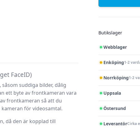
Butikslager
Webblager
Enköping
1-2 vard
nget FaceID)
Norrköping
1-2 v
såsom suddiga bilder, dålig
kan ett byte av frontkameran vara
Uppsala
e av frontkameran så att du
a kameran för videosamtal.
Östersund
, då den är kopplad till
Leverantör
Cirka 