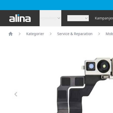
Alina.se
Produkter
Begagnat
Kampanje
Kategorier
Service & Reparation
Mobi
Hem