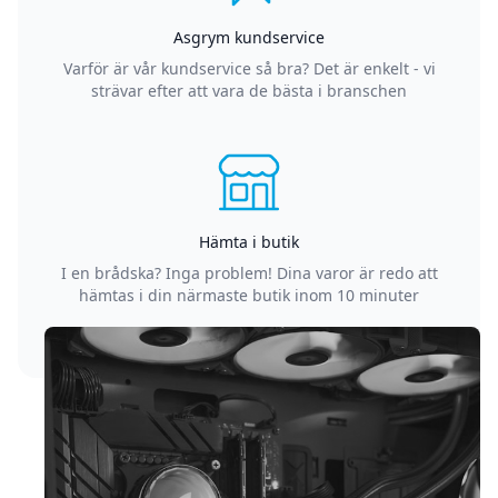
Asgrym kundservice
Varför är vår kundservice så bra? Det är enkelt - vi
strävar efter att vara de bästa i branschen
Hämta i butik
I en brådska? Inga problem! Dina varor är redo att
hämtas i din närmaste butik inom 10 minuter
Sidfot