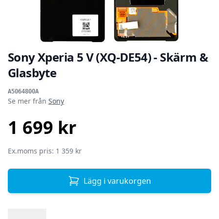
Sony Xperia 5 V (XQ-DE54) - Skärm &
Glasbyte
Produktinformation
A5064800A
Se mer från
Sony
1 699 kr
SEK
Ex.moms pris: 1 359 kr
Lägg i varukorgen