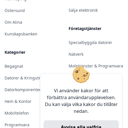
Sälja elektronik
Östersund
Om Alina
Företagstjänster
Kunskapsbanken
Specialbyggda datorer
Kategorier
Nätverk
Molntjänster & Programvara
Begagnat
Server & Backup
Datorer & Kringutrustning
Kameraövervakning
Datorkomponenter
Vi använder kakor för att
förbättra användarupplevelsen.
Konferens & Public Display
Hem & Kontor
Du kan välja vilka kakor du tillåter
nedan.
Sälja elektronik
Mobiltelefon
Programvara
Avvisa alla valfria