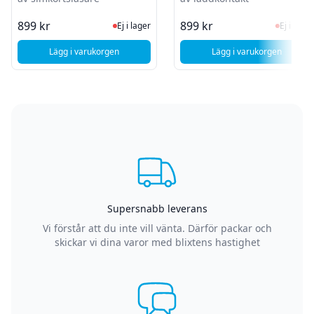
Ej i lager, besök produktsidan för sen
Ej i la
899 kr
899 kr
Ej i lager
Ej i lager
Lägg i varukorgen
Lägg i varukorgen
, Sony Xperia 1 V (XQ-DQ54) - Byte av simkortsläsare
, Sony Xperia 1 V
Supersnabb leverans
Vi förstår att du inte vill vänta. Därför packar och
skickar vi dina varor med blixtens hastighet