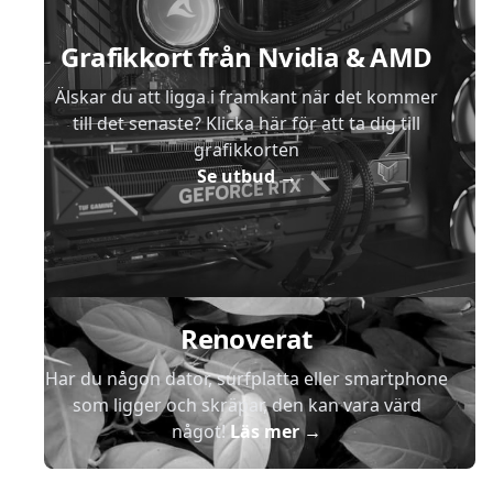
Grafikkort från Nvidia & AMD
Älskar du att ligga i framkant när det kommer
till det senaste? Klicka här för att ta dig till
grafikkorten
Se utbud
→
Renoverat
Har du någon dator, surfplatta eller smartphone
som ligger och skräpar, den kan vara värd
något!
Läs mer
→