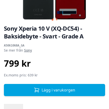
Sony Xperia 10 V (XQ-DC54) -
Baksidebyte - Svart - Grade A
Produktinformation
A5061068A_GA
Se mer från
Sony
799 kr
SEK
Ex.moms pris: 639 kr
Lägg i varukorgen