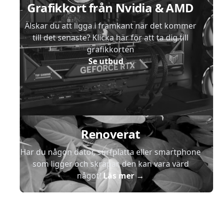
Grafikkort från Nvidia & AMD
Älskar du att ligga i framkant när det kommer
till det senaste? Klicka här för att ta dig till
grafikkorten
Se utbud
→
Renoverat
Har du någon dator, surfplatta eller smartphone
som ligger och skräpar, den kan vara värd
något!
Läs mer
→