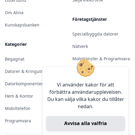
Östersund
Om Alina
Företagstjänster
Kunskapsbanken
Specialbyggda datorer
Kategorier
Nätverk
Molntjänster & Programvara
Begagnat
Server & Backup
Datorer & Kringutrustning
Kameraövervakning
Datorkomponenter
Vi använder kakor för att
förbättra användarupplevelsen.
Konferens & Public Display
Hem & Kontor
Du kan välja vilka kakor du tillåter
nedan.
Sälja elektronik
Mobiltelefon
Programvara
Avvisa alla valfria