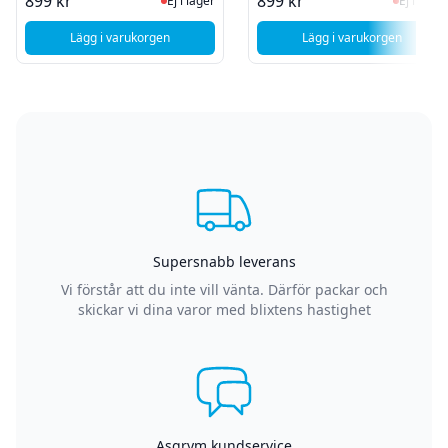
Ej i lager, besök produktsidan för sen
Ej i la
899 kr
899 kr
Ej i lager
Ej i lager
Lägg i varukorgen
Lägg i varukorgen
, Sony Xperia 1 V (XQ-DQ54) - Byte av simkortsläsare
, Sony Xperia 1 V
Supersnabb leverans
Vi förstår att du inte vill vänta. Därför packar och
skickar vi dina varor med blixtens hastighet
Asgrym kundservice