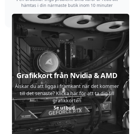
hämtas i din närmaste butik inom 10 minuter
Sidfot
Grafikkort från Nvidia & AMD
Älskar du att ligga i framkant när det kommer
till det senaste? Klicka här för att ta dig till
grafikkorten
Se utbud
→