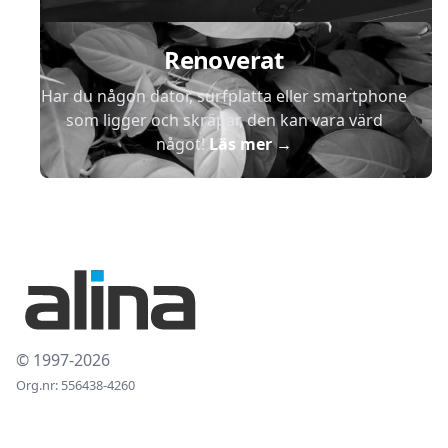
Renoverat
Har du någon dator, surfplatta eller smartphone
som ligger och skräpar, den kan vara värd
något!
Läs mer
→
© 1997-2026
Org.nr: 556438-4260