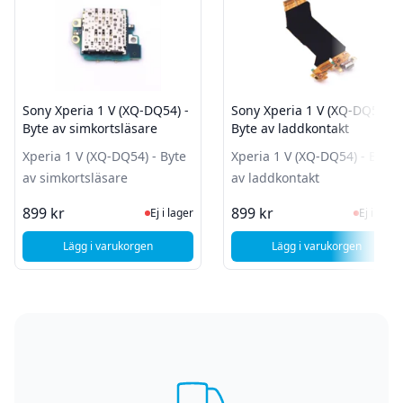
Sony Xperia 1 V (XQ-DQ54) -
Sony Xperia 1 V (XQ-DQ54) -
Byte av simkortsläsare
Byte av laddkontakt
Xperia 1 V (XQ-DQ54) - Byte
Xperia 1 V (XQ-DQ54) - Byte
av simkortsläsare
av laddkontakt
Ej i lager, besök produktsidan för sen
Ej i la
899 kr
899 kr
Ej i lager
Ej i lager
Lägg i varukorgen
Lägg i varukorgen
, Sony Xperia 1 V (XQ-DQ54) - Byte av simkortsläsare
, Sony Xperia 1 V