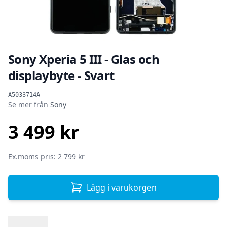
Sony Xperia 5 III - Glas och
displaybyte - Svart
Produktinformation
A5033714A
Se mer från
Sony
3 499 kr
SEK
Ex.moms pris: 2 799 kr
Lägg i varukorgen