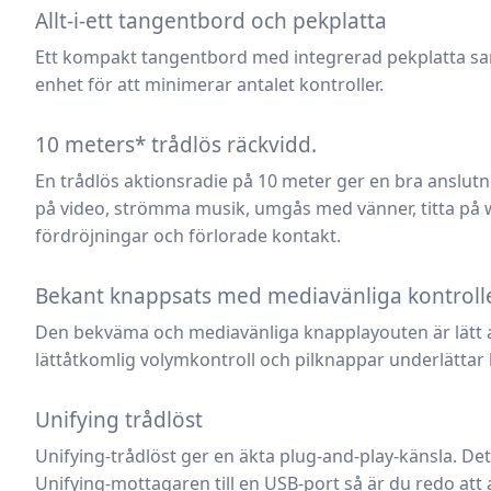
Allt-i-ett tangentbord och pekplatta
Ett kompakt tangentbord med integrerad pekplatta saml
enhet för att minimerar antalet kontroller.
10 meters* trådlös räckvidd.
En trådlös aktionsradie på 10 meter ger en bra anslut
på video, strömma musik, umgås med vänner, titta på
fördröjningar och förlorade kontakt.
Bekant knappsats med mediavänliga kontroll
Den bekväma och mediavänliga knapplayouten är lätt a
lättåtkomlig volymkontroll och pilknappar underlättar
Unifying trådlöst
Unifying-trådlöst ger en äkta plug-and-play-känsla. Det 
Unifying-mottagaren till en USB-port så är du redo att