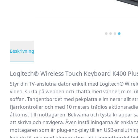
Beskrivning
Produktbeskrivning
Logitech® Wireless Touch Keyboard K400 Plu
Styr din TV-anslutna dator enkelt med Logitech® Wirele
video, surfa på webben och chatta med vänner, m.m. ut
soffan. Tangentbordet med pekplatta eliminerar allt 
fjärrkontroller och med 10 meters trådlös aktionsradie
åtkomst till mottagaren. Bekväma och tysta knappar sa
att skriva och navigera. Även inställningarna är enkla ta
mottagaren som är plug-and-play till en USB-anslutni
kan du till och med glömma bort att tangentbordet beh