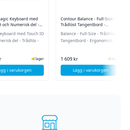
agic Keyboard med
Contour Balance - Full-Size -
D och Numerisk del -
Trådlöst Tangentbord -
- Svensk
Ergonomisk
eyboard med Touch ID
Balance - Full-Size - Trådlöst
risk del - Trådlös -
Tangentbord - Ergonomisk
I Lager
I Lager
r
1 609 kr
I lager
I lager
ägg i varukorgen
Lägg i varukorgen
merikansk layout (US)
, Apple Magic Keyboard med Touch ID och Numerisk del - Tr
, Contour Balance - 