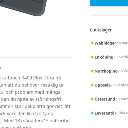
Butikslager
Webblager
2-5 va
Enköping
2-5 vard
s
Norrköping
2-5 v
ss Touch K400 Plus. Titta på
an att du behöver resa dig ur
Uppsala
2-5 varda
strul och problem med många
 kan du njuta av störningsfri
Östersund
2-5 var
mt en stor pekplatta gör det lätt
ck vare den lilla Unifying-
Leverantör
Cirka 
ng. Med 18 månaders** batteritid
över batterier.