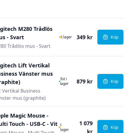
gitech M280 Trådlös
I Lager
s - Svart
349 kr
Köp
I lager
, Logitech 
80 Trådlös mus - Svart
gitech Lift Vertikal
siness Vänster mus
I Lager
3st i
879 kr
raphite)
Köp
, Logitech 
lager
ft Vertikal Business
nster mus (graphite)
ple Magic Mouse -
1 079
lti Touch - USB-C - Vit
I Lager
I
Köp
, Apple Mag
lager
kr
gic Mouse - Multi Touch -