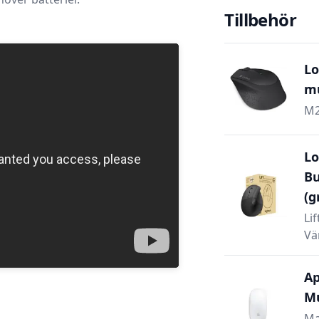
Tillbehör
Lo
mu
M2
Lo
Bu
(g
Li
Vä
Ap
Mu
Ma