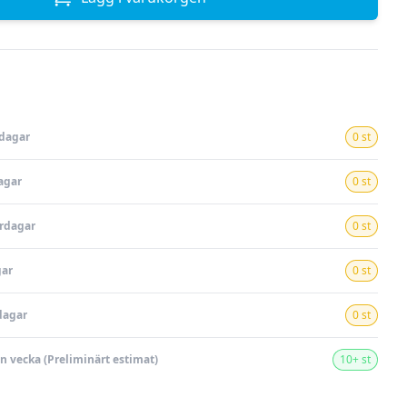
rdagar
0 st
agar
0 st
ardagar
0 st
gar
0 st
dagar
0 st
en vecka (Preliminärt estimat)
10+ st