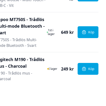
B-C - Vit
poo MT750S - Trådlös
lti-mode Bluetooth -
I Lager
1st i
649 kr
art
Köp
, Rapoo MT7
lager
750S - Trådlös Multi-
de Bluetooth - Svart
gitech M190 - Trådlös
s - Charcoal
I Lager
249 kr
Köp
I lager
, Logitech 
90 - Trådlös mus -
arcoal