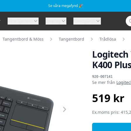
Se våra megafynd 🎉
Sö
r
Våra tjänster
Företag
Kundtjänst
Tangentbord & Möss
Tangentbord
Trådlösa
Logitech
K400 Plu
Produktinformat
920-007141
Se mer från
Logite
519 kr
SEK
Ex.moms pris: 415,2