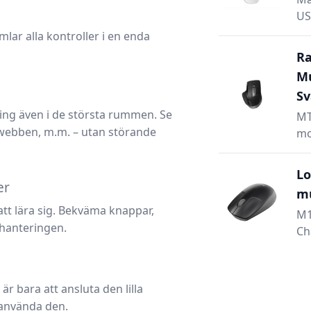
US
ar alla kontroller i en enda
Ra
Mu
Sv
ning även i de största rummen. Se
MT
 webben, m.m. – utan störande
mo
Lo
er
mu
tt lära sig. Bekväma knappar,
M1
 hanteringen.
Ch
är bara att ansluta den lilla
 använda den.