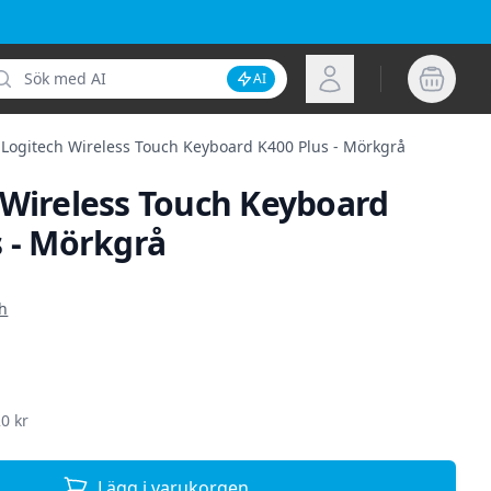
k
Logga in
AI
Inaktivera AI-sökning
Logitech Wireless Touch Keyboard K400 Plus - Mörkgrå
 Wireless Touch Keyboard
s - Mörkgrå
ion
ch
0 kr
Lägg i varukorgen