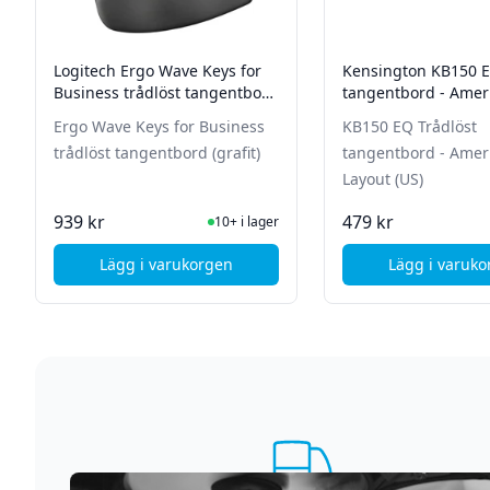
Logitech Ergo Wave Keys for
Kensington KB150 E
Business trådlöst tangentbord
tangentbord - Amer
(grafit)
Layout (US)
Ergo Wave Keys for Business
KB150 EQ Trådlöst
trådlöst tangentbord (grafit)
tangentbord - Amer
Layout (US)
I Lager
I La
939 kr
479 kr
10+ i lager
Lägg i varukorgen
Lägg i varuk
, Logitech Ergo Wave Keys for Business trådl
, Ke