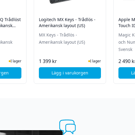
Q Trådlöst
Logitech MX Keys - Trådlös -
Apple M
ikansk
Amerikansk layout (US)
Touch I
Trådlös 
MX Keys - Trådlös -
Magic K
ikansk
Amerikansk layout (US)
och Nume
Svensk
ger
I Lager
1 399 kr
2 490 k
I lager
I lager
orgen
Lägg i varukorgen
L
öst tangentbord (grafit)
nsington KB150 EQ Trådlöst tangentbord - Amerikansk Layout (US)
, Logitech MX Keys - Trådlös - A