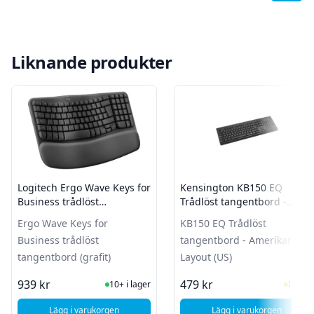
Liknande produkter
Logitech Ergo Wave Keys for
Kensington KB150 EQ
Business trådlöst
Trådlöst tangentbord -
tangentbord (grafit)
Amerikansk Layout (US)
Ergo Wave Keys for
KB150 EQ Trådlöst
Business trådlöst
tangentbord - Amerikansk
tangentbord (grafit)
Layout (US)
I Lager
I Lag
939 kr
479 kr
10+ i lager
I lager
Lägg i varukorgen
Lägg i varukorgen