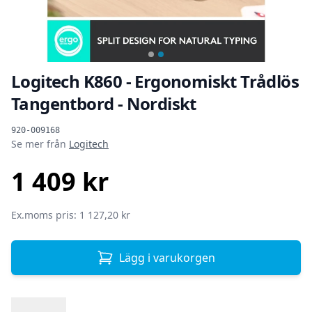
Logitech K860 - Ergonomiskt Trådlös
Tangentbord - Nordiskt
Produktinformation
920-009168
Se mer från
Logitech
1 409 kr
SEK
Ex.moms pris: 1 127,20 kr
Lägg i varukorgen