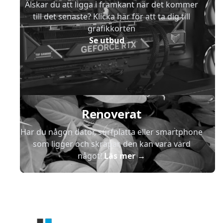
Älskar du att ligga i framkant när det kommer
till det senaste? Klicka här för att ta dig till
grafikkorten
Se utbud
→
Renoverat
Har du någon dator, surfplatta eller smartphone
som ligger och skräpar, den kan vara värd
något!
Läs mer
→