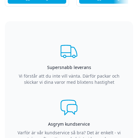
, Logitech Ergo Wave Keys for Business trådlöst tangentbord
, Kensington KB1
Supersnabb leverans
Vi förstår att du inte vill vänta. Därför packar och
skickar vi dina varor med blixtens hastighet
Asgrym kundservice
Varför är vår kundservice så bra? Det är enkelt - vi