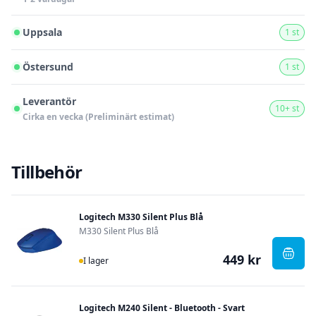
Uppsala
1 st
Östersund
1 st
Leverantör
10+ st
Cirka en vecka (Preliminärt estimat)
Tillbehör
Logitech M330 Silent Plus Blå
M330 Silent Plus Blå
449 kr
I Lager
, Logi
I lager
Logitech M240 Silent - Bluetooth - Svart