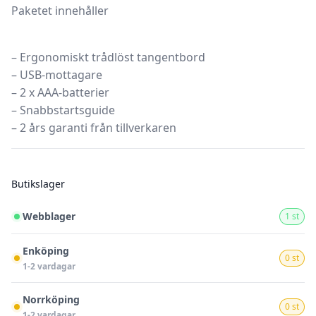
Paketet innehåller
– Ergonomiskt trådlöst tangentbord
– USB-mottagare
– 2 x AAA-batterier
– Snabbstartsguide
– 2 års garanti från tillverkaren
Butikslager
Webblager
1 st
Enköping
0 st
1-2 vardagar
Norrköping
0 st
1-2 vardagar