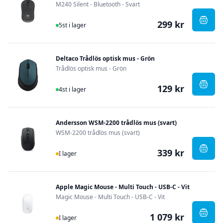
M240 Silent - Bluetooth - Svart
299 kr
I Lager
, Logi
5st i lager
Deltaco Trådlös optisk mus - Grön
Trådlös optisk mus - Grön
129 kr
I Lager
, Delt
4st i lager
Andersson WSM-2200 trådlös mus (svart)
WSM-2200 trådlös mus (svart)
339 kr
I Lager
, And
I lager
Apple Magic Mouse - Multi Touch - USB-C - Vit
Magic Mouse - Multi Touch - USB-C - Vit
1 079 kr
I Lager
, Appl
I lager