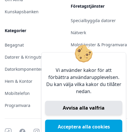
Företagstjänster
Kunskapsbanken
Specialbyggda datorer
Kategorier
Nätverk
Molntjänster & Programvara
Begagnat
Server & Backup
Datorer & Kringutrustning
Kameraövervakning
Datorkomponenter
Vi använder kakor för att
förbättra användarupplevelsen.
Konferens & Public Display
Hem & Kontor
Du kan välja vilka kakor du tillåter
nedan.
Sälja elektronik
Mobiltelefon
Programvara
Avvisa alla valfria
Acceptera alla cookies
Tiktok
Facebook
Instagram
YouTube
Mörkt läge
Mörkt läge