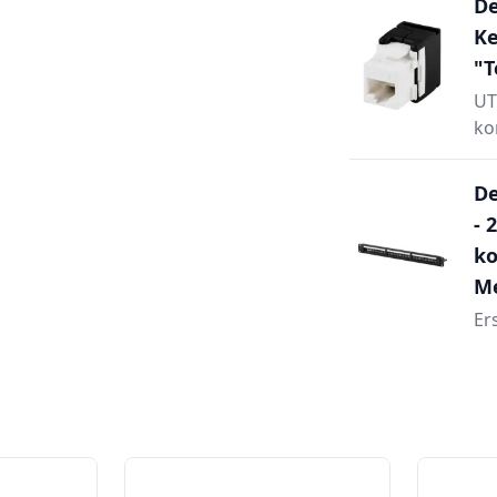
De
Ke
"T
UT
ko
De
- 
ko
Me
Er