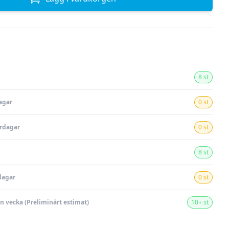
8 st
agar
0 st
ardagar
0 st
8 st
dagar
0 st
en vecka (Preliminärt estimat)
10+ st