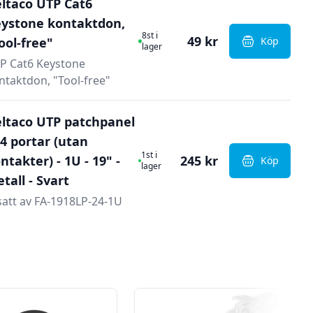
ltaco UTP Cat6
ystone kontaktdon,
I Lager
8st i
49 kr
ool-free"
Köp
, Deltaco U
lager
P Cat6 Keystone
ntaktdon, "Tool-free"
ltaco UTP patchpanel
24 portar (utan
I Lager
1st i
ntakter) - 1U - 19" -
245 kr
Köp
, Deltaco UT
lager
tall - Svart
satt av FA-1918LP-24-1U