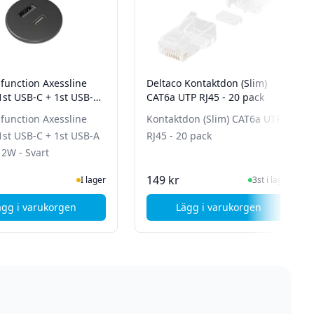
function Axessline
Deltaco Kontaktdon (Slim)
1st USB-C + 1st USB-A
CAT6a UTP RJ45 - 20 pack
12W - Svart
function Axessline
Kontaktdon (Slim) CAT6a UTP
1st USB-C + 1st USB-A
RJ45 - 20 pack
12W - Svart
I Lager
I Lager
149 kr
I lager
3st i lager
ägg i varukorgen
Lägg i varukorgen
e Patch Panel
, Formingfunction Axessline Micro - 1st USB-C + 1st USB-A u
, Deltaco Kontaktdon