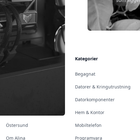
som ligge
Allmänt
Kategorier
Kontakt & Öppettider
Begagnat
Uppsala
Datorer & Kringutrustning
Enköping
Datorkomponenter
Norrköping
Hem & Kontor
Östersund
Mobiltelefon
Om Alina
Programvara