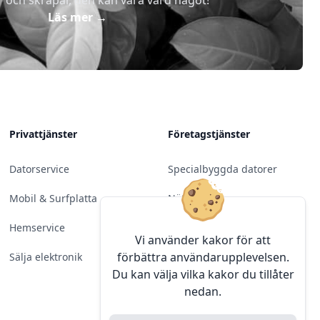
r och skräpar, den kan vara värd något!
Läs mer
→
Privattjänster
Företagstjänster
Datorservice
Specialbyggda datorer
Mobil & Surfplatta
Nätverk
Hemservice
Molntjänster &
Vi använder kakor för att
Programvara
förbättra användarupplevelsen.
Sälja elektronik
Du kan välja vilka kakor du tillåter
Server & Backup
nedan.
Kameraövervakning