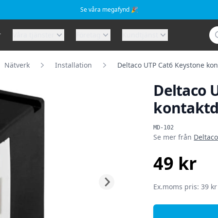
Se våra megafynd 🎉
Sö
r
Våra tjänster
Företag
Kundtjänst
Nätverk
Installation
Deltaco UTP Cat6 Keystone kont
Deltaco 
kontaktd
Produktinformat
MD-102
Se mer från
Deltac
49 kr
SEK
Ex.moms pris: 39 kr