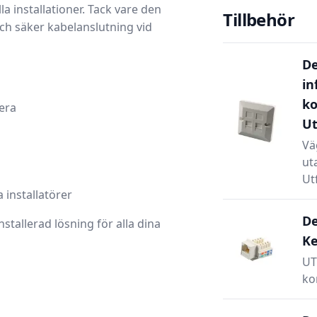
a installationer. Tack vare den
Tillbehör
och säker kabelanslutning vid
De
in
ko
era
Ut
Vä
ut
Ut
installatörer
De
nstallerad lösning för alla dina
Ke
UT
ko