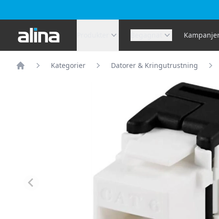
Alina.se
Produkter
Begagnat
Kampanje
Kategorier
Datorer & Kringutrustning
Hem