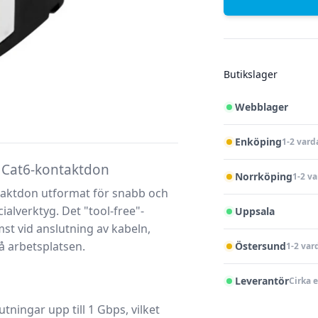
Butikslager
Webblager
Enköping
1-2 vard
e Cat6-kontaktdon
Norrköping
1-2 v
taktdon utformat för snabb och
ialverktyg. Det "tool-free"-
Uppsala
st vid anslutning av kabeln,
å arbetsplatsen.
Östersund
1-2 var
Leverantör
Cirka 
ningar upp till 1 Gbps, vilket