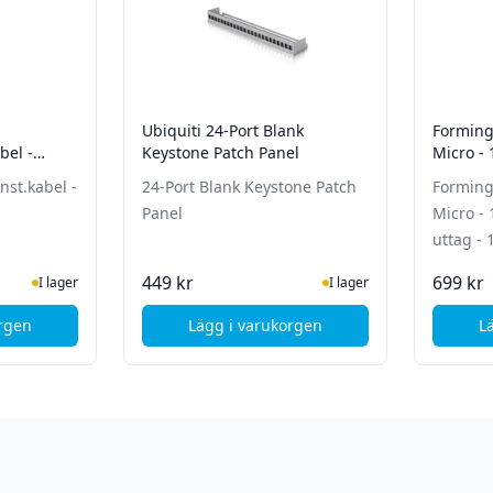
Ubiquiti 24-Port Blank
Forming
bel -
Keystone Patch Panel
Micro - 
uttag - 
nst.kabel -
24-Port Blank Keystone Patch
Forming
Panel
Micro - 
uttag - 
te status
ger
I Lager
449 kr
699 kr
I lager
I lager
orgen
Lägg i varukorgen
L
port - Dammlucka - Vit
croConnect S/FTP folieskärmad inst.kabel - Cat6a - 100m - Grå
, Ubiquiti 24-Port Blank Keyston