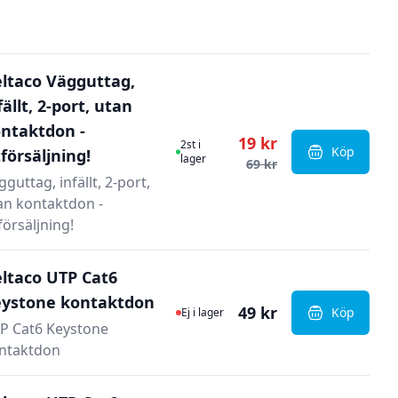
ltaco Vägguttag,
fällt, 2-port, utan
ntaktdon -
19 kr
I Lager
2st i
Köp
försäljning!
, Deltaco Vä
lager
69 kr
gguttag, infällt, 2-port,
an kontaktdon -
försäljning!
ltaco UTP Cat6
ystone kontaktdon
Ej i lager
49 kr
Köp
Ej i lager
, Deltaco U
P Cat6 Keystone
ntaktdon