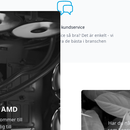
Asgrym kundservice
Varför är vår kundservice så bra? Det är enkelt - vi
strävar efter att vara de bästa i branschen
 & AMD
kommer till
Har du nå
g till