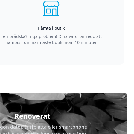
Hämta i butik
I en brådska? Inga problem! Dina varor är redo att
hämtas i din närmaste butik inom 10 minuter
Renoverat
gon dator, surfplatta eller smartphone