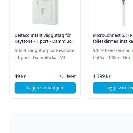
Deltaco Infällt vägguttag för
MicroConnect S/FTP
Keystone - 1 port - Dammlucka
folieskärmad inst.ka
- Vit
Cat6a - 100m - Grå
Infällt vägguttag för Keystone
S/FTP folieskärmad i
- 1 port - Dammlucka - Vit
Cat6a - 100m - Grå
Ej i lager, besök produktsidan för senas
I La
49 kr
1 399 kr
Ej i lager
Lägg i varukorgen
Lägg i varuk
, Deltaco Infällt vägguttag för Keystone - 1 
, Mi