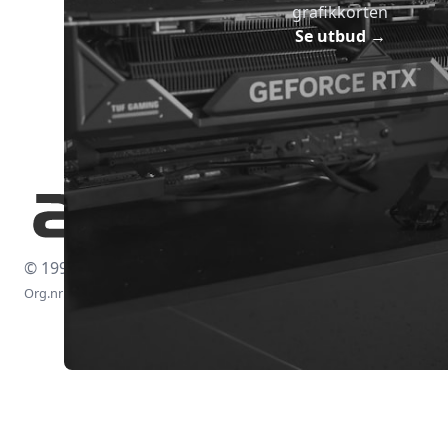
grafikkorten
Se utbud
→
© 1997-2026
Org.nr: 556438-4260