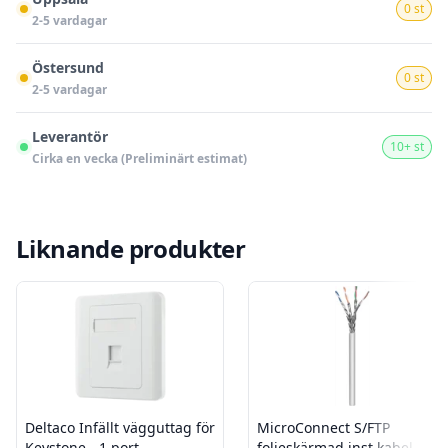
0 st
2-5 vardagar
Östersund
0 st
2-5 vardagar
Leverantör
10+ st
Cirka en vecka (Preliminärt estimat)
Liknande produkter
Deltaco Infällt vägguttag för
MicroConnect S/FTP
Keystone - 1 port -
folieskärmad inst.kabel -