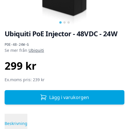
Ubiquiti PoE Injector - 48VDC - 24W
Produktinformation
POE-48-24W-G
Se mer från
Ubiquiti
299 kr
SEK
Ex.moms pris: 239 kr
Lägg i varukorgen
Beskrivning