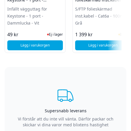
Dammlucka - Vit
Cat6a - 100m - Grå
Infällt vägguttag för
S/FTP folieskärmad
Keystone - 1 port -
inst.kabel - Cat6a - 100m -
Dammlucka - Vit
Grå
Ej i lager, besök produktsidan för sen
I Lag
49 kr
1 399 kr
Ej i lager
I lager
Lägg i varukorgen
Lägg i varukorgen
, Deltaco Infällt vägguttag för Keystone - 1 port - Dammlucka
, MicroConnect S/
Supersnabb leverans
Vi förstår att du inte vill vänta. Därför packar och
skickar vi dina varor med blixtens hastighet