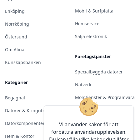
Mobil & Surfplatta
Enköping
Hemservice
Norrköping
Sälja elektronik
Östersund
Om Alina
Företagstjänster
Kunskapsbanken
Specialbyggda datorer
Kategorier
Nätverk
Molntjänster & Programvara
Begagnat
Server & Backup
Datorer & Kringutrustning
Kameraövervakning
Datorkomponenter
Vi använder kakor för att
förbättra användarupplevelsen.
Konferens & Public Display
Hem & Kontor
Du kan välja vilka kakor du tillåter