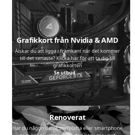
Sidfot
Grafikkort från Nvidia & AMD
Älskar du att ligga i framkant när det kommer
till det senaste? Klicka här för att ta dig till
grafikkorten
Se utbud
→
Renoverat
Har du någon dator, surfplatta eller smartphone