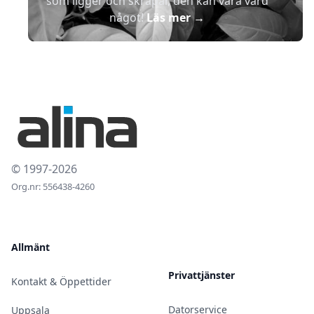
som ligger och skräpar, den kan vara värd
något!
Läs mer
→
© 1997-2026
Org.nr: 556438-4260
Allmänt
Privattjänster
Kontakt & Öppettider
Datorservice
Uppsala