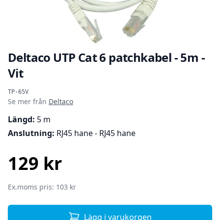
Deltaco UTP Cat 6 patchkabel - 5m -
Vit
Produktinformation
TP-65V
Se mer från
Deltaco
Längd:
5 m
Anslutning:
RJ45 hane - RJ45 hane
129 kr
SEK
Ex.moms pris: 103 kr
Lägg i varukorgen