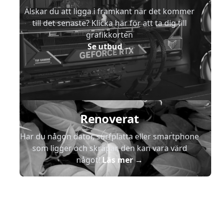
Älskar du att ligga i framkant när det kommer
till det senaste? Klicka här för att ta dig till
grafikkorten
Se utbud
→
Renoverat
Har du någon dator, surfplatta eller smartphone
som ligger och skräpar, den kan vara värd
något!
Läs mer
→