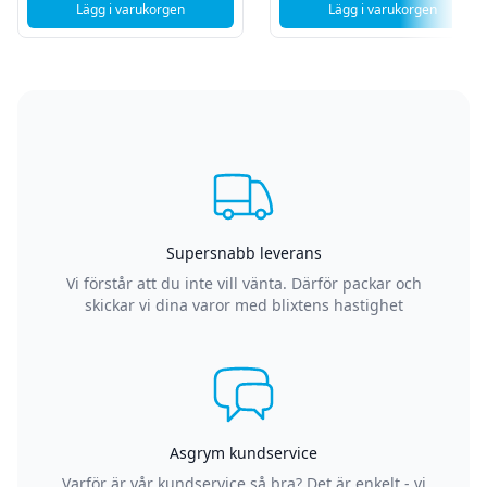
Lägg i varukorgen
Lägg i varukorgen
, Ubiquiti UniFi CAT6 - 0,3m - Patchkabel - Vit - Böjbar - Ultr
, Deltaco UTP Cat 
Supersnabb leverans
Vi förstår att du inte vill vänta. Därför packar och
skickar vi dina varor med blixtens hastighet
Asgrym kundservice
Varför är vår kundservice så bra? Det är enkelt - vi