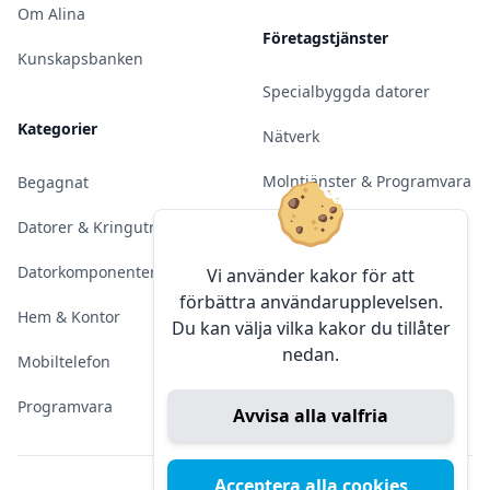
Om Alina
Företagstjänster
Kunskapsbanken
Specialbyggda datorer
Kategorier
Nätverk
Molntjänster & Programvara
Begagnat
Server & Backup
Datorer & Kringutrustning
Kameraövervakning
Datorkomponenter
Vi använder kakor för att
förbättra användarupplevelsen.
Konferens & Public Display
Hem & Kontor
Du kan välja vilka kakor du tillåter
nedan.
Sälja elektronik
Mobiltelefon
Programvara
Avvisa alla valfria
Acceptera alla cookies