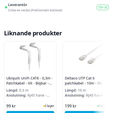
Leverantör
10+ st
Cirka en vecka (Preliminärt estimat)
Liknande produkter
Ubiquiti UniFi CAT6 - 0,3m -
Deltaco UTP Cat 6
Patchkabel - Vit - Böjbar -
patchkabel - 10m - Vit - Flat
Ultratunn
Längd:
0.3 m
Längd:
10 m
Anslutning:
RJ45 hane -
Anslutning:
RJ45 hane -
RJ45 hane
RJ45 hane
I Lager
I Lager
99 kr
199 kr
I lager
1st i lager