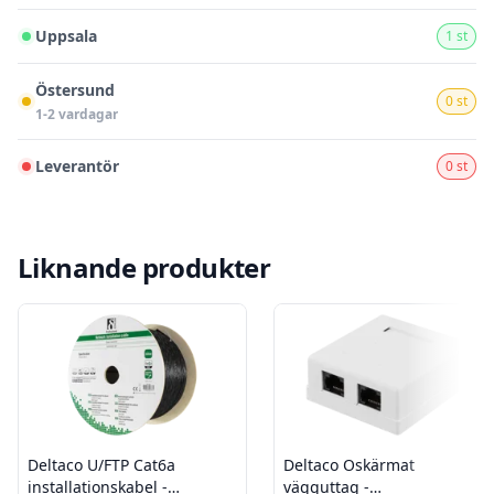
Uppsala
1 st
Östersund
0 st
1-2 vardagar
Leverantör
0 st
Liknande produkter
Deltaco U/FTP Cat6a
Deltaco Oskärmat
installationskabel -
vägguttag -