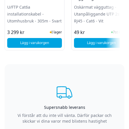
Utomhusbruk - 305m - Svart
Utanpåliggande UTP 2st
U/FTP Cat6a
Oskärmat vägguttag -
RJ45 - Cat6 - Vit
installationskabel -
Utanpåliggande UTP 2st
Utomhusbruk - 305m - Svart
RJ45 - Cat6 - Vit
I Lager
I Lager
3 299 kr
49 kr
I lager
7st i lager
Lägg i varukorgen
Lägg i varukorgen
, Deltaco U/FTP Cat6a installationskabel - Utomhusbruk - 3
, Deltaco Oskärma
Supersnabb leverans
Vi förstår att du inte vill vänta. Därför packar och
skickar vi dina varor med blixtens hastighet