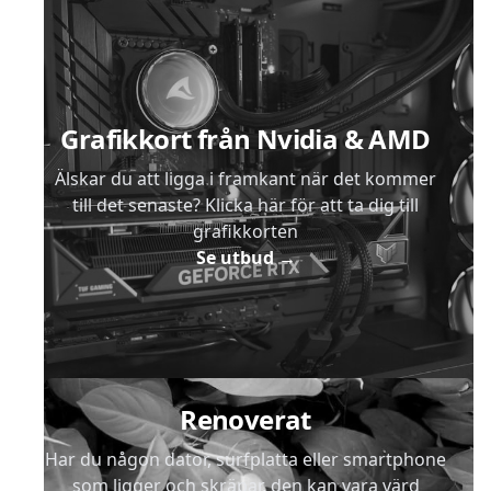
Sidfot
Grafikkort från Nvidia & AMD
Älskar du att ligga i framkant när det kommer
till det senaste? Klicka här för att ta dig till
grafikkorten
Se utbud
→
Renoverat
Har du någon dator, surfplatta eller smartphone
som ligger och skräpar, den kan vara värd