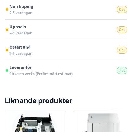
Norrköping
0 st
2-5 vardagar
Uppsala
0 st
2-5 vardagar
Östersund
0 st
2-5 vardagar
Leverantör
7 st
Cirka en vecka (Preliminärt estimat)
Liknande produkter