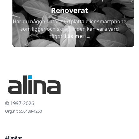
Renoverat
Har du någon dator, surfplatta eller smartphone
som ligger och skräpar, den kan vara värd
något!
Läs mer
→
© 1997-2026
Org.nr: 556438-4260
Allmänt