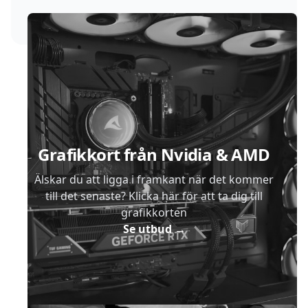
Sidfot
Grafikkort från Nvidia & AMD
Älskar du att ligga i framkant när det kommer
till det senaste? Klicka här för att ta dig till
grafikkorten
Se utbud
→