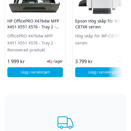
HP OfficePRO X476dw MFP
Epson Hög skåp för WF-
X451 X551 X576 - Tray 2 -
C87XR serien
Renoverad produkt
OfficePRO X476dw MFP
Hög skåp för WF-C87XR
X451 X551 X576 - Tray 2 -
serien
Renoverad produkt
Ej i lager, besök produktsidan för sen
I Lag
1 999 kr
3 799 kr
Ej i lager
I lager
Lägg i varukorgen
Lägg i varukorgen
, HP OfficePRO X476dw MFP X451 X551 X576 - Tray 2 - Ren
, Epson Hög skåp