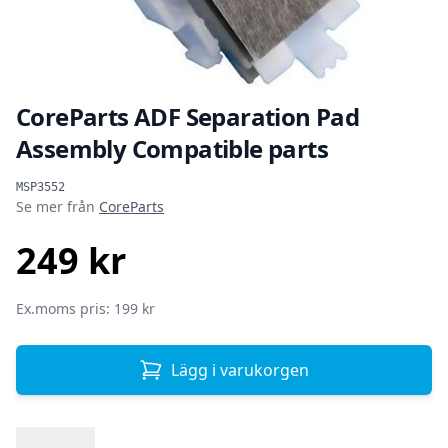
CoreParts ADF Separation Pad
Assembly Compatible parts
Produktinformation
MSP3552
Se mer från
CoreParts
249 kr
SEK
Ex.moms pris: 199 kr
Lägg i varukorgen