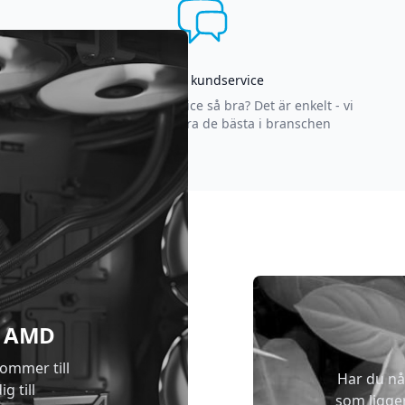
Asgrym kundservice
Varför är vår kundservice så bra? Det är enkelt - vi
strävar efter att vara de bästa i branschen
 & AMD
kommer till
Har du nå
g till
som ligge