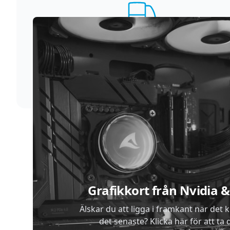
Supersnabb leverans
Vi förstår att du inte vill vänta. Därför packar och
skickar vi dina varor med blixtens hastighet
Sidfot
Grafikkort från Nvidia
Älskar du att ligga i framkant när det 
det senaste? Klicka här för att ta di