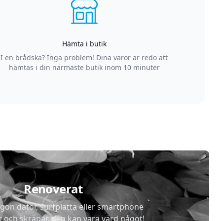
Hämta i butik
I en brådska? Inga problem! Dina varor är redo att
hämtas i din närmaste butik inom 10 minuter
Renoverat
gon dator, surfplatta eller smartphone
r och skräpar, den kan vara värd något!