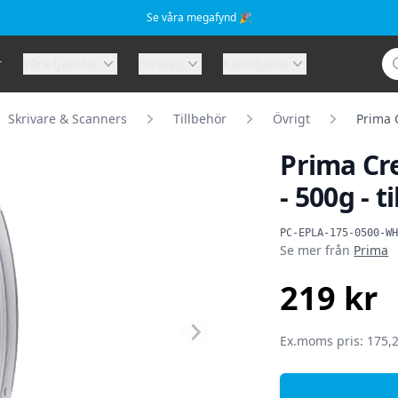
Se våra megafynd 🎉
Sö
r
Våra tjänster
Företag
Kundtjänst
Skrivare & Scanners
Tillbehör
Övrigt
Prima C
Prima Cr
- 500g - t
Produktinformat
PC-EPLA-175-0500-W
Se mer från
Prima
219 kr
SEK
Ex.moms pris: 175,2