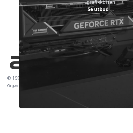
grafikkorten
Se utbud
→
© 1997-2026
Org.nr: 556438-4260