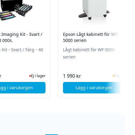
Imaging Kit - Svart /
Epson Lågt kabinett för WF-
0 000s.
5000 serien
Kit - Svart / Färg - 40
Lågt kabinett för WF-5000
serien
Ej i lager, besök produktsidan för senaste status
I Lager
r
1 990 kr
Ej i lager
I lager
ägg i varukorgen
Lägg i varukorgen
, Lexmark Imaging Kit - Svart / Färg - 40 000s.
, Epson Lågt kabinet