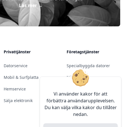
Läs mer
→
Privattjänster
Företagstjänster
Datorservice
Specialbyggda datorer
Mobil & Surfplatta
Nätverk
Hemservice
Molntjänster &
Vi använder kakor för att
Programvara
förbättra användarupplevelsen.
Sälja elektronik
Du kan välja vilka kakor du tillåter
Server & Backup
nedan.
Kameraövervakning