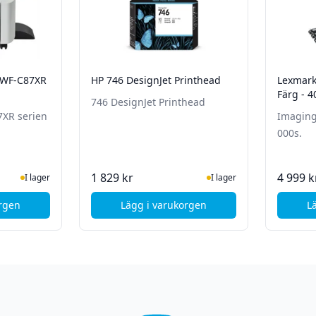
 WF-C87XR
HP 746 DesignJet Printhead
Lexmark 
Färg - 4
746 DesignJet Printhead
7XR serien
Imaging 
000s.
te status
ger
I Lager
1 829 kr
4 999 k
I lager
I lager
orgen
Lägg i varukorgen
L
 Tray 2 - Renoverad produkt
son Hög skåp för WF-C87XR serien
, HP 746 DesignJet Printhead