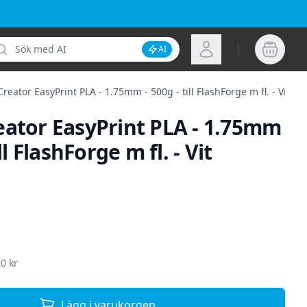
k
Logga in
AI
Inaktivera AI-sökning
reator EasyPrint PLA - 1.75mm - 500g - till FlashForge m fl. - Vit
eator EasyPrint PLA - 1.75mm
ill FlashForge m fl. - Vit
ion
H
0 kr
Lägg i varukorgen