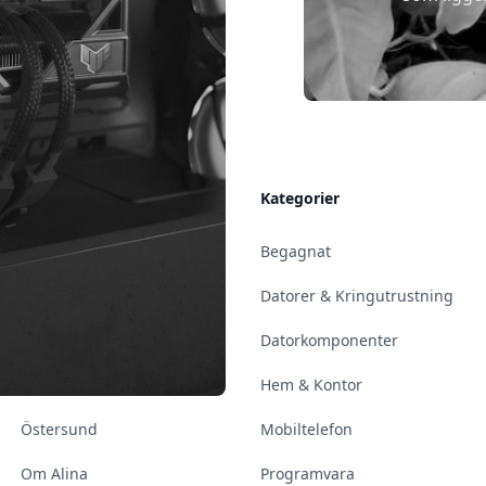
Allmänt
Kategorier
Kontakt & Öppettider
Begagnat
Uppsala
Datorer & Kringutrustning
Enköping
Datorkomponenter
Norrköping
Hem & Kontor
Östersund
Mobiltelefon
Om Alina
Programvara