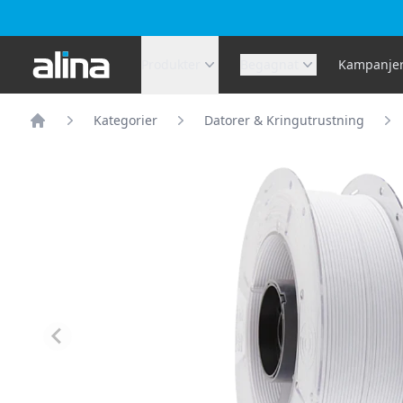
Alina.se
Produkter
Begagnat
Kampanje
Kategorier
Datorer & Kringutrustning
Hem