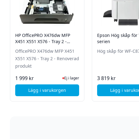
HP OfficePRO X476dw MFP
Epson Hög skåp för
X451 X551 X576 - Tray 2 -
serien
Renoverad produkt
OfficePRO X476dw MFP X451
Hög skåp för WF-C8
X551 X576 - Tray 2 - Renoverad
produkt
Ej i lager, besök produktsidan för senas
I La
1 999 kr
3 819 kr
Ej i lager
Lägg i varukorgen
Lägg i varuk
, HP OfficePRO X476dw MFP X451 X551 X576 -
, Ep