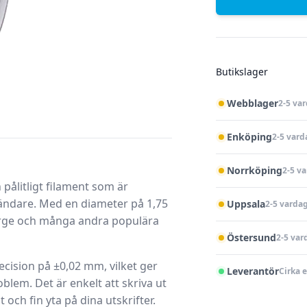
Butikslager
Webblager
2-5 va
Enköping
2-5 vard
Norrköping
2-5 v
pålitligt filament som är
ändare. Med en diameter på 1,75
Uppsala
2-5 varda
Forge och många andra populära
Östersund
2-5 var
cision på ±0,02 mm, vilket ger
Leverantör
Cirka 
blem. Det är enkelt att skriva ut
 och fin yta på dina utskrifter.