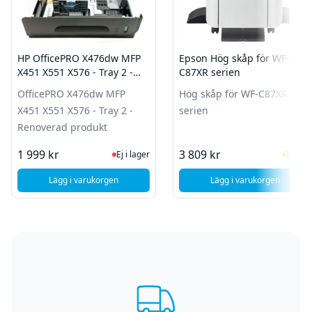
HP OfficePRO X476dw MFP
Epson Hög skåp för WF-
X451 X551 X576 - Tray 2 -
C87XR serien
Renoverad produkt
OfficePRO X476dw MFP
Hög skåp för WF-C87XR
X451 X551 X576 - Tray 2 -
serien
Renoverad produkt
Ej i lager, besök produktsidan för sen
I Lag
1 999 kr
3 809 kr
Ej i lager
I lager
Lägg i varukorgen
Lägg i varukorgen
, HP OfficePRO X476dw MFP X451 X551 X576 - Tray 2 - Ren
, Epson Hög skåp