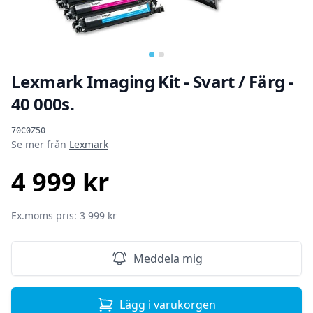
Lexmark Imaging Kit - Svart / Färg -
40 000s.
Produktinformation
70C0Z50
Se mer från
Lexmark
4 999 kr
SEK
Ex.moms pris: 3 999 kr
Meddela mig
Lägg i varukorgen