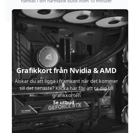
hämtas i din närmaste butik inom 10 minuter
Sidfot
Grafikkort från Nvidia & AMD
Älskar du att ligga i framkant när det kommer
till det senaste? Klicka här för att ta dig till
grafikkorten
Se utbud
→