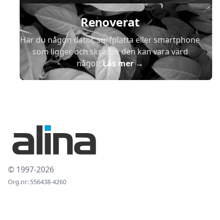
Renoverat
Har du någon dator, surfplatta eller smartphone
som ligger och skräpar, den kan vara värd
något!
Läs mer
→
© 1997-2026
Org.nr: 556438-4260