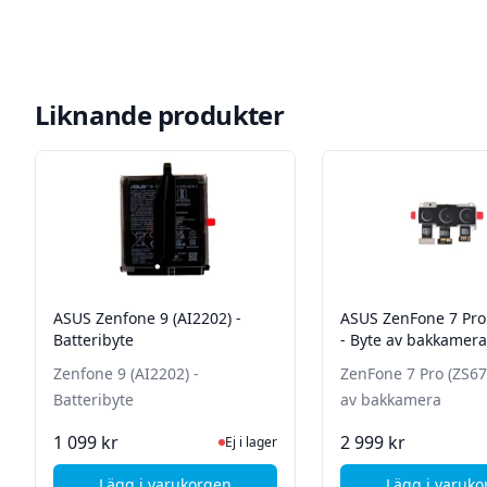
Liknande produkter
ASUS Zenfone 9 (AI2202) -
ASUS ZenFone 7 Pro
Batteribyte
- Byte av bakkamera
Zenfone 9 (AI2202) -
ZenFone 7 Pro (ZS67
Batteribyte
av bakkamera
Ej i lager, besök produktsidan för senas
Ej i
1 099 kr
2 999 kr
Ej i lager
Lägg i varukorgen
Lägg i varuk