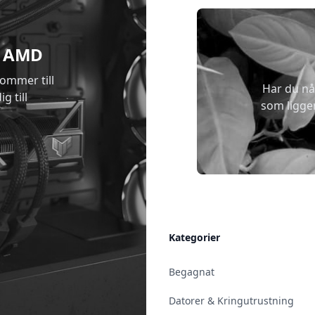
 & AMD
kommer till
Har du nå
g till
som ligge
Allmänt
Kategorier
Kontakt & Öppettider
Begagnat
Uppsala
Datorer & Kringutrustning