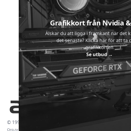
Grafikkort från Nvidia
Älskar du att ligga i framkant när det 
det senaste? Klicka här för att ta di
grafikkorten
Se utbud
→
© 1997-2026
Org.nr: 556438-4260