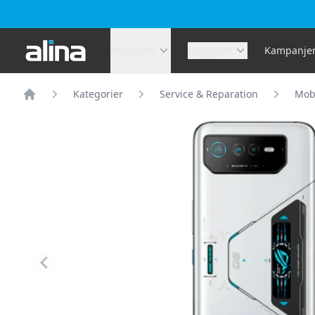
Alina.se
Produkter
Begagnat
Kampanje
Kategorier
Service & Reparation
Mobi
Hem