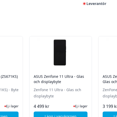
Leverantör
 (ZS671KS)
ASUS Zenfone 11 Ultra - Glas
ASUS Ze
och displaybyte
Glas oc
1KS) - Byte
Zenfone 11 Ultra - Glas och
ZenFone 
displaybyte
display
te status
 lager, besök produktsidan för senaste status
Ej i lager, besök produktsida
4 499 kr
3 199 k
Ej i lager
Ej i lager
orgen
Lägg i varukorgen
L