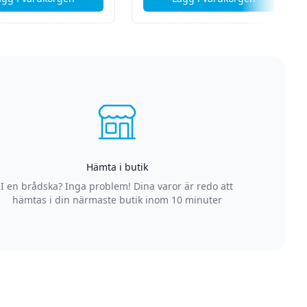
ch displaybyte
, ASUS ZenFone 10 (AI2302) - Glas och displaybyte
, ASUS Rog Phone 8 P
Hämta i butik
I en brådska? Inga problem! Dina varor är redo att
hämtas i din närmaste butik inom 10 minuter