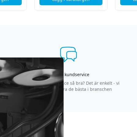
US ZenFone 7 Pro (ZS671KS) - Byte av bakkamera
, ASUS Zenfone 11 Ultra - Glas o
Asgrym kundservice
Varför är vår kundservice så bra? Det är enkelt - vi
strävar efter att vara de bästa i branschen