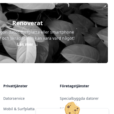
Renoverat
gon dator, surfplatta eller smartphone
r och skräpar, den kan vara värd något!
Läs mer
→
Privattjänster
Företagstjänster
Datorservice
Specialbyggda datorer
Mobil & Surfplatta
Nätverk