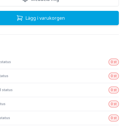
Lägg i varukorgen
status
0 st
tatus
0 st
 status
0 st
tus
0 st
status
0 st