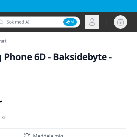
k
Logga in
AI
Inaktivera AI-sökning
art
 Phone 6D - Baksidebyte -
ion
r
 kr
Meddela mig