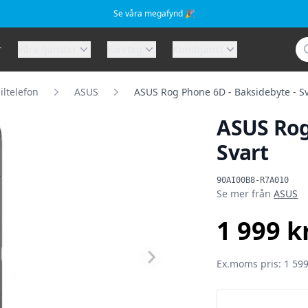
Se våra megafynd 🎉
Sö
r
Våra tjänster
Företag
Kundtjänst
ltelefon
ASUS
ASUS Rog Phone 6D - Baksidebyte - Sv
ASUS Rog
Svart
Produktinformat
90AI00B8-R7A010
Se mer från
ASUS
1 999 k
SEK
Ex.moms pris: 1 599