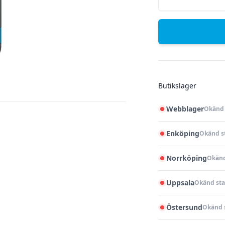
Butikslager
Webblager
Okänd 
Enköping
Okänd s
Norrköping
Okänd
Uppsala
Okänd sta
Östersund
Okänd 