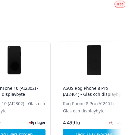
0 st
nFone 10 (AI2302) -
ASUS Rog Phone 8 Pro
h displaybyte
(AI2401) - Glas och displaybyte
10 (AI2302) - Glas och
Rog Phone 8 Pro (AI2401) -
byte
Glas och displaybyte
n för senaste status
Ej i lager, besök produktsidan för senaste status
Ej i lager, besök 
r
4 499 kr
Ej i lager
Ej i lager
ägg i varukorgen
Lägg i varukorgen