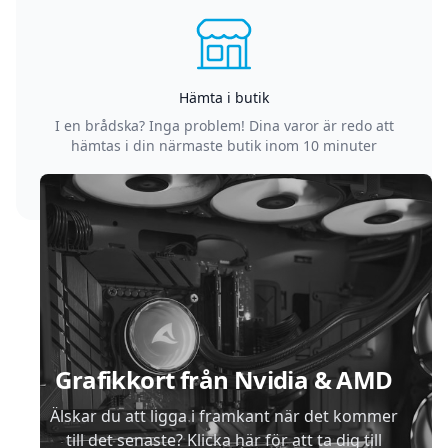
Hämta i butik
I en brådska? Inga problem! Dina varor är redo att
hämtas i din närmaste butik inom 10 minuter
Sidfot
Grafikkort från Nvidia & AMD
Älskar du att ligga i framkant när det kommer
till det senaste? Klicka här för att ta dig till