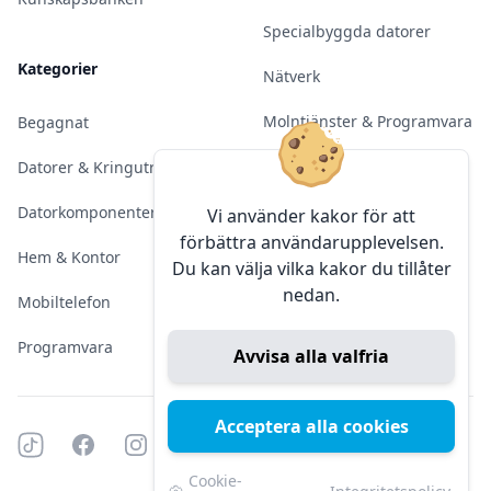
Specialbyggda datorer
Kategorier
Nätverk
Molntjänster & Programvara
Begagnat
Server & Backup
Datorer & Kringutrustning
Kameraövervakning
Datorkomponenter
Vi använder kakor för att
förbättra användarupplevelsen.
Konferens & Public Display
Hem & Kontor
Du kan välja vilka kakor du tillåter
nedan.
Sälja elektronik
Mobiltelefon
Programvara
Avvisa alla valfria
Acceptera alla cookies
Tiktok
Facebook
Instagram
YouTube
Mörkt läge
Mörkt läge
Cookie-