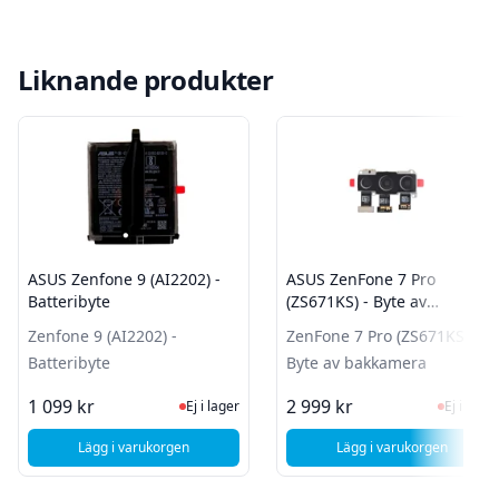
Liknande produkter
ASUS Zenfone 9 (AI2202) -
ASUS ZenFone 7 Pro
Batteribyte
(ZS671KS) - Byte av
bakkamera
Zenfone 9 (AI2202) -
ZenFone 7 Pro (ZS671KS) -
Batteribyte
Byte av bakkamera
Ej i lager, besök produktsidan för sen
Ej i la
1 099 kr
2 999 kr
Ej i lager
Ej i lager
Lägg i varukorgen
Lägg i varukorgen
, ASUS Zenfone 9 (AI2202) - Batteribyte
, ASUS ZenFone 7