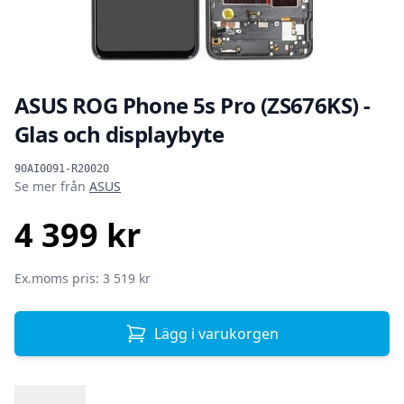
ASUS ROG Phone 5s Pro (ZS676KS) -
Glas och displaybyte
Produktinformation
90AI0091-R20020
Se mer från
ASUS
4 399 kr
SEK
Ex.moms pris: 3 519 kr
Lägg i varukorgen