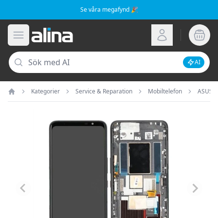
Se våra megafynd 🎉
Alina.se
Öppna meny
Logga in
Sök
AI
Inaktive
Kategorier
Service & Reparation
Mobiltelefon
ASUS
Hem