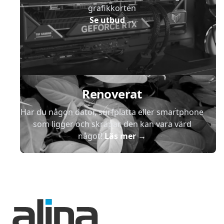
grafikkorten
Se utbud
→
Renoverat
Har du någon dator, surfplatta eller smartphone
som ligger och skräpar, den kan vara värd
något!
Läs mer
→