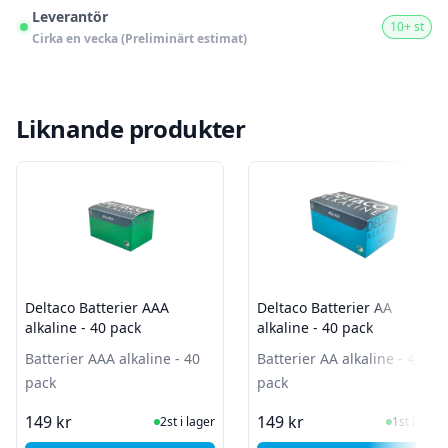
Leverantör
10+ st
Cirka en vecka (Preliminärt estimat)
Liknande produkter
Deltaco Batterier AAA
Deltaco Batterier AA
alkaline - 40 pack
alkaline - 40 pack
Batterier AAA alkaline - 40
Batterier AA alkaline - 40
pack
pack
I Lager
I Lager
149 kr
149 kr
2st i lager
1st i lager