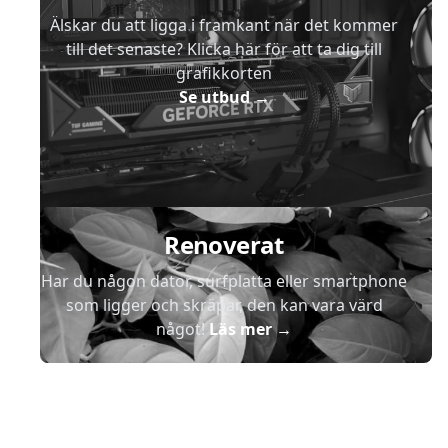
Älskar du att ligga i framkant när det kommer
till det senaste? Klicka här för att ta dig till
grafikkorten
Se utbud
→
Renoverat
Har du någon dator, surfplatta eller smartphone
som ligger och skräpar, den kan vara värd
något!
Läs mer
→