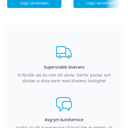
Lägg i varukorgen
Lägg i varukorgen
, Deltaco Batterier AAA alkaline - 40 pack
, Deltaco Batterie
Supersnabb leverans
Vi förstår att du inte vill vänta. Därför packar och
skickar vi dina varor med blixtens hastighet
Asgrym kundservice
Varför är vår kundservice så bra? Det är enkelt - vi