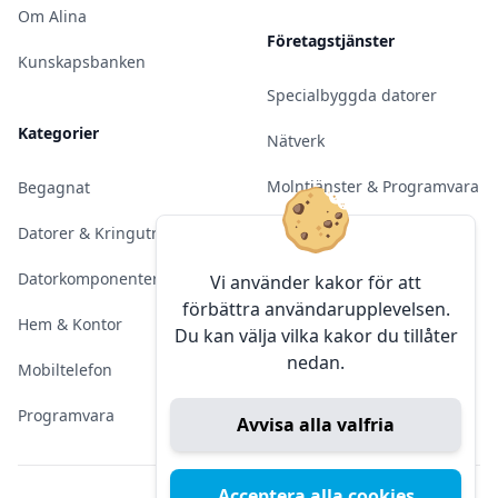
Om Alina
Företagstjänster
Kunskapsbanken
Specialbyggda datorer
Kategorier
Nätverk
Molntjänster & Programvara
Begagnat
Server & Backup
Datorer & Kringutrustning
Kameraövervakning
Datorkomponenter
Vi använder kakor för att
förbättra användarupplevelsen.
Konferens & Public Display
Hem & Kontor
Du kan välja vilka kakor du tillåter
nedan.
Sälja elektronik
Mobiltelefon
Programvara
Avvisa alla valfria
Acceptera alla cookies