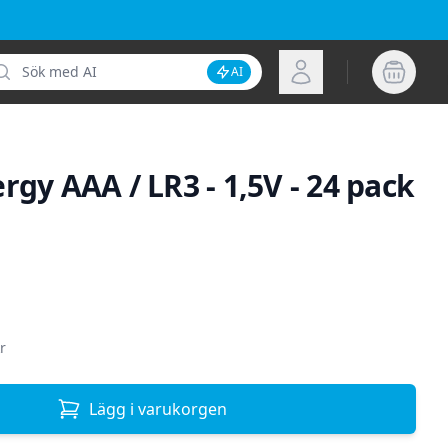
k
Logga in
AI
Inaktivera AI-sökning
rgy AAA / LR3 - 1,5V - 24 pack
ion
r
Lägg i varukorgen