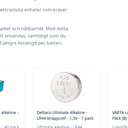
lektroniska enheter som kräver
alitet och hållbarhet. Med detta
 att användas, samtidigt som du
 längre livslängd per batteri.
 alkaline -
Deltaco Ultimate Alkaline -
VARTA L
LR44 knappcell - 1,5V - 1 pack
Pack (B)
e - 40 pack
Ultimate Alkaline - LR44
Longlife