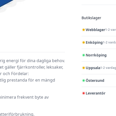
Butikslager
Webblager
1-2 va
Enköping
1-2 vard
Norrköping
rig energi för dina dagliga behov.
 gäller fjärrkontroller, leksaker,
Uppsala
1-2 varda
r och Fördelar:
itlig prestanda för en mängd
Östersund
Leverantör
minimera frekvent byte av
atteriförbrukning.