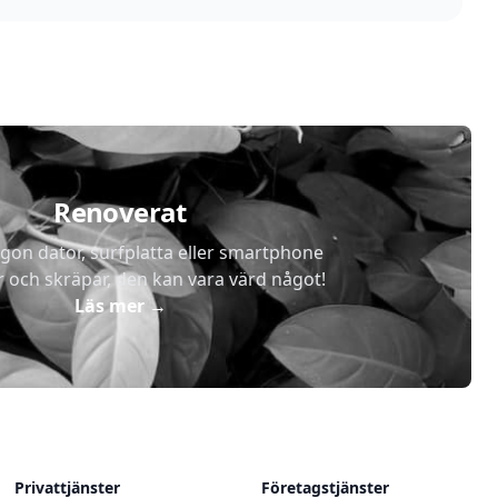
Renoverat
gon dator, surfplatta eller smartphone
r och skräpar, den kan vara värd något!
Läs mer
→
Privattjänster
Företagstjänster