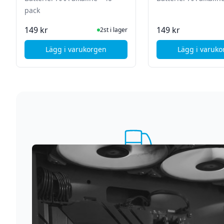
pack
I Lager
I La
149 kr
149 kr
2st i lager
Lägg i varukorgen
Lägg i varuk
, Deltaco Batterier AAA alkaline - 40 pack
, Del
Supersnabb leverans
Vi förstår att du inte vill vänta. Därför packar och
skickar vi dina varor med blixtens hastighet