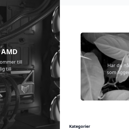
 & AMD
kommer till
Har du nå
g till
som ligge
Allmänt
Kategorier