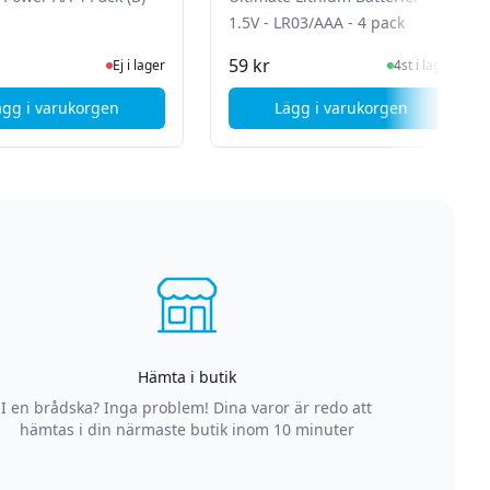
1.5V - LR03/AAA - 4 pack
Ej i lager, besök produktsidan för senaste status
I Lager
59 kr
Ej i lager
4st i lager
ägg i varukorgen
Lägg i varukorgen
4 knappcell - 1,5V - 1 pack
, VARTA Longlife Power AA 4 Pack (B)
, Deltaco Ultimate Li
Hämta i butik
I en brådska? Inga problem! Dina varor är redo att
hämtas i din närmaste butik inom 10 minuter