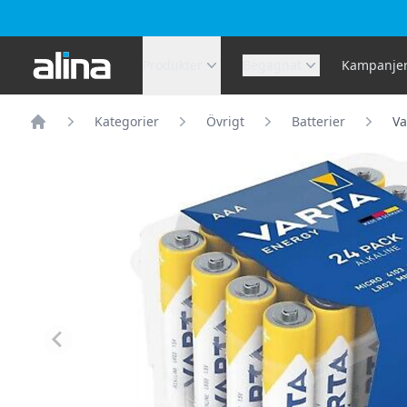
Alina.se
Produkter
Begagnat
Kampanje
Kategorier
Övrigt
Batterier
Va
Hem