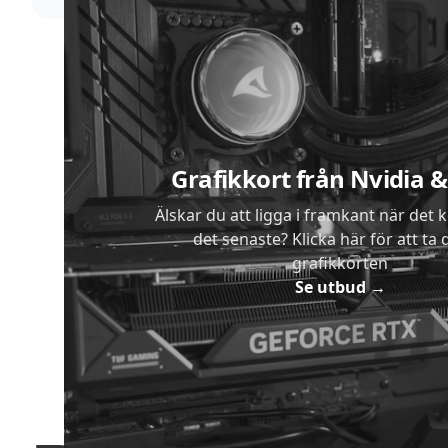
Sidfot
Grafikkort från Nvidia
Älskar du att ligga i framkant när det 
det senaste? Klicka här för att ta di
grafikkorten
Se utbud
→