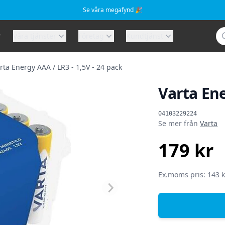
Se våra megafynd 🎉
Sö
r
Våra tjänster
Företag
Kundtjänst
rta Energy AAA / LR3 - 1,5V - 24 pack
Varta Ene
Produktinformat
04103229224
Se mer från
Varta
179 kr
SEK
Ex.moms pris: 143 k