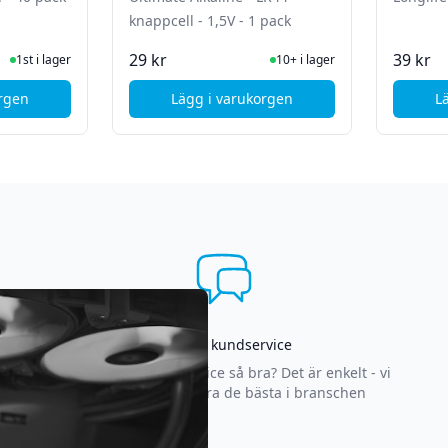
knappcell - 1,5V - 1 pack
ger
I Lager
29 kr
39 kr
1st i lager
10+ i lager
orgen
Lägg i varukorgen
L
taco Batterier AA alkaline - 40 pack
, Deltaco Ultimate Alkaline - LR4
Asgrym kundservice
Varför är vår kundservice så bra? Det är enkelt - vi
strävar efter att vara de bästa i branschen