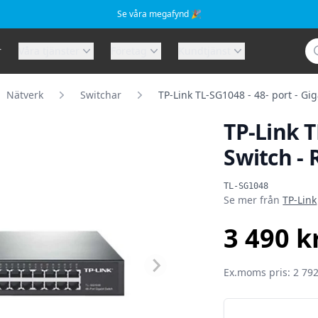
Se våra megafynd 🎉
Sö
r
Våra tjänster
Företag
Kundtjänst
Nätverk
Switchar
TP-Link TL-SG1048 - 48- port - Gig
TP-Link T
Switch - 
Produktinformat
TL-SG1048
Se mer från
TP-Link
3 490 k
SEK
Ex.moms pris: 2 792