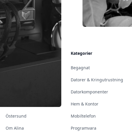
Allmänt
Kategorier
Kontakt & Öppettider
Begagnat
Uppsala
Datorer & Kringutrustning
Enköping
Datorkomponenter
Norrköping
Hem & Kontor
Östersund
Mobiltelefon
Om Alina
Programvara