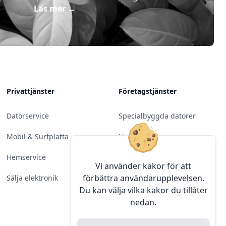
Läs mer
→
Privattjänster
Företagstjänster
Datorservice
Specialbyggda datorer
Mobil & Surfplatta
Nätverk
Hemservice
Molntjänster &
Vi använder kakor för att
Programvara
förbättra användarupplevelsen.
Sälja elektronik
Du kan välja vilka kakor du tillåter
Server & Backup
nedan.
Kameraövervakning