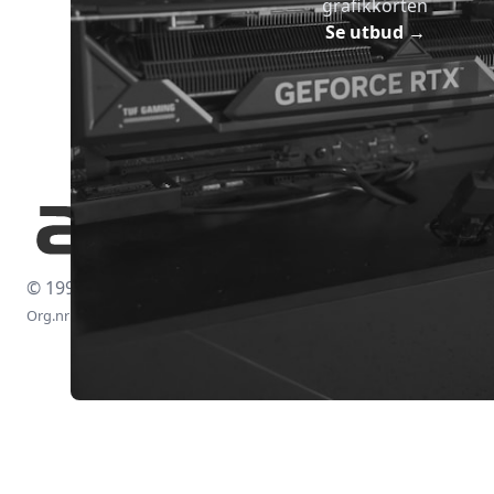
grafikkorten
Se utbud
→
© 1997-2026
Org.nr: 556438-4260