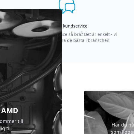
Asgrym kundservice
Varför är vår kundservice så bra? Det är enkelt - vi
strävar efter att vara de bästa i branschen
 & AMD
kommer till
Har du nå
g till
som ligge