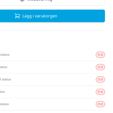
Lägg i varukorgen
status
0 st
tatus
0 st
 status
0 st
tus
0 st
status
0 st