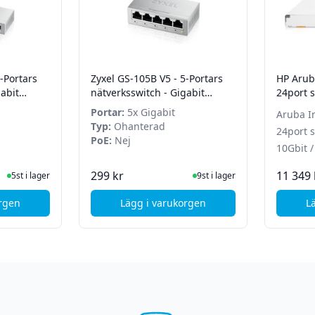
-Portars
Zyxel GS-105B V5 - 5-Portars
HP Arub
abit
nätverksswitch - Gigabit
24port s
Ethernet
10Gbit 
Portar:
5x Gigabit
Aruba I
Typ:
Ohanterad
24port s
PoE:
Nej
10Gbit 
ger
I Lager
299 kr
11 349 
5st i lager
9st i lager
orgen
Lägg i varukorgen
L
 portar - Gigabit
el GS-108B V5 - 8-Portars nätverksswitch - Gigabit Ethernet
, Zyxel GS-105B V5 - 5-Portars n