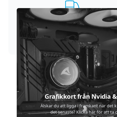
Supersnabb leverans
Vi förstår att du inte vill vänta. Därför packar och
skickar vi dina varor med blixtens hastighet
Sidfot
Grafikkort från Nvidia
Älskar du att ligga i framkant när det 
det senaste? Klicka här för att ta di