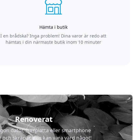
Hämta i butik
I en brådska? Inga problem! Dina varor är redo att
hämtas i din närmaste butik inom 10 minuter
Renoverat
gon dator, surfplatta eller smartphone
r och skräpar, den kan vara värd något!