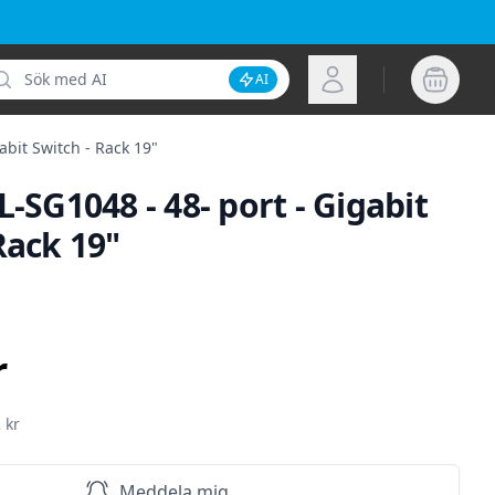
k
Logga in
AI
Inaktivera AI-sökning
abit Switch - Rack 19"
L-SG1048 - 48- port - Gigabit
Rack 19"
ion
r
 kr
Meddela mig