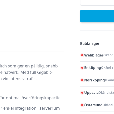
Butikslager
Webblager
Okänd 
itch som ger en pålitlig, snabb
Enköping
Okänd s
e nätverk. Med full Gigabit-
vid intensiv trafik.
Norrköping
Okänd
Uppsala
Okänd sta
för optimal överföringskapacitet.
Östersund
Okänd 
ör enkel integration i serverrum