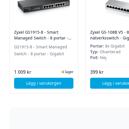
Zyxel GS1915-8 - Smart
Zyxel GS-108B V5 - 8
Managed Switch - 8 portar -
nätverksswitch - Gig
Gigabit
Ethernet
Portar:
8x Gigabit
GS1915-8 - Smart Managed
Typ:
Ohanterad
Switch - 8 portar - Gigabit
PoE:
Nej
I Lager
I La
1 009 kr
399 kr
I lager
Lägg i varukorgen
Lägg i varuk
, Zyxel GS1915-8 - Smart Managed Switch - 8
, Zyx