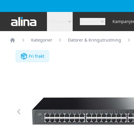
Alina.se
Produkter
Begagnat
Kampanje
Kategorier
Datorer & Kringutrustning
Hem
Fri frakt