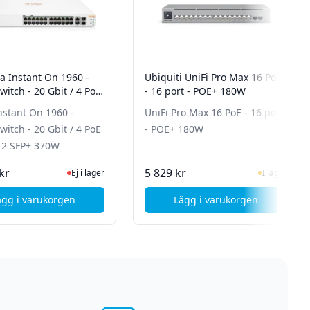
a Instant On 1960 -
Ubiquiti UniFi Pro Max 16 PoE
witch - 20 Gbit / 4 PoE
- 16 port - POE+ 180W
/ 2 SFP+ 370W
nstant On 1960 -
UniFi Pro Max 16 PoE - 16 port
witch - 20 Gbit / 4 PoE
- POE+ 180W
/ 2 SFP+ 370W
Ej i lager, besök produktsidan för senaste status
I Lager
kr
5 829 kr
Ej i lager
I lager
ägg i varukorgen
Lägg i varukorgen
ätverksswitch - Gigabit Ethernet
, HP Aruba Instant On 1960 - 24port switch - 20 Gbit / 4 PoE
, Ubiquiti UniFi Pro