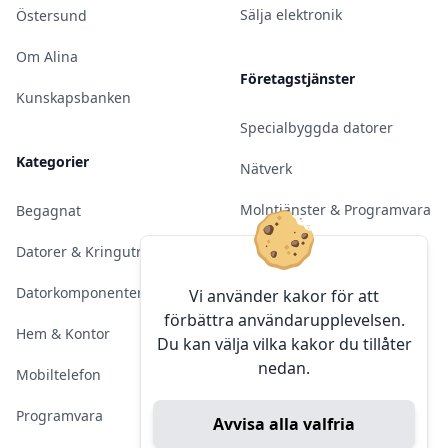
Sälja elektronik
Östersund
Om Alina
Företagstjänster
Kunskapsbanken
Specialbyggda datorer
Kategorier
Nätverk
Molntjänster & Programvara
Begagnat
Server & Backup
Datorer & Kringutrustning
Kameraövervakning
Datorkomponenter
Vi använder kakor för att
förbättra användarupplevelsen.
Konferens & Public Display
Hem & Kontor
Du kan välja vilka kakor du tillåter
nedan.
Sälja elektronik
Mobiltelefon
Programvara
Avvisa alla valfria