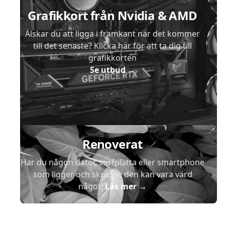
Grafikkort från Nvidia & AMD
Älskar du att ligga i framkant när det kommer
till det senaste? Klicka här för att ta dig till
grafikkorten
Se utbud
→
Renoverat
Har du någon dator, surfplatta eller smartphone
som ligger och skräpar, den kan vara värd
något!
Läs mer
→