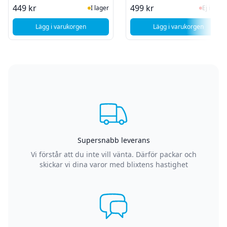
I Lager
Ej i la
449 kr
499 kr
I lager
Ej i lager
Lägg i varukorgen
Lägg i varukorgen
, Kodak Ring Light Mini 4"
, SiGN Smart Hom
Supersnabb leverans
Vi förstår att du inte vill vänta. Därför packar och
skickar vi dina varor med blixtens hastighet