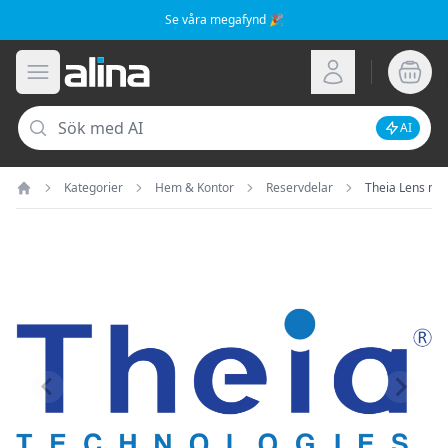
Se våra megafynd 🎉
Alina.se
Öppna meny
Logga in
Sök
AI
Inaktive
Kategorier
Hem & Kontor
Reservdelar
Theia Lens mot
Hem