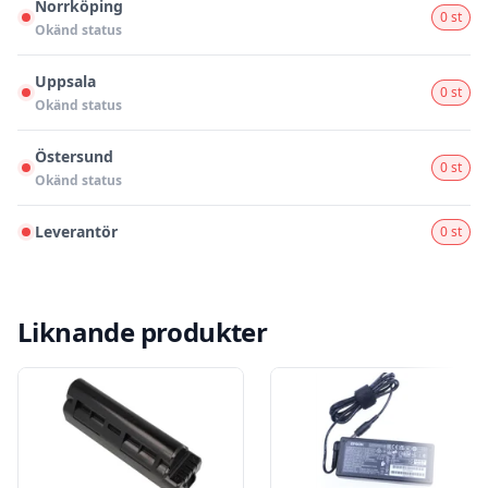
Norrköping
0 st
Okänd status
Uppsala
0 st
Okänd status
Östersund
0 st
Okänd status
Leverantör
0 st
Liknande produkter