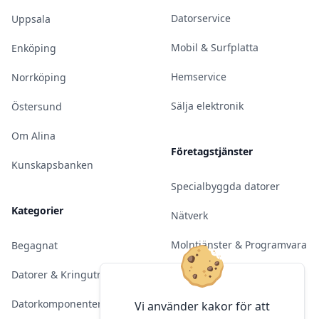
Datorservice
Uppsala
Mobil & Surfplatta
Enköping
Hemservice
Norrköping
Sälja elektronik
Östersund
Om Alina
Företagstjänster
Kunskapsbanken
Specialbyggda datorer
Kategorier
Nätverk
Molntjänster & Programvara
Begagnat
Server & Backup
Datorer & Kringutrustning
Kameraövervakning
Datorkomponenter
Vi använder kakor för att