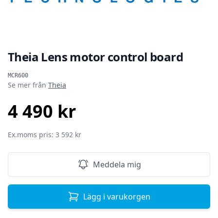
Theia Lens motor control board
Produktinformation
MCR600
Se mer från
Theia
4 490 kr
SEK
Ex.moms pris: 3 592 kr
Meddela mig
Lägg i varukorgen