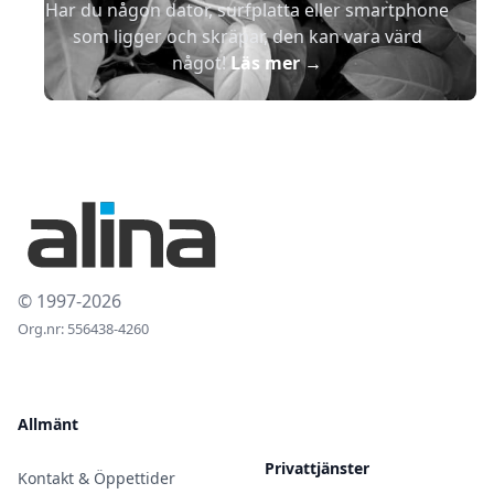
Har du någon dator, surfplatta eller smartphone
som ligger och skräpar, den kan vara värd
något!
Läs mer
→
© 1997-2026
Org.nr: 556438-4260
Allmänt
Privattjänster
Kontakt & Öppettider