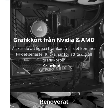
Sidfot
Grafikkort från Nvidia & AMD
Älskar du att ligga i framkant när det kommer
till det senaste? Klicka här för att ta dig till
grafikkorten
Se utbud
→
Renoverat