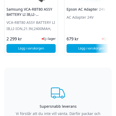
Samsung VCA-RBT80 ASSY
Epson AC Adapter 24V
BATTERY LI IB,LI-
AC Adapter 24V
ION,21.9V,2400MAH,
VCA-RBT80 ASSY BATTERY LI
IB,LI-ION,21.9V,2400MAH,
Ej i lager, besök produktsidan för sen
Ej i la
2 299 kr
679 kr
Ej i lager
Ej i lager
Lägg i varukorgen
Lägg i varukorgen
, Samsung VCA-RBT80 ASSY BATTERY LI IB,LI-ION,21.9V,2
, Epson AC Adapt
Supersnabb leverans
Vi förstår att du inte vill vänta. Därför packar och