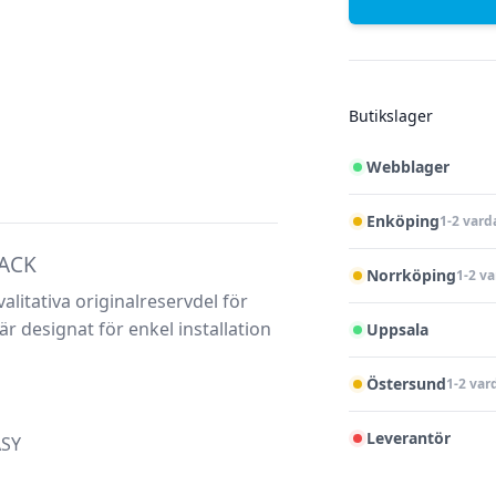
Butikslager
Webblager
Enköping
1-2 vard
LACK
Norrköping
1-2 v
alitativa originalreservdel för
 designat för enkel installation
Uppsala
Östersund
1-2 var
Leverantör
ASY