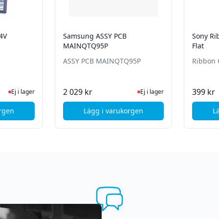
4V
Samsung ASSY PCB
Sony Rib
MAINQTQ95P
Flat
ASSY PCB MAINQTQ95P
Ribbon C
te status
 lager, besök produktsidan för senaste status
Ej i lager, besök produktsida
2 029 kr
399 kr
Ej i lager
Ej i lager
orgen
Lägg i varukorgen
L
I-ION,21.9V,2400MAH,
son AC Adapter 24V
, Samsung ASSY PCB MAINQTQ