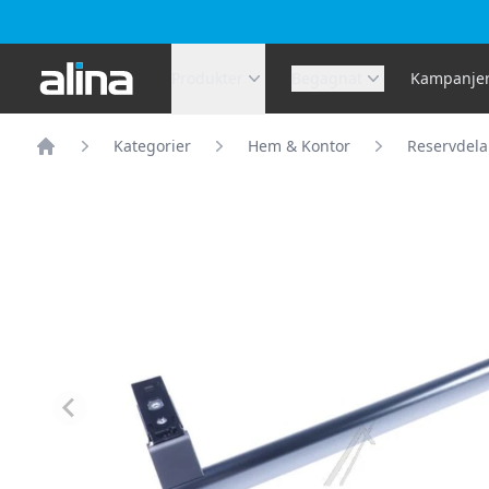
Alina.se
Produkter
Begagnat
Kampanje
Kategorier
Hem & Kontor
Reservdela
Hem