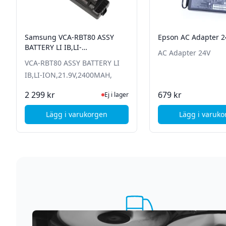
Samsung VCA-RBT80 ASSY
Epson AC Adapter 2
BATTERY LI IB,LI-
AC Adapter 24V
ION,21.9V,2400MAH,
VCA-RBT80 ASSY BATTERY LI
IB,LI-ION,21.9V,2400MAH,
Ej i lager, besök produktsidan för senas
Ej i
2 299 kr
679 kr
Ej i lager
Lägg i varukorgen
Lägg i varuk
, Samsung VCA-RBT80 ASSY BATTERY LI IB,L
, Ep