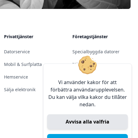
Privattjänster
Företagstjänster
Datorservice
Specialbyggda datorer
Mobil & Surfplatta
Nätverk
Hemservice
Molntjänster &
Vi använder kakor för att
Programvara
förbättra användarupplevelsen.
Sälja elektronik
Du kan välja vilka kakor du tillåter
Server & Backup
nedan.
Kameraövervakning
Avvisa alla valfria
Konferens & Public Display
Sälja elektronik