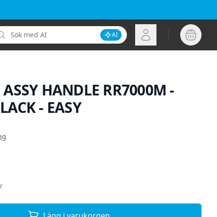
k
Logga in
AI
Inaktivera AI-sökning
 ASSY HANDLE RR7000M -
LACK - EASY
ion
ng
r
Lägg i varukorgen