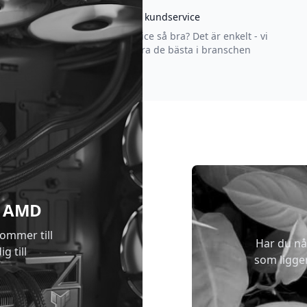
Asgrym kundservice
Varför är vår kundservice så bra? Det är enkelt - vi
strävar efter att vara de bästa i branschen
 & AMD
kommer till
Har du nå
g till
som ligge