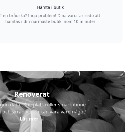
Hämta i butik
I en brådska? Inga problem! Dina varor är redo att
hämtas i din närmaste butik inom 10 minuter
Renoverat
gon dator, surfplatta eller smartphone
r och skräpar, den kan vara värd något!
Läs mer
→