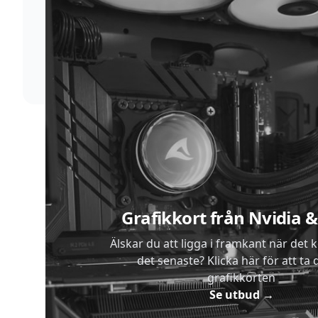
Supersnabb leverans
Vi förstår att du inte vill vänta. Därför packar och
skickar vi dina varor med blixtens hastighet
Sidfot
Grafikkort från Nvidia
Älskar du att ligga i framkant när det 
det senaste? Klicka här för att ta di
grafikkorten
Se utbud
→