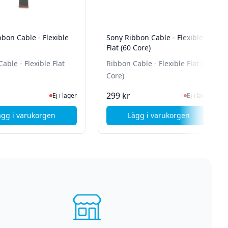
bon Cable - Flexible
Sony Ribbon Cable - Flexible
Flat (60 Core)
able - Flexible Flat
Ribbon Cable - Flexible Flat (60
Core)
n för senaste status
Ej i lager, besök produktsidan för senaste status
Ej i lager, besök 
299 kr
Ej i lager
Ej i lager
ägg i varukorgen
Lägg i varukorgen
95P
, Sony Ribbon Cable - Flexible Flat
, Sony Ribbon Cable -