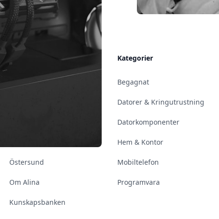
Allmänt
Kategorier
Kontakt & Öppettider
Begagnat
Uppsala
Datorer & Kringutrustning
Enköping
Datorkomponenter
Norrköping
Hem & Kontor
Östersund
Mobiltelefon
Om Alina
Programvara
Kunskapsbanken