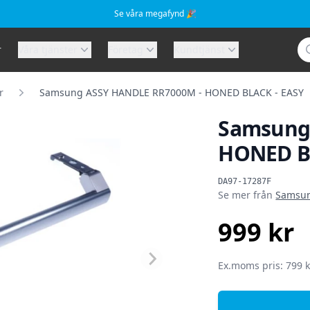
Se våra megafynd 🎉
Sö
r
Våra tjänster
Företag
Kundtjänst
r
Samsung ASSY HANDLE RR7000M - HONED BLACK - EASY
Samsung
HONED B
Produktinformat
DA97-17287F
Se mer från
Samsu
999 kr
SEK
Ex.moms pris: 799 k