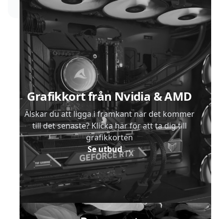
Sidfot
Grafikkort från Nvidia & AMD
Älskar du att ligga i framkant när det kommer
till det senaste? Klicka här för att ta dig till
grafikkorten
Se utbud
→