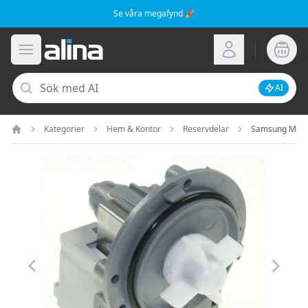
Se våra megafynd 🎉
Alina.se
Öppna meny
Logga in
Sök
AI
Inaktive
Kategorier
Hem & Kontor
Reservdelar
Samsung MOTO
Hem