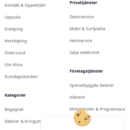
Privattjänster
Kontakt & Öppettider
Datorservice
Uppsala
Mobil & Surfplatta
Enköping
Hemservice
Norrköping
Sälja elektronik
Östersund
Om Alina
Företagstjänster
Kunskapsbanken
Specialbyggda datorer
Kategorier
Nätverk
Molntjänster & Programvara
Begagnat
Server & Backup
Datorer & Kringutrustning