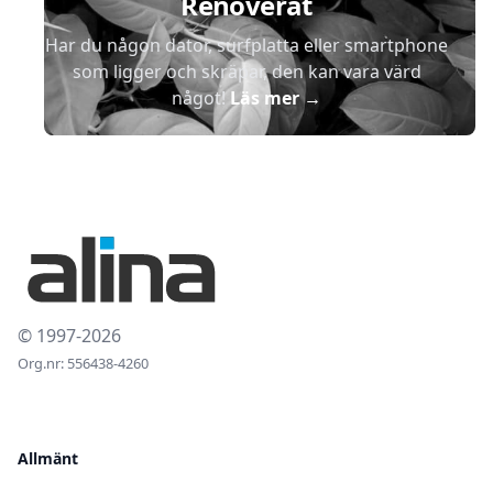
Renoverat
Har du någon dator, surfplatta eller smartphone
som ligger och skräpar, den kan vara värd
något!
Läs mer
→
© 1997-2026
Org.nr: 556438-4260
Allmänt