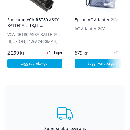
Samsung VCA-RBT80 ASSY
Epson AC Adapter 24V
BATTERY LI IB,LI-
AC Adapter 24V
ION,21.9V,2400MAH,
VCA-RBT80 ASSY BATTERY LI
IB,LI-ION,21.9V,2400MAH,
Ej i lager, besök produktsidan för sen
Ej i la
2 299 kr
679 kr
Ej i lager
Ej i lager
Lägg i varukorgen
Lägg i varukorgen
, Samsung VCA-RBT80 ASSY BATTERY LI IB,LI-ION,21.9V,2
, Epson AC Adapt
Supersnabb leverans