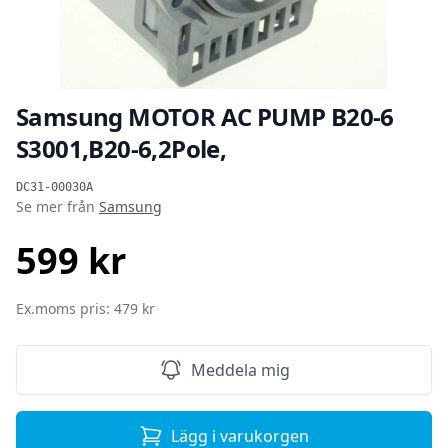
Samsung MOTOR AC PUMP B20-6
S3001,B20-6,2Pole,
Produktinformation
DC31-00030A
Se mer från
Samsung
599 kr
SEK
Ex.moms pris: 479 kr
Meddela mig
Lägg i varukorgen