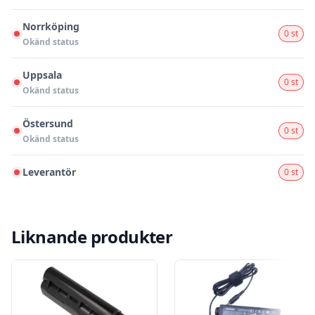
Norrköping
0 st
Okänd status
Uppsala
0 st
Okänd status
Östersund
0 st
Okänd status
Leverantör
0 st
Liknande produkter