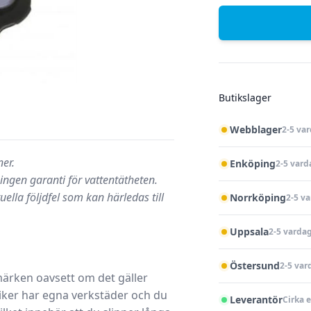
Butikslager
Webblager
2-5 va
er.
Enköping
2-5 vard
 ingen garanti för vattentätheten.
uella följdfel som kan härledas till
Norrköping
2-5 v
Uppsala
2-5 varda
Östersund
2-5 var
 märken oavsett om det gäller
iker
har egna
verkstäder
och du
Leverantör
Cirka 