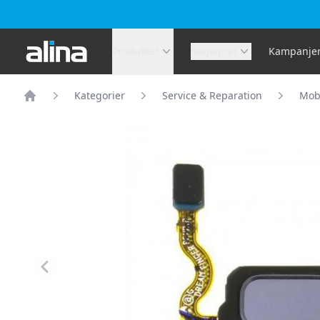
Alina.se
Produkter
Begagnat
Kampanje
Kategorier
Service & Reparation
Mobi
Hem