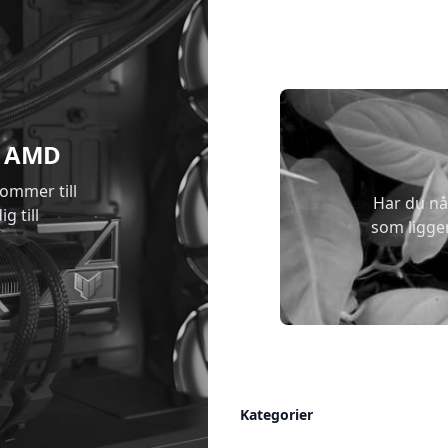
 & AMD
kommer till
Har du nå
g till
som ligge
Allmänt
Kategorier