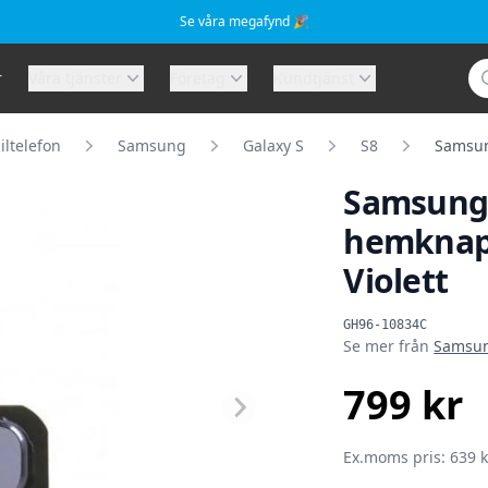
Se våra megafynd 🎉
Sö
r
Våra tjänster
Företag
Kundtjänst
ltelefon
Samsung
Galaxy S
S8
Samsung
Samsung G
hemknapp
Violett
Produktinformat
GH96-10834C
Se mer från
Samsu
799 kr
SEK
Ex.moms pris: 639 k