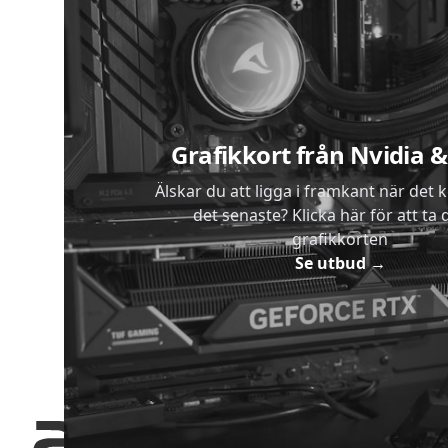
Sidfot
Grafikkort från Nvidia
Älskar du att ligga i framkant när det 
det senaste? Klicka här för att ta di
grafikkorten
Se utbud
→