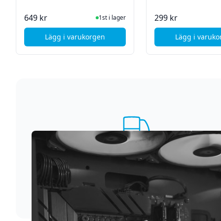
I Lager
Ej i
649 kr
299 kr
1st i lager
Lägg i varukorgen
Lägg i varuk
, Samsung Galaxy S8 Baksidebyte - Violet (O
, Sa
Supersnabb leverans
Vi förstår att du inte vill vänta. Därför packar och
skickar vi dina varor med blixtens hastighet