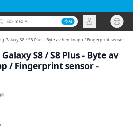
k
Logga in
AI
Inaktivera AI-sökning
 Galaxy S8 / S8 Plus - Byte av hemknapp / Fingerprint sensor - Vio
alaxy S8 / S8 Plus - Byte av
 / Fingerprint sensor -
ion
ng
r