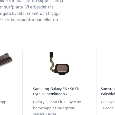
ket innebär att du slipper långa
er surfplatta. Vi erbjuder tre
gsta kvalité. Enkelt och tryggt
r ett kostnadsförslag eller en
-
Samsung Galaxy S8 / S8 Plus -
Samsung
Byte av hemknapp /
Baksideb
Fingerprint sensor - Rosa
app -
Galaxy S8 / S8 Plus - Byte av
Galaxy S
hemknapp / Fingerprint
- Grade
sensor - Rosa