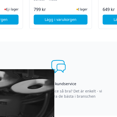
 lager, besök produktsidan för senaste status
I Lager
799 kr
649 kr
Ej i lager
I lager
orgen
Lägg i varukorgen
L
rchid Grey) - Grade A
msung Galaxy S8 - Powerknapp - Svart
, Samsung Galaxy S8 / S8 Plus -
Asgrym kundservice
Varför är vår kundservice så bra? Det är enkelt - vi
strävar efter att vara de bästa i branschen