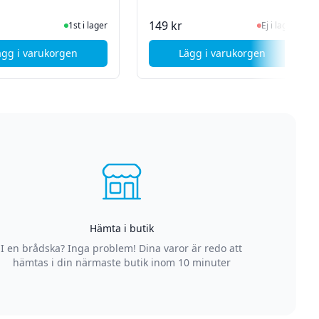
I Lager
Ej i lager, besök 
149 kr
1st i lager
Ej i lager
ägg i varukorgen
Lägg i varukorgen
 Byte av hemknapp / Fingerprint sensor - Rosa
, Samsung Galaxy S8 Baksidebyte - Silver - Grade A
, Samsung Galaxy S8 
Hämta i butik
I en brådska? Inga problem! Dina varor är redo att
hämtas i din närmaste butik inom 10 minuter