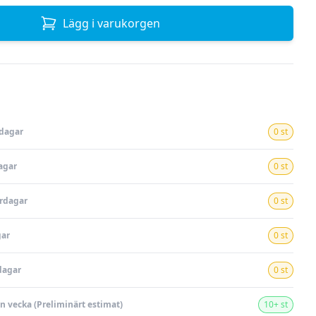
Lägg i varukorgen
rdagar
0 st
agar
0 st
ardagar
0 st
gar
0 st
dagar
0 st
en vecka (Preliminärt estimat)
10+ st