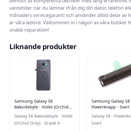
bemöts av kompetenta tekniker med lång erfarenhet vil
väntetider när du lämnar ifrån dig din dator, telefon ell
månaders servicegaranti och använder alltid delar av hö
är våra ledord. Välkommen in i någon av våra butiker fö
snabb reparation!
Liknande produkter
Samsung Galaxy S8
Samsung Galaxy S8 
Baksidebyte - Violet (Orchid
Powerknapp - Svart
Grey) - Grade A
Galaxy S8 Baksidebyte - Violet
Galaxy S8 - Powerkn
(Orchid Grey) - Grade A
Svart