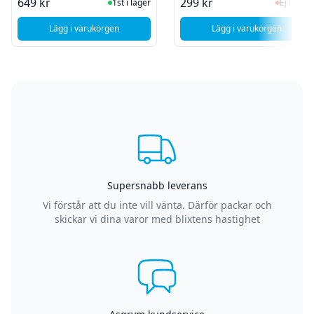
I Lager
Ej i la
649 kr
299 kr
1st i lager
Ej i lager
Lägg i varukorgen
Lägg i varukorgen
, Samsung Galaxy S8 Baksidebyte - Violet (Orchid Grey) - G
, Samsung Galaxy
Supersnabb leverans
Vi förstår att du inte vill vänta. Därför packar och
skickar vi dina varor med blixtens hastighet