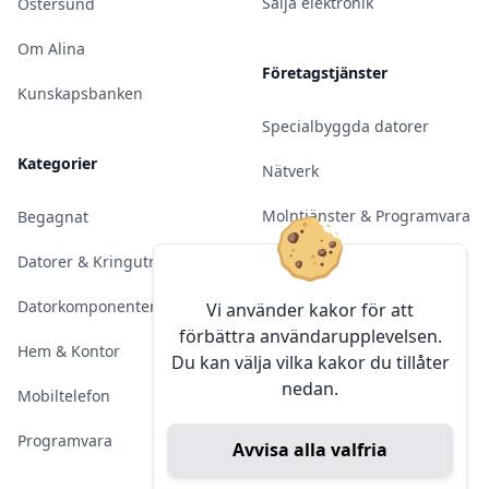
Sälja elektronik
Östersund
Om Alina
Företagstjänster
Kunskapsbanken
Specialbyggda datorer
Kategorier
Nätverk
Molntjänster & Programvara
Begagnat
Server & Backup
Datorer & Kringutrustning
Kameraövervakning
Datorkomponenter
Vi använder kakor för att
förbättra användarupplevelsen.
Konferens & Public Display
Hem & Kontor
Du kan välja vilka kakor du tillåter
nedan.
Sälja elektronik
Mobiltelefon
Programvara
Avvisa alla valfria