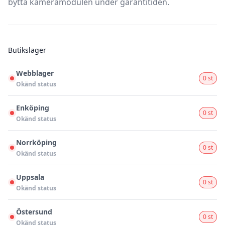
bytta kameramodulen under garantitiden.
Butikslager
Webblager
0 st
Okänd status
Enköping
0 st
Okänd status
Norrköping
0 st
Okänd status
Uppsala
0 st
Okänd status
Östersund
0 st
Okänd status