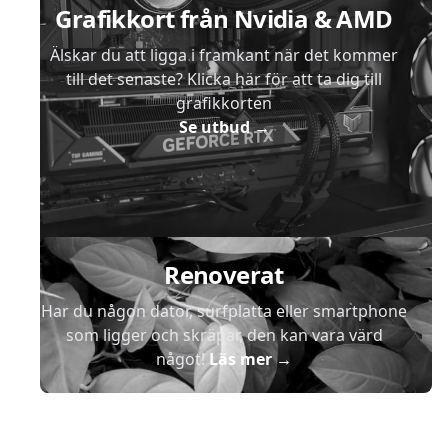
Grafikkort från Nvidia & AMD
Älskar du att ligga i framkant när det kommer
till det senaste? Klicka här för att ta dig till
grafikkorten
Se utbud
→
Renoverat
Har du någon dator, surfplatta eller smartphone
som ligger och skräpar, den kan vara värd
något!
Läs mer
→