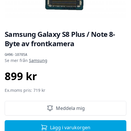
Samsung Galaxy S8 Plus / Note 8-
Byte av frontkamera
Produktinformation
GH96-10705A
Se mer från
Samsung
899 kr
SEK
Ex.moms pris: 719 kr
Meddela mig
Lägg i varukorgen