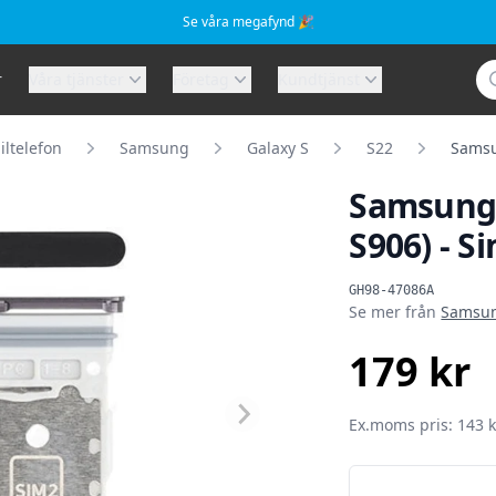
Se våra megafynd 🎉
Sö
r
Våra tjänster
Företag
Kundtjänst
ltelefon
Samsung
Galaxy S
S22
Samsu
Samsung 
S906) - S
Produktinformat
GH98-47086A
Se mer från
Samsu
179 kr
SEK
Ex.moms pris: 143 k