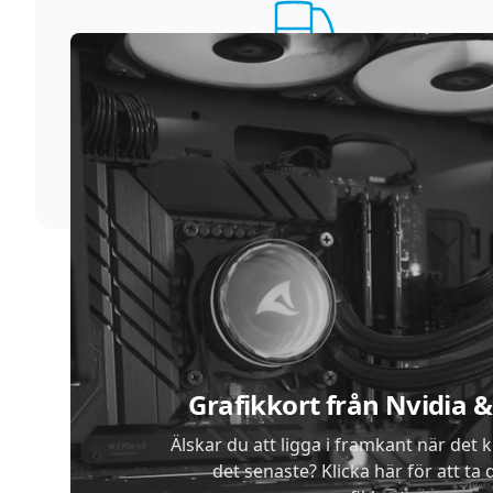
Supersnabb leverans
Vi förstår att du inte vill vänta. Därför packar och
skickar vi dina varor med blixtens hastighet
Sidfot
Grafikkort från Nvidia
Älskar du att ligga i framkant när det 
det senaste? Klicka här för att ta di