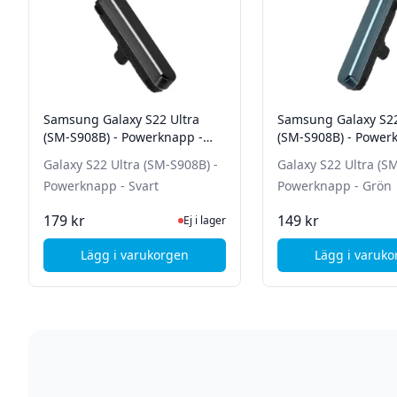
Samsung Galaxy S22 Ultra
Samsung Galaxy S22
(SM-S908B) - Powerknapp -
(SM-S908B) - Power
Svart
Grön
Galaxy S22 Ultra (SM-S908B) -
Galaxy S22 Ultra (S
Powerknapp - Svart
Powerknapp - Grön
Ej i lager, besök produktsidan för senas
Ej i
179 kr
149 kr
Ej i lager
Lägg i varukorgen
Lägg i varuk
, Samsung Galaxy S22 Ultra (SM-S908B) - Po
, Sa