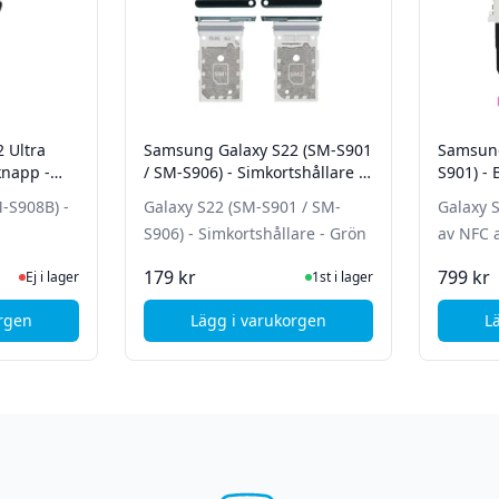
 Ultra
Samsung Galaxy S22 (SM-S901
Samsung
knapp -
/ SM-S906) - Simkortshållare -
S901) -
Grön
M-S908B) -
Galaxy S22 (SM-S901 / SM-
Galaxy S
S906) - Simkortshållare - Grön
av NFC 
te status
 lager, besök produktsidan för senaste status
I Lager
179 kr
799 kr
Ej i lager
1st i lager
orgen
Lägg i varukorgen
L
werknapp - Svart
msung Galaxy S22 Ultra (SM-S908B) - Powerknapp - Grön
, Samsung Galaxy S22 (SM-S901 /