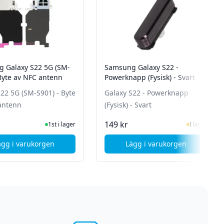
 Galaxy S22 5G (SM-
Samsung Galaxy S22 -
 Byte av NFC antenn
Powerknapp (Fysisk) - Svart
22 5G (SM-S901) - Byte
Galaxy S22 - Powerknapp
antenn
(Fysisk) - Svart
I Lager
I Lager
149 kr
1st i lager
I lager
ägg i varukorgen
Lägg i varukorgen
 SM-S906) - Simkortshållare - Grön
, Samsung Galaxy S22 5G (SM-S901) - Byte av NFC antenn
, Samsung Galaxy S22