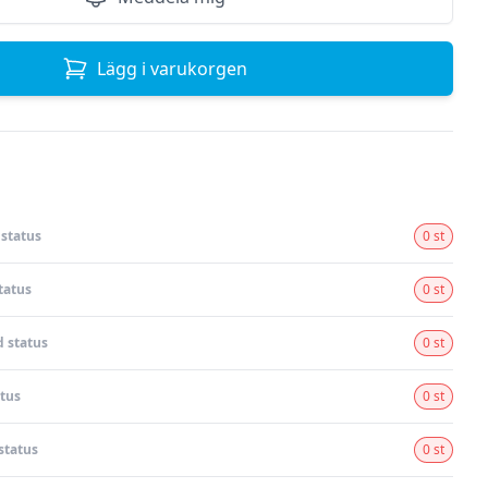
Lägg i varukorgen
status
0 st
tatus
0 st
 status
0 st
tus
0 st
status
0 st