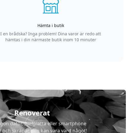
Hämta i butik
I en brådska? Inga problem! Dina varor är redo att
hämtas i din närmaste butik inom 10 minuter
Renoverat
gon dator, surfplatta eller smartphone
r och skräpar, den kan vara värd något!