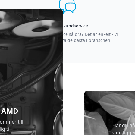
Asgrym kundservice
Varför är vår kundservice så bra? Det är enkelt - vi
strävar efter att vara de bästa i branschen
 & AMD
kommer till
Har du nå
g till
som ligge