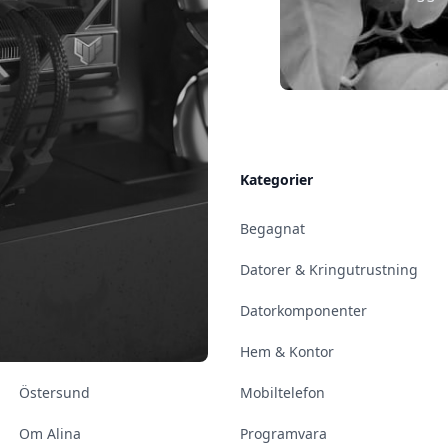
Allmänt
Kategorier
Kontakt & Öppettider
Begagnat
Uppsala
Datorer & Kringutrustning
Enköping
Datorkomponenter
Norrköping
Hem & Kontor
Östersund
Mobiltelefon
Om Alina
Programvara