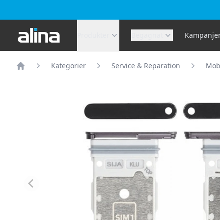
Alina.se
Produkter
Begagnat
Kampanje
Kategorier
Service & Reparation
Mobi
Hem