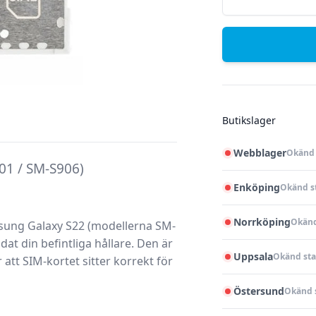
Butikslager
Webblager
Okänd 
01 / SM-S906)
Enköping
Okänd s
Norrköping
Okänd
ung Galaxy S22
(modellerna SM-
at din befintliga hållare. Den är
Uppsala
Okänd sta
att SIM-kortet sitter korrekt för
Östersund
Okänd 