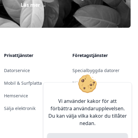
Läs mer
→
Privattjänster
Företagstjänster
Datorservice
Specialbyggda datorer
Mobil & Surfplatta
Nätverk
Hemservice
Molntjänster &
Vi använder kakor för att
Programvara
förbättra användarupplevelsen.
Sälja elektronik
Du kan välja vilka kakor du tillåter
Server & Backup
nedan.
Kameraövervakning