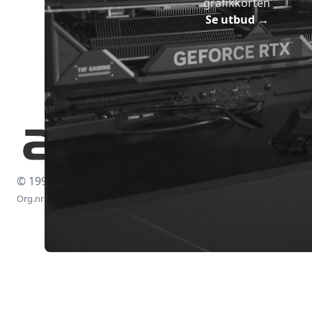
grafikkorten
Se utbud
→
© 1997-2026
Org.nr: 556438-4260