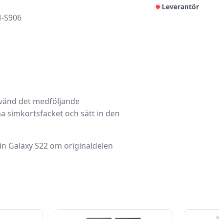
Leverantör
M-S906
nvänd det medföljande
na simkortsfacket och sätt in den
 din Galaxy S22 om originaldelen