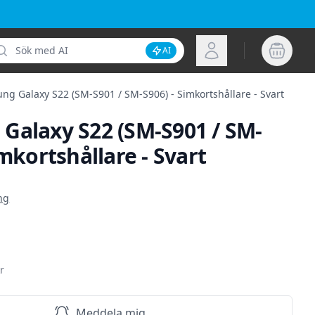
k
Logga in
AI
Inaktivera AI-sökning
ng Galaxy S22 (SM-S901 / SM-S906) - Simkortshållare - Svart
Galaxy S22 (SM-S901 / SM-
imkortshållare - Svart
ion
ng
r
Meddela mig