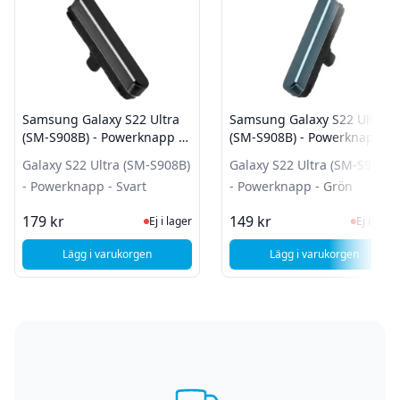
Samsung Galaxy S22 Ultra
Samsung Galaxy S22 Ultra
(SM-S908B) - Powerknapp -
(SM-S908B) - Powerknapp -
Svart
Grön
Galaxy S22 Ultra (SM-S908B)
Galaxy S22 Ultra (SM-S908B)
- Powerknapp - Svart
- Powerknapp - Grön
Ej i lager, besök produktsidan för sen
Ej i la
179 kr
149 kr
Ej i lager
Ej i lager
Lägg i varukorgen
Lägg i varukorgen
, Samsung Galaxy S22 Ultra (SM-S908B) - Powerknapp - Sva
, Samsung Galaxy