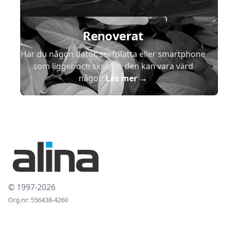
Renoverat
Har du någon dator, surfplatta eller smartphone
som ligger och skräpar, den kan vara värd
något!
Läs mer
→
© 1997-2026
Org.nr: 556438-4260