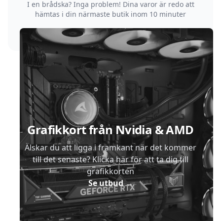
I en brådska? Inga problem! Dina varor är redo att
hämtas i din närmaste butik inom 10 minuter
Sidfot
Grafikkort från Nvidia & AMD
Älskar du att ligga i framkant när det kommer
till det senaste? Klicka här för att ta dig till
grafikkorten
Se utbud
→