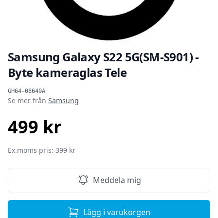
Samsung Galaxy S22 5G(SM-S901) -
Byte kameraglas Tele
Produktinformation
GH64-08649A
Se mer från
Samsung
499 kr
SEK
Ex.moms pris: 399 kr
Meddela mig
Lägg i varukorgen