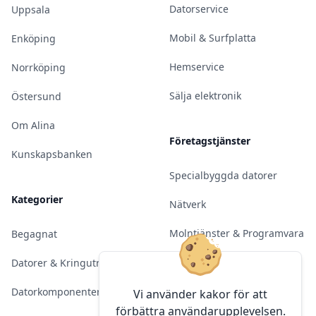
Datorservice
Uppsala
Mobil & Surfplatta
Enköping
Hemservice
Norrköping
Sälja elektronik
Östersund
Om Alina
Företagstjänster
Kunskapsbanken
Specialbyggda datorer
Kategorier
Nätverk
Molntjänster & Programvara
Begagnat
Server & Backup
Datorer & Kringutrustning
Kameraövervakning
Datorkomponenter
Vi använder kakor för att
förbättra användarupplevelsen.