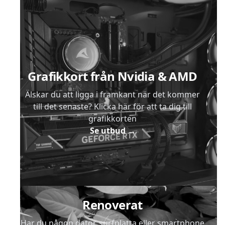
Sidfot
Grafikkort från Nvidia & AMD
Älskar du att ligga i framkant när det kommer
till det senaste? Klicka här för att ta dig till
grafikkorten
Se utbud
→
Renoverat
Har du någon dator, surfplatta eller smartphone