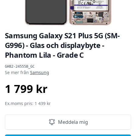
Samsung Galaxy S21 Plus 5G (SM-
G996) - Glas och displaybyte -
Phantom Lila - Grade C
Produktinformation
GH82-24555B_GC
Se mer från
Samsung
1 799 kr
SEK
Ex.moms pris: 1 439 kr
Meddela mig