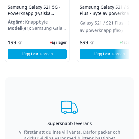
Samsung Galaxy S21 5G -
Samsung Galaxy S21 / S21
Powerknapp (Fysiska
Plus - Byte av powerknapp
knappen) - Phantom Grey
(flex)
Åtgärd:
Knappbyte
Galaxy S21 / S21 Plus - Byte
Modell(er):
Samsung Galaxy
av powerknapp (flex)
S21 5G
Ej i lager, besök produktsidan för sen
I Lager
199 kr
899 kr
Ej i lager
1st i lager
Lägg i varukorgen
Lägg i varukorgen
, Samsung Galaxy S21 5G - Powerknapp (Fysiska knappen) 
, Samsung Galaxy 
Supersnabb leverans
Vi förstår att du inte vill vänta. Därför packar och
skickar vi dina varor med blixtens hastighet