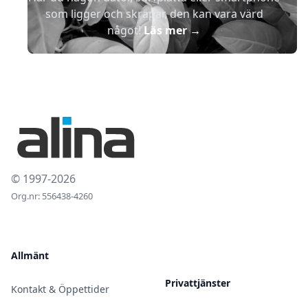
som ligger och skräpar, den kan vara värd
något!
Läs mer
→
© 1997-2026
Org.nr: 556438-4260
Allmänt
Privattjänster
Kontakt & Öppettider