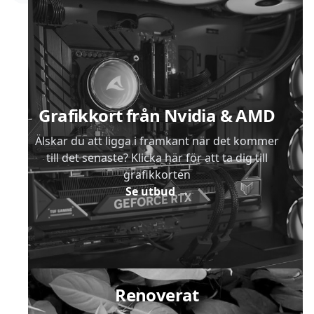
Sidfot
Grafikkort från Nvidia & AMD
Älskar du att ligga i framkant när det kommer
till det senaste? Klicka här för att ta dig till
grafikkorten
Se utbud
→
Renoverat