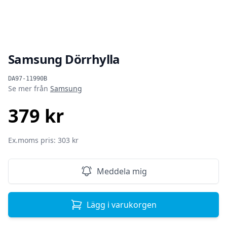
Samsung Dörrhylla
Produktinformation
DA97-11990B
Se mer från
Samsung
379 kr
SEK
Ex.moms pris: 303 kr
Meddela mig
Lägg i varukorgen