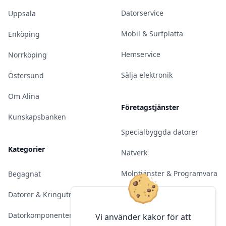
Datorservice
Uppsala
Mobil & Surfplatta
Enköping
Hemservice
Norrköping
Sälja elektronik
Östersund
Om Alina
Företagstjänster
Kunskapsbanken
Specialbyggda datorer
Kategorier
Nätverk
Molntjänster & Programvara
Begagnat
Server & Backup
Datorer & Kringutrustning
Kameraövervakning
Datorkomponenter
Vi använder kakor för att