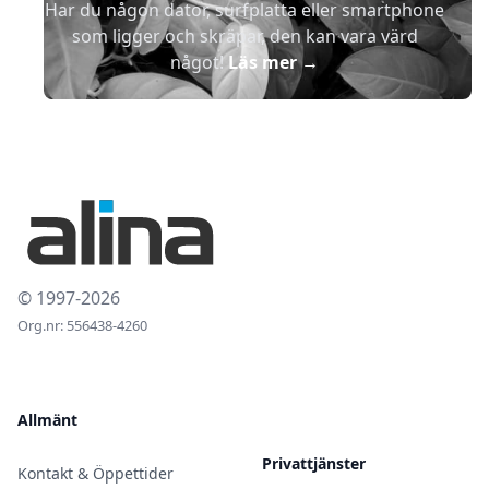
Har du någon dator, surfplatta eller smartphone
som ligger och skräpar, den kan vara värd
något!
Läs mer
→
© 1997-2026
Org.nr: 556438-4260
Allmänt
Privattjänster
Kontakt & Öppettider