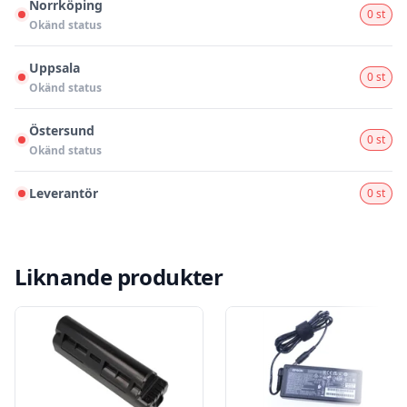
Norrköping
0 st
Okänd status
Uppsala
0 st
Okänd status
Östersund
0 st
Okänd status
Leverantör
0 st
Liknande produkter