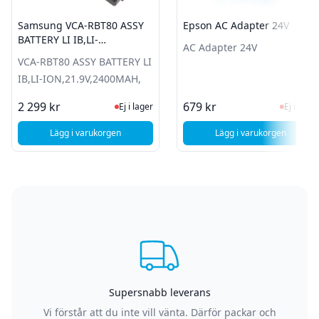
Samsung VCA-RBT80 ASSY
Epson AC Adapter 24V
BATTERY LI IB,LI-
AC Adapter 24V
ION,21.9V,2400MAH,
VCA-RBT80 ASSY BATTERY LI
IB,LI-ION,21.9V,2400MAH,
Ej i lager, besök produktsidan för sen
Ej i la
2 299 kr
679 kr
Ej i lager
Ej i lager
Lägg i varukorgen
Lägg i varukorgen
, Samsung VCA-RBT80 ASSY BATTERY LI IB,LI-ION,21.9V,2
, Epson AC Adapt
Supersnabb leverans
Vi förstår att du inte vill vänta. Därför packar och