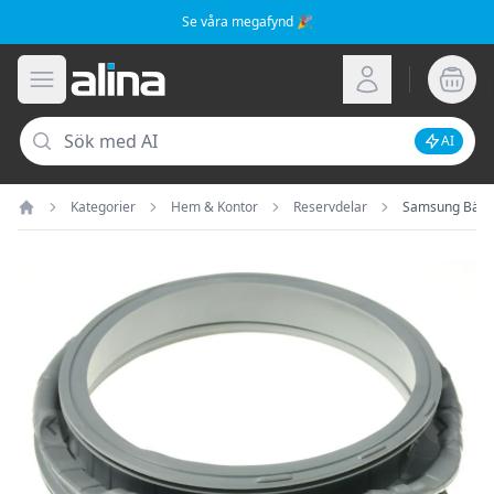
Se våra megafynd 🎉
Alina.se
Öppna meny
Logga in
Sök
AI
Inaktive
Kategorier
Hem & Kontor
Reservdelar
Samsung Bälg
Hem