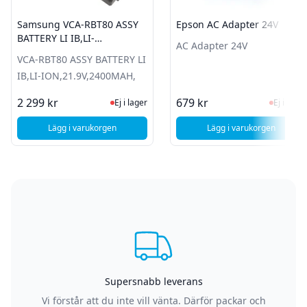
Samsung VCA-RBT80 ASSY
Epson AC Adapter 24V
BATTERY LI IB,LI-
AC Adapter 24V
ION,21.9V,2400MAH,
VCA-RBT80 ASSY BATTERY LI
IB,LI-ION,21.9V,2400MAH,
Ej i lager, besök produktsidan för sen
Ej i la
2 299 kr
679 kr
Ej i lager
Ej i lager
Lägg i varukorgen
Lägg i varukorgen
, Samsung VCA-RBT80 ASSY BATTERY LI IB,LI-ION,21.9V,2
, Epson AC Adapt
Supersnabb leverans
Vi förstår att du inte vill vänta. Därför packar och