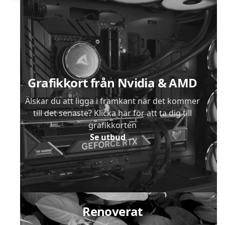
Sidfot
Grafikkort från Nvidia & AMD
Älskar du att ligga i framkant när det kommer
till det senaste? Klicka här för att ta dig till
grafikkorten
Se utbud
→
Renoverat