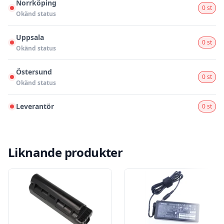
Norrköping
0 st
Okänd status
Uppsala
0 st
Okänd status
Östersund
0 st
Okänd status
Leverantör
0 st
Liknande produkter