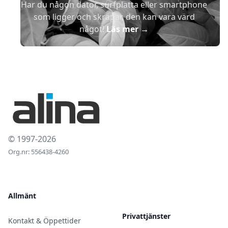
Har du någon dator, surfplatta eller smartphone
som ligger och skräpar, den kan vara värd
något!
Läs mer
→
© 1997-2026
Org.nr: 556438-4260
Allmänt
Privattjänster
Kontakt & Öppettider