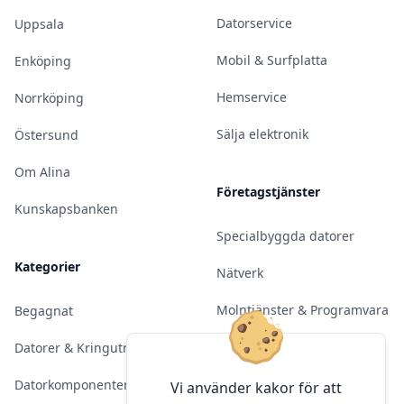
Datorservice
Uppsala
Mobil & Surfplatta
Enköping
Hemservice
Norrköping
Sälja elektronik
Östersund
Om Alina
Företagstjänster
Kunskapsbanken
Specialbyggda datorer
Kategorier
Nätverk
Molntjänster & Programvara
Begagnat
Server & Backup
Datorer & Kringutrustning
Kameraövervakning
Datorkomponenter
Vi använder kakor för att