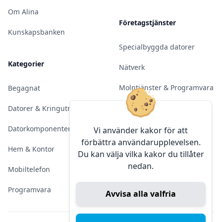
Om Alina
Företagstjänster
Kunskapsbanken
Specialbyggda datorer
Kategorier
Nätverk
Molntjänster & Programvara
Begagnat
Server & Backup
Datorer & Kringutrustning
Kameraövervakning
Datorkomponenter
Vi använder kakor för att
förbättra användarupplevelsen.
Konferens & Public Display
Hem & Kontor
Du kan välja vilka kakor du tillåter
nedan.
Sälja elektronik
Mobiltelefon
Programvara
Avvisa alla valfria