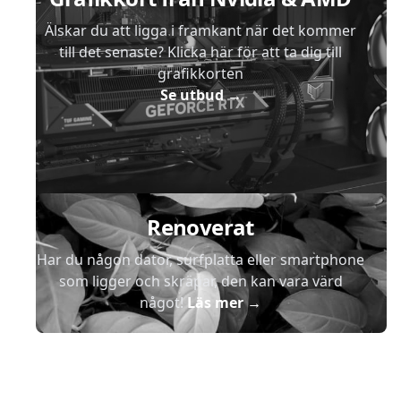
Älskar du att ligga i framkant när det kommer
till det senaste? Klicka här för att ta dig till
grafikkorten
Se utbud
→
Renoverat
Har du någon dator, surfplatta eller smartphone
som ligger och skräpar, den kan vara värd
något!
Läs mer
→