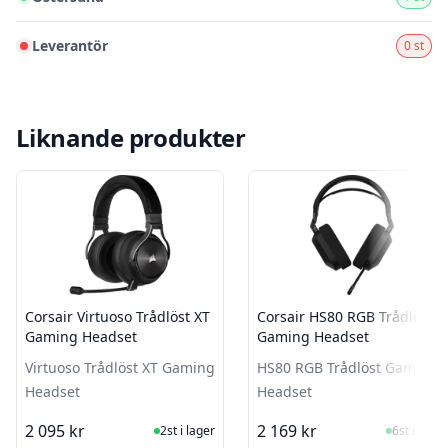
Leverantör
0 st
Liknande produkter
Corsair Virtuoso Trådlöst XT
Corsair HS80 RGB Trådlöst
Gaming Headset
Gaming Headset
Virtuoso Trådlöst XT Gaming
HS80 RGB Trådlöst Gaming
Headset
Headset
I Lager
I Lager
2 095 kr
2 169 kr
2st i lager
6st i lager