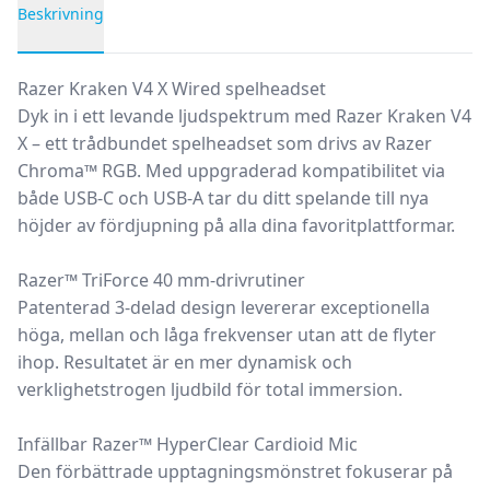
Beskrivning
Produktbeskrivning
Razer Kraken V4 X Wired spelheadset
Dyk in i ett levande ljudspektrum med Razer Kraken V4
X – ett trådbundet spelheadset som drivs av Razer
Chroma™ RGB. Med uppgraderad kompatibilitet via
både USB-C och USB-A tar du ditt spelande till nya
höjder av fördjupning på alla dina favoritplattformar.
Razer™ TriForce 40 mm-drivrutiner
Patenterad 3-delad design levererar exceptionella
höga, mellan och låga frekvenser utan att de flyter
ihop. Resultatet är en mer dynamisk och
verklighetstrogen ljudbild för total immersion.
Infällbar Razer™ HyperClear Cardioid Mic
Den förbättrade upptagningsmönstret fokuserar på