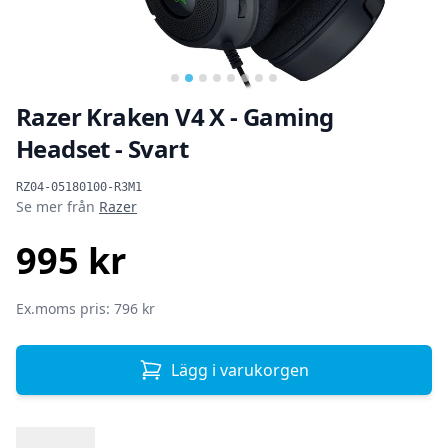
Razer Kraken V4 X - Gaming
Headset - Svart
Produktinformation
RZ04-05180100-R3M1
Se mer från
Razer
995 kr
SEK
Ex.moms pris: 796 kr
Lägg i varukorgen