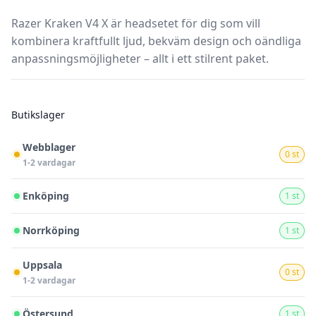
Razer Kraken V4 X är headsetet för dig som vill
kombinera kraftfullt ljud, bekväm design och oändliga
anpassningsmöjligheter – allt i ett stilrent paket.
Butikslager
Webblager
0 st
1-2 vardagar
Enköping
1 st
Norrköping
1 st
Uppsala
0 st
1-2 vardagar
Östersund
1 st