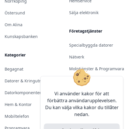
Hemservice
Norrköping
Sälja elektronik
Östersund
Om Alina
Företagstjänster
Kunskapsbanken
Specialbyggda datorer
Kategorier
Nätverk
Molntjänster & Programvara
Begagnat
Server & Backup
Datorer & Kringutrustning
Kameraövervakning
Datorkomponenter
Vi använder kakor för att
förbättra användarupplevelsen.
Konferens & Public Display
Hem & Kontor
Du kan välja vilka kakor du tillåter
nedan.
Sälja elektronik
Mobiltelefon
Programvara