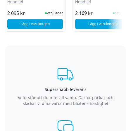
Headset
Headset
I Lager
I Lager
2 095 kr
2 169 kr
2st i lager
6st i lager
Lägg i varukorgen
Lägg i varukorgen
, Corsair Virtuoso Trådlöst XT Gaming Headset
, Corsair HS80 R
Supersnabb leverans
Vi förstår att du inte vill vänta. Därför packar och
skickar vi dina varor med blixtens hastighet