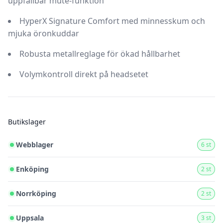
uppfällbar mute-funktion
HyperX Signature Comfort med minnesskum och
mjuka öronkuddar
Robusta metallreglage för ökad hållbarhet
Volymkontroll direkt på headsetet
Butikslager
Webblager
6 st
Enköping
2 st
Norrköping
2 st
Uppsala
3 st