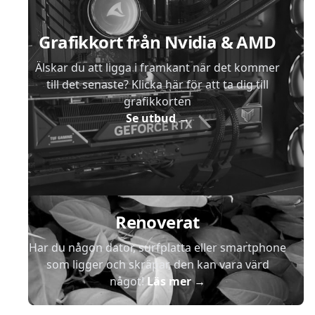
Grafikkort från Nvidia & AMD
Älskar du att ligga i framkant när det kommer
till det senaste? Klicka här för att ta dig till
grafikkorten
Se utbud
→
Renoverat
Har du någon dator, surfplatta eller smartphone
som ligger och skräpar, den kan vara värd
något!
Läs mer
→