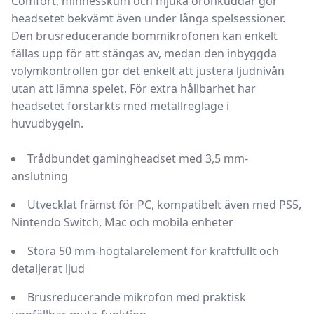
Comfort
, minnesskum och mjuka öronkuddar gör
headsetet bekvämt även under långa spelsessioner.
Den brusreducerande bommikrofonen kan enkelt
fällas upp för att stängas av, medan den inbyggda
volymkontrollen gör det enkelt att justera ljudnivån
utan att lämna spelet. För extra hållbarhet har
headsetet förstärkts med metallreglage i
huvudbygeln.
Trådbundet gamingheadset med 3,5 mm-
anslutning
Utvecklat främst för PC, kompatibelt även med PS5,
Nintendo Switch, Mac och mobila enheter
Stora 50 mm-högtalarelement för kraftfullt och
detaljerat ljud
Brusreducerande mikrofon med praktisk