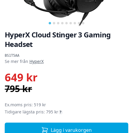
HyperX Cloud Stinger 3 Gaming
Headset
Produktinformation
BS1T5AA
Se mer från
HyperX
649 kr
795 kr
SEK
Ex.moms pris: 519 kr
Tidigare lägsta pris: 795 kr
?
Lägg i varukorgen