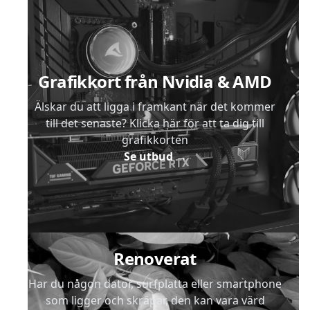
Sidfot
Grafikkort från Nvidia & AMD
Älskar du att ligga i framkant när det kommer
till det senaste? Klicka här för att ta dig till
grafikkorten
Se utbud
→
Renoverat
Har du någon dator, surfplatta eller smartphone
som ligger och skräpar, den kan vara värd