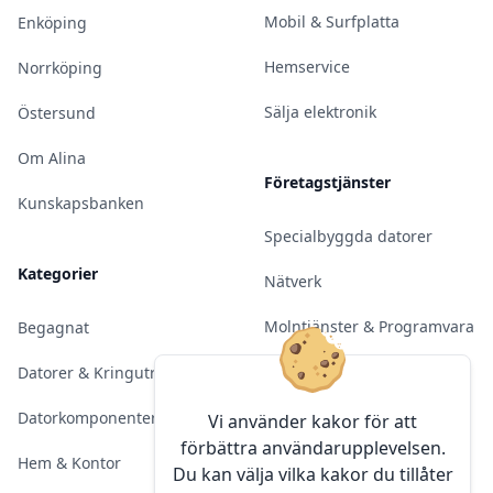
Mobil & Surfplatta
Enköping
Hemservice
Norrköping
Sälja elektronik
Östersund
Om Alina
Företagstjänster
Kunskapsbanken
Specialbyggda datorer
Kategorier
Nätverk
Molntjänster & Programvara
Begagnat
Server & Backup
Datorer & Kringutrustning
Kameraövervakning
Datorkomponenter
Vi använder kakor för att
förbättra användarupplevelsen.
Konferens & Public Display
Hem & Kontor
Du kan välja vilka kakor du tillåter