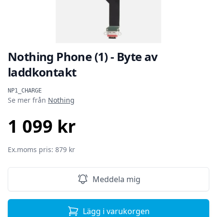
Nothing Phone (1) - Byte av
laddkontakt
Produktinformation
NP1_CHARGE
Se mer från
Nothing
1 099 kr
SEK
Ex.moms pris: 879 kr
Meddela mig
Lägg i varukorgen