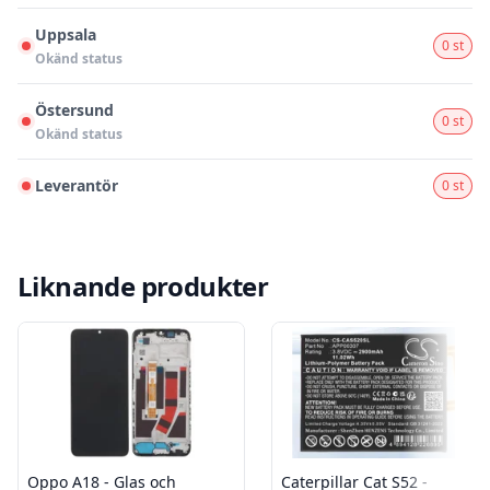
Uppsala
0 st
Okänd status
Östersund
0 st
Okänd status
Leverantör
0 st
Liknande produkter
Oppo A18 - Glas och
Caterpillar Cat S52 -