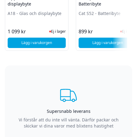
displaybyte
Batteribyte
A18 - Glas och displaybyte
Cat S52 - Batteribyte
Ej i lager, besök produktsidan för sen
Ej i la
1 099 kr
899 kr
Ej i lager
Ej i lager
Lägg i varukorgen
Lägg i varukorgen
, Oppo A18 - Glas och displaybyte
, Caterpillar Cat 
Supersnabb leverans
Vi förstår att du inte vill vänta. Därför packar och
skickar vi dina varor med blixtens hastighet