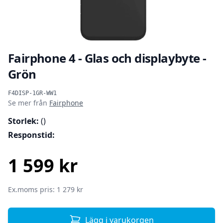
Fairphone 4 - Glas och displaybyte -
Grön
Produktinformation
F4DISP-1GR-WW1
Se mer från
Fairphone
Storlek:
()
Responstid:
1 599 kr
SEK
Ex.moms pris: 1 279 kr
Lägg i varukorgen