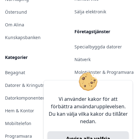
Sälja elektronik
Östersund
Om Alina
Företagstjänster
Kunskapsbanken
Specialbyggda datorer
Kategorier
Nätverk
Molntjänster & Programvara
Begagnat
Server & Backup
Datorer & Kringutrustning
Kameraövervakning
Datorkomponenter
Vi använder kakor för att
förbättra användarupplevelsen.
Konferens & Public Display
Hem & Kontor
Du kan välja vilka kakor du tillåter
nedan.
Sälja elektronik
Mobiltelefon
Programvara
Avvisa alla valfria