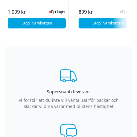
Ej i lager, besök produktsidan för sen
Ej i la
1 099 kr
899 kr
Ej i lager
Ej i lager
Lägg i varukorgen
Lägg i varukorgen
, Oppo A18 - Glas och displaybyte
, Caterpillar Cat 
Supersnabb leverans
Vi förstår att du inte vill vänta. Därför packar och
skickar vi dina varor med blixtens hastighet