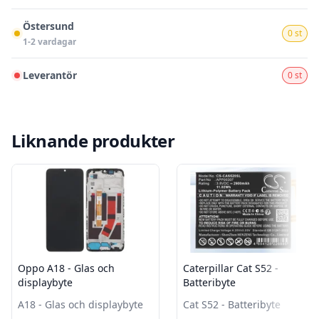
Östersund
0 st
1-2 vardagar
Leverantör
0 st
Liknande produkter
Oppo A18 - Glas och
Caterpillar Cat S52 -
displaybyte
Batteribyte
A18 - Glas och displaybyte
Cat S52 - Batteribyte