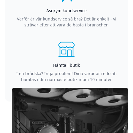
Asgrym kundservice
Varför är vår kundservice så bra? Det är enkelt - vi
strävar efter att vara de bästa i branschen
Hämta i butik
I en brådska? Inga problem! Dina varor är redo att
hämtas i din närmaste butik inom 10 minuter
Sidfot