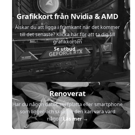
Grafikkort från Nvidia & AMD
Älskar du att ligga i framkant när det kommer
till det senaste? Klicka här för att ta dig till
grafikkorten
Se utbud
→
Renoverat
Har du någon dator, surfplatta eller smartphone
som ligger och skräpar, den kan vara värd
något!
Läs mer
→