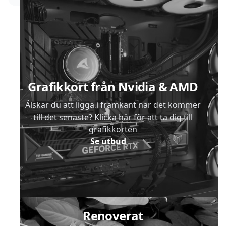
Sidfot
Grafikkort från Nvidia & AMD
Älskar du att ligga i framkant när det kommer
till det senaste? Klicka här för att ta dig till
grafikkorten
Se utbud
→
Renoverat