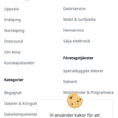
Datorservice
Uppsala
Mobil & Surfplatta
Enköping
Hemservice
Norrköping
Sälja elektronik
Östersund
Om Alina
Företagstjänster
Kunskapsbanken
Specialbyggda datorer
Kategorier
Nätverk
Molntjänster & Programvara
Begagnat
Server & Backup
Datorer & Kringutrustning
Kameraövervakning
Datorkomponenter
Vi använder kakor för att