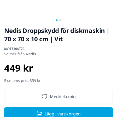
Nedis Droppskydd för diskmaskin |
70 x 70 x 10 cm | Vit
Produktinformation
WADT110AT70
Se mer från
Nedis
449 kr
SEK
Ex.moms pris: 359 kr
Meddela mig
Lägg i varukorgen