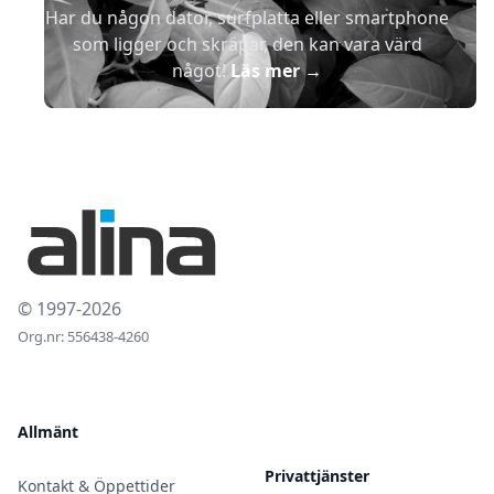
Har du någon dator, surfplatta eller smartphone
som ligger och skräpar, den kan vara värd
något!
Läs mer
→
© 1997-2026
Org.nr: 556438-4260
Allmänt
Privattjänster
Kontakt & Öppettider