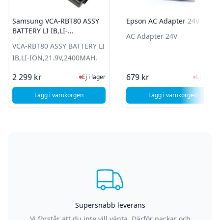
Samsung VCA-RBT80 ASSY
Epson AC Adapter 24V
BATTERY LI IB,LI-
AC Adapter 24V
ION,21.9V,2400MAH,
VCA-RBT80 ASSY BATTERY LI
IB,LI-ION,21.9V,2400MAH,
Ej i lager, besök produktsidan för sen
Ej i la
2 299 kr
679 kr
Ej i lager
Ej i lager
Lägg i varukorgen
Lägg i varukorgen
, Samsung VCA-RBT80 ASSY BATTERY LI IB,LI-ION,21.9V,2
, Epson AC Adapt
Supersnabb leverans
Vi förstår att du inte vill vänta. Därför packar och