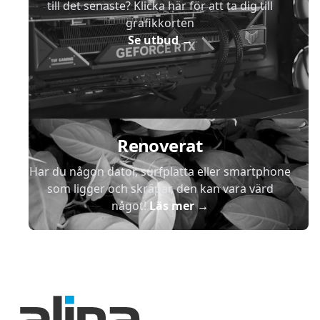
till det senaste? Klicka här för att ta dig till
grafikkorten
Se utbud
→
Renoverat
Har du någon dator, surfplatta eller smartphone
som ligger och skräpar, den kan vara värd
något!
Läs mer
→