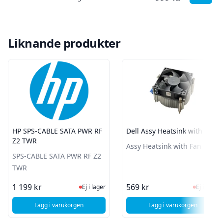
Liknande produkter
HP SPS-CABLE SATA PWR RF
Dell Assy Heatsink with Fan
Z2 TWR
Assy Heatsink with Fan
SPS-CABLE SATA PWR RF Z2
TWR
Ej i lager, besök produktsidan för sen
Ej i la
1 199 kr
569 kr
Ej i lager
Ej i lager
Lägg i varukorgen
Lägg i varukorgen
, HP SPS-CABLE SATA PWR RF Z2 TWR
, Dell Assy Heats