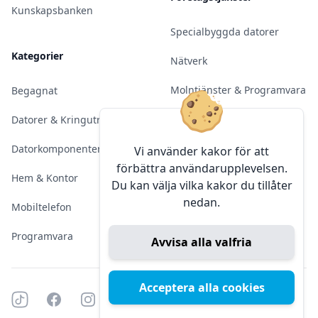
Kunskapsbanken
Specialbyggda datorer
Kategorier
Nätverk
Molntjänster & Programvara
Begagnat
Server & Backup
Datorer & Kringutrustning
Kameraövervakning
Datorkomponenter
Vi använder kakor för att
förbättra användarupplevelsen.
Konferens & Public Display
Hem & Kontor
Du kan välja vilka kakor du tillåter
nedan.
Sälja elektronik
Mobiltelefon
Programvara
Avvisa alla valfria
Acceptera alla cookies
Tiktok
Facebook
Instagram
YouTube
Mörkt läge
Mörkt läge