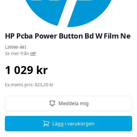
HP Pcba Power Button Bd W Film Ne
Produktinformation
L20500-001
Se mer från
HP
1 029 kr
SEK
Ex.moms pris: 823,20 kr
Meddela mig
Lägg i varukorgen