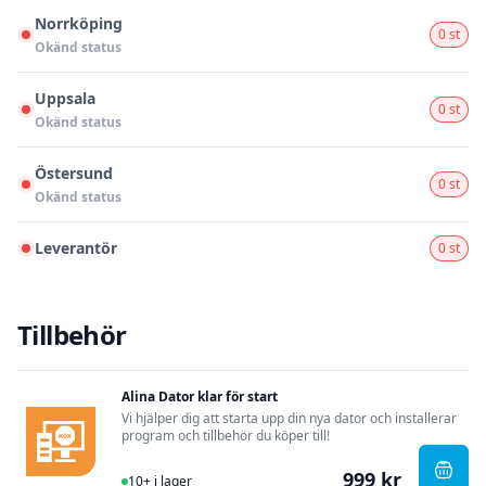
Norrköping
0 st
Okänd status
Uppsala
0 st
Okänd status
Östersund
0 st
Okänd status
Leverantör
0 st
Tillbehör
Alina Dator klar för start
Vi hjälper dig att starta upp din nya dator och installerar
program och tillbehör du köper till!
999 kr
I Lager
, Alin
10+ i lager