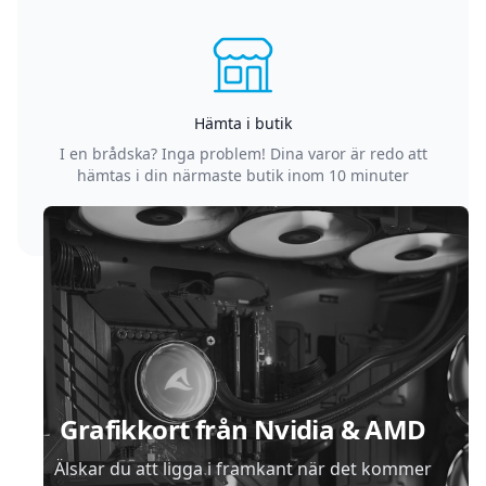
Hämta i butik
I en brådska? Inga problem! Dina varor är redo att
hämtas i din närmaste butik inom 10 minuter
Sidfot
Grafikkort från Nvidia & AMD
Älskar du att ligga i framkant när det kommer