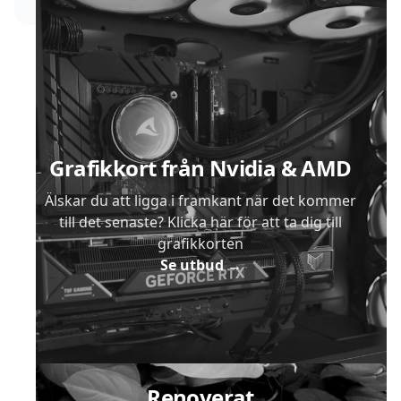
Sidfot
Grafikkort från Nvidia & AMD
Älskar du att ligga i framkant när det kommer
till det senaste? Klicka här för att ta dig till
grafikkorten
Se utbud
→
Renoverat