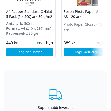
A4 Papper Standard OHålat
Epson Photo Paper Glossy -
5 Pack (5 x 500) ark 80 g/m2
A3 - 20 ark.
Antal ark:
500 st
Photo Paper Glossy - A3 - 20
Format:
A4 (210 x 297 mm)
ark.
Pappersvikt:
80 g/m²
I Lager
Ej i la
449 kr
389 kr
10+ i lager
Ej i lager
Lägg i varukorgen
Lägg i varukorgen
, A4 Papper Standard OHålat 5 Pack (5 x 500) ark 80 g/m2
, Epson Photo Pap
Supersnabb leverans