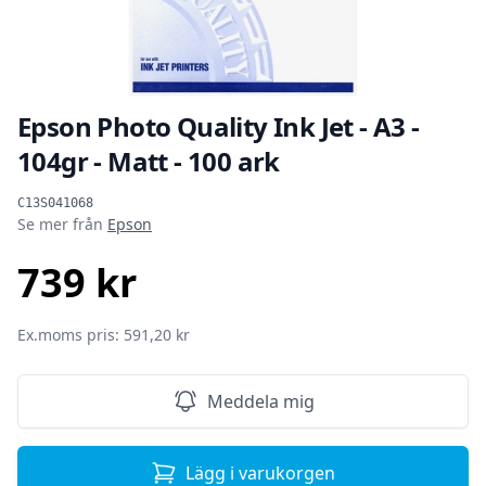
Epson Photo Quality Ink Jet - A3 -
104gr - Matt - 100 ark
Produktinformation
C13S041068
Se mer från
Epson
739 kr
SEK
Ex.moms pris: 591,20 kr
Meddela mig
Lägg i varukorgen