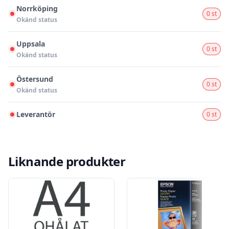
Norrköping
0 st
Okänd status
Uppsala
0 st
Okänd status
Östersund
0 st
Okänd status
Leverantör
0 st
Liknande produkter