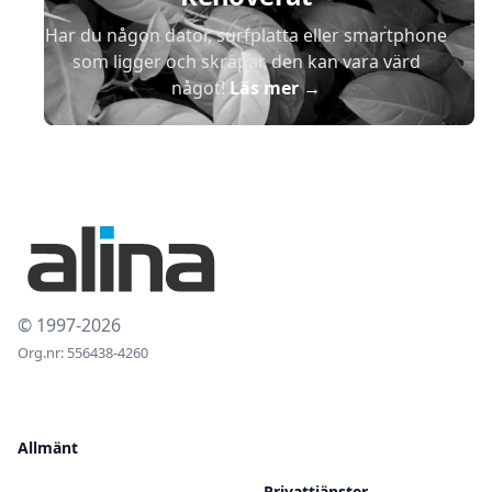
Har du någon dator, surfplatta eller smartphone
som ligger och skräpar, den kan vara värd
något!
Läs mer
→
© 1997-2026
Org.nr: 556438-4260
Allmänt
Privattjänster