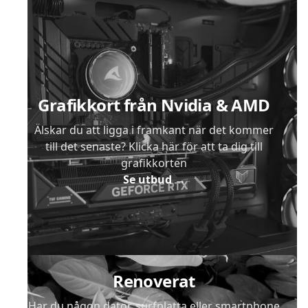
Sidfot
Grafikkort från Nvidia & AMD
Älskar du att ligga i framkant när det kommer
till det senaste? Klicka här för att ta dig till
grafikkorten
Se utbud
→
Renoverat
Har du någon dator, surfplatta eller smartphone