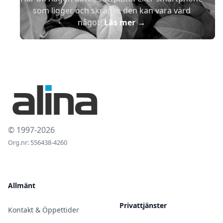
som ligger och skräpar, den kan vara värd
något!
Läs mer
→
© 1997-2026
Org.nr: 556438-4260
Allmänt
Privattjänster
Kontakt & Öppettider