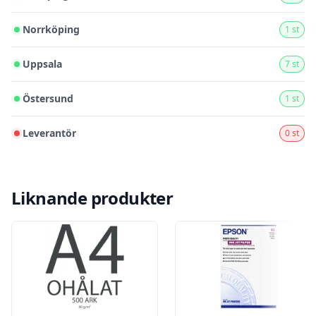
Norrköping
1 st
Uppsala
7 st
Östersund
1 st
Leverantör
0 st
Liknande produkter