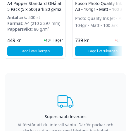
A4 Papper Standard OHålat
Epson Photo Quality Ink Jet -
5 Pack (5 x 500) ark 80 g/m2
A3 - 104gr - Matt - 100 ark
Antal ark:
500 st
Photo Quality Ink Jet - A3 -
Format:
A4 (210 x 297 mm)
104gr - Matt - 100 ark
Pappersvikt:
80 g/m²
I Lager
Ej i la
449 kr
739 kr
10+ i lager
Ej i lager
Lägg i varukorgen
Lägg i varukorgen
, A4 Papper Standard OHålat 5 Pack (5 x 500) ark 80 g/m2
, Epson Photo Qual
Supersnabb leverans
Vi förstår att du inte vill vänta. Därför packar och
skickar vi dina varor med blixtens hastighet