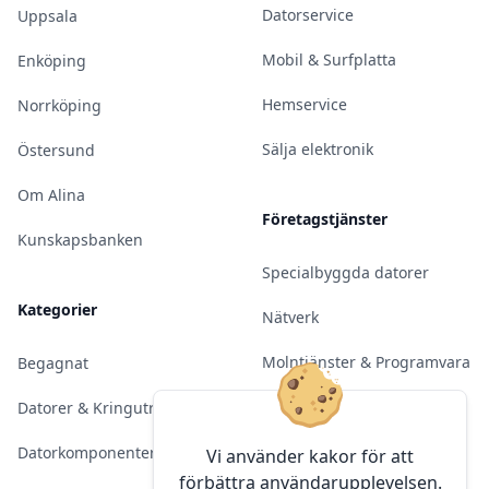
Datorservice
Uppsala
Mobil & Surfplatta
Enköping
Hemservice
Norrköping
Sälja elektronik
Östersund
Om Alina
Företagstjänster
Kunskapsbanken
Specialbyggda datorer
Kategorier
Nätverk
Molntjänster & Programvara
Begagnat
Server & Backup
Datorer & Kringutrustning
Kameraövervakning
Datorkomponenter
Vi använder kakor för att
förbättra användarupplevelsen.