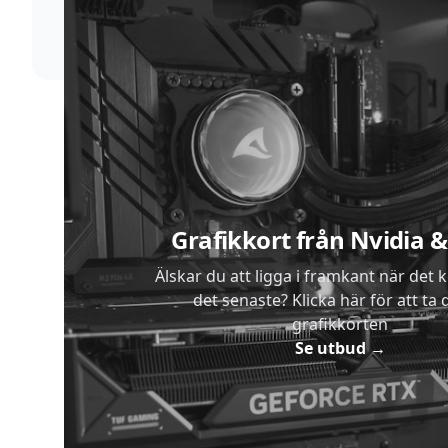
skickar vi dina varor med blixtens hastighet
Sidfot
Grafikkort från Nvidia
Älskar du att ligga i framkant när det 
det senaste? Klicka här för att ta di
grafikkorten
Se utbud
→