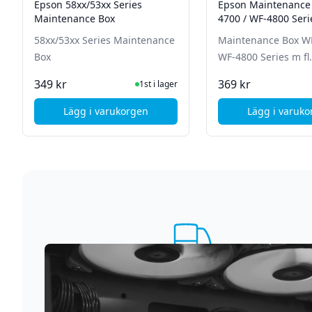
Epson 58xx/53xx Series
Epson Maintenance
Maintenance Box
4700 / WF-4800 Serie
58xx/53xx Series Maintenance
Maintenance Box WF
Box
WF-4800 Series m fl.
I Lager
I La
349 kr
369 kr
1st i lager
Lägg i varukorgen
Lägg i varuk
, Epson 58xx/53xx Series Maintenance Box
, Ep
Supersnabb leverans
Vi förstår att du inte vill vänta. Därför packar och