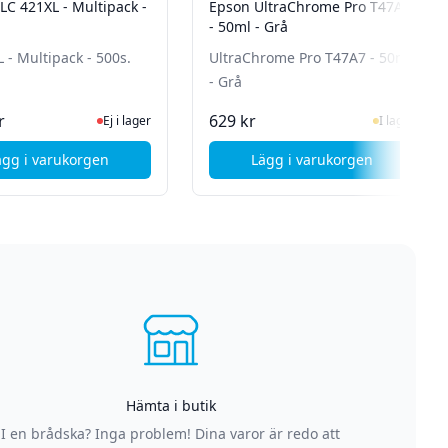
LC 421XL - Multipack -
Epson UltraChrome Pro T47A7
- 50ml - Grå
 - Multipack - 500s.
UltraChrome Pro T47A7 - 50ml
- Grå
Ej i lager, besök produktsidan för senaste status
I Lager
r
629 kr
Ej i lager
I lager
ägg i varukorgen
Lägg i varukorgen
art
, Brother LC 421XL - Multipack - 500s.
, Epson UltraChrome
Hämta i butik
I en brådska? Inga problem! Dina varor är redo att