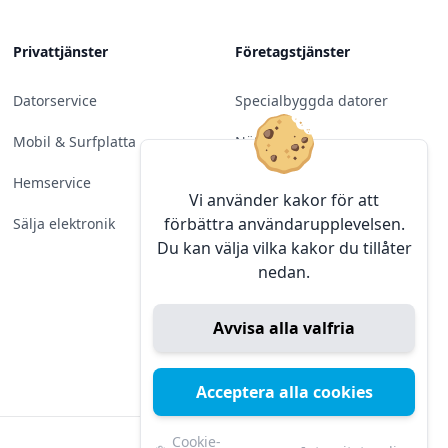
Privattjänster
Företagstjänster
Datorservice
Specialbyggda datorer
Mobil & Surfplatta
Nätverk
Hemservice
Molntjänster &
Vi använder kakor för att
Programvara
förbättra användarupplevelsen.
Sälja elektronik
Du kan välja vilka kakor du tillåter
Server & Backup
nedan.
Kameraövervakning
Avvisa alla valfria
Konferens & Public Display
Sälja elektronik
Acceptera alla cookies
Cookie-