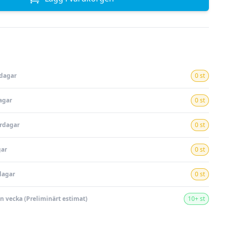
rdagar
0 st
agar
0 st
ardagar
0 st
gar
0 st
dagar
0 st
en vecka (Preliminärt estimat)
10+ st