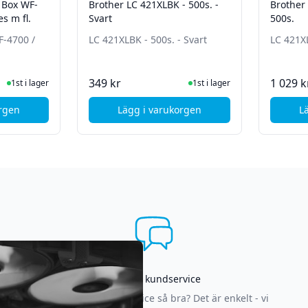
 Box WF-
Brother LC 421XLBK - 500s. -
Brother 
s m fl.
Svart
500s.
-4700 /
LC 421XLBK - 500s. - Svart
LC 421XL
ger
I Lager
349 kr
1 029 k
1st i lager
1st i lager
orgen
Lägg i varukorgen
L
son Maintenance Box WF-4700 / WF-4800 Series m fl.
, Brother LC 421XLBK - 500s. - Sv
Asgrym kundservice
Varför är vår kundservice så bra? Det är enkelt - vi