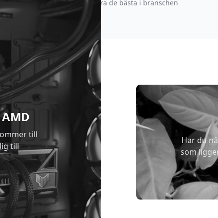
strävar efter att vara de bästa i branschen
 & AMD
kommer till
Har du nå
g till
som ligge