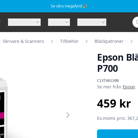
Se våra megafynd 🎉
Sö
r
Våra tjänster
Företag
Kundtjänst
Skrivare & Scanners
Tillbehör
Bläckpatroner
Epson Bl
P700
Produktinformat
C13T46S30N
Se mer från
Epson
459 kr
SEK
Ex.moms pris: 367,2