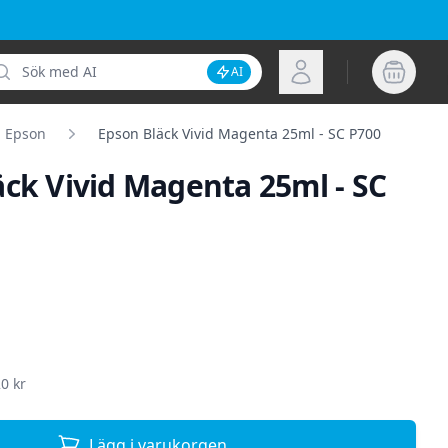
k
Logga in
AI
Inaktivera AI-sökning
Epson
Epson Bläck Vivid Magenta 25ml - SC P700
äck Vivid Magenta 25ml - SC
ion
0 kr
Lägg i varukorgen