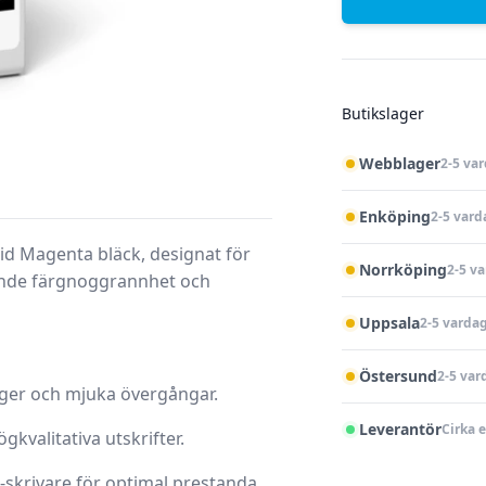
Butikslager
Webblager
2-5 va
Enköping
2-5 vard
id Magenta bläck, designat för
Norrköping
2-5 v
ående färgnoggrannhet och
Uppsala
2-5 varda
Östersund
2-5 var
rger och mjuka övergångar.
Leverantör
Cirka 
valitativa utskrifter.
-skrivare för optimal prestanda.