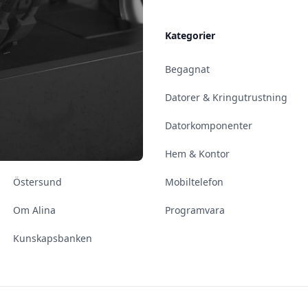
Allmänt
Kategorier
Kontakt & Öppettider
Begagnat
Uppsala
Datorer & Kringutrustning
Enköping
Datorkomponenter
Norrköping
Hem & Kontor
Östersund
Mobiltelefon
Om Alina
Programvara
Kunskapsbanken