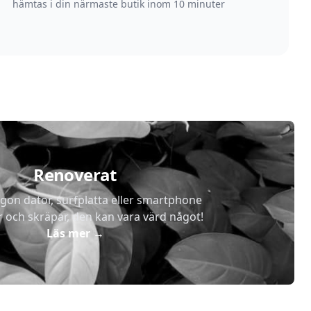
hämtas i din närmaste butik inom 10 minuter
Renoverat
gon dator, surfplatta eller smartphone
r och skräpar, den kan vara värd något!
Läs mer
→