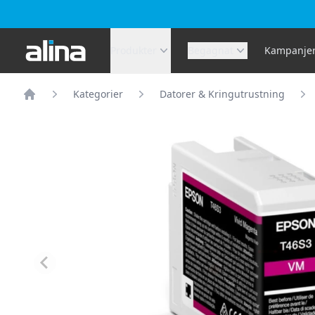
Alina.se
Produkter
Begagnat
Kampanje
Kategorier
Datorer & Kringutrustning
Hem