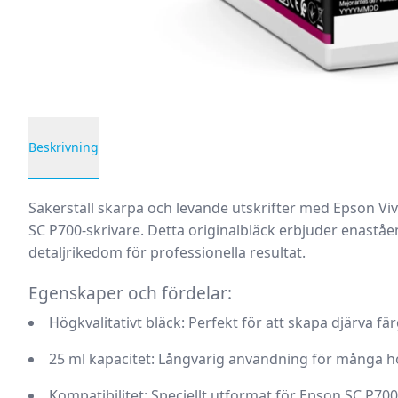
Beskrivning
Produktbeskrivning
Säkerställ skarpa och levande utskrifter med Epson Viv
SC P700-skrivare. Detta originalbläck erbjuder enast
detaljrikedom för professionella resultat.
Egenskaper och fördelar:
Högkvalitativt bläck:
Perfekt för att skapa djärva fä
25 ml kapacitet:
Långvarig användning för många högk
Kompatibilitet:
Speciellt utformat för Epson SC P700