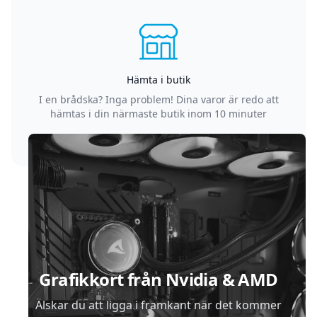
Hämta i butik
I en brådska? Inga problem! Dina varor är redo att
hämtas i din närmaste butik inom 10 minuter
Sidfot
Grafikkort från Nvidia & AMD
Älskar du att ligga i framkant när det kommer