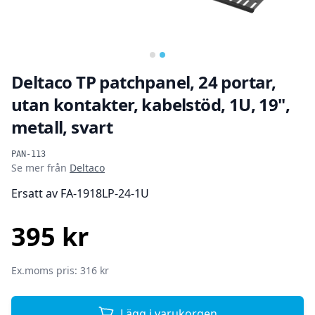
…
Deltaco TP patchpanel, 24 portar,
utan kontakter, kabelstöd, 1U, 19",
metall, svart
Produktinformation
PAN-113
Se mer från
Deltaco
Ersatt av FA-1918LP-24-1U
395 kr
SEK
Ex.moms pris: 316 kr
Lägg i varukorgen