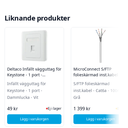
Liknande produkter
Deltaco Infällt vägguttag för
MicroConnect S/FTP
Keystone - 1 port -
folieskärmad inst.kabel -
Dammlucka - Vit
Cat6a - 100m - Grå
Infällt vägguttag för
S/FTP folieskärmad
Keystone - 1 port -
inst.kabel - Cat6a - 100m -
Dammlucka - Vit
Grå
Ej i lager, besök produktsidan för sen
I Lag
49 kr
1 399 kr
Ej i lager
I lager
Lägg i varukorgen
Lägg i varukorgen
, Deltaco Infällt vägguttag för Keystone - 1 port - Dammlucka
, MicroConnect S/