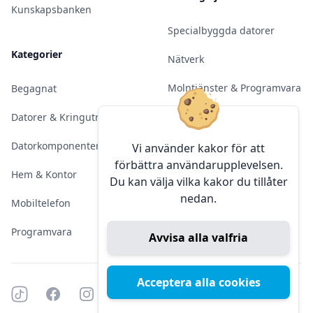
Kunskapsbanken
Specialbyggda datorer
Kategorier
Nätverk
Molntjänster & Programvara
Begagnat
Server & Backup
Datorer & Kringutrustning
Kameraövervakning
Datorkomponenter
Vi använder kakor för att
förbättra användarupplevelsen.
Konferens & Public Display
Hem & Kontor
Du kan välja vilka kakor du tillåter
nedan.
Sälja elektronik
Mobiltelefon
Programvara
Avvisa alla valfria
Acceptera alla cookies
Tiktok
Facebook
Instagram
YouTube
Mörkt läge
Mörkt läge