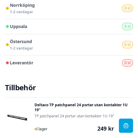
Norrköping
0 st
1-2 vardagar
Uppsala
6 st
Östersund
0 st
1-2 vardagar
Leverantör
0 st
Tillbehör
Deltaco TP patchpanel 24 portar utan kontakter 1U
19"
TP patchpanel 24 portar utan kontakter 1U 19"
249 kr
I Lager
, Del
I lager