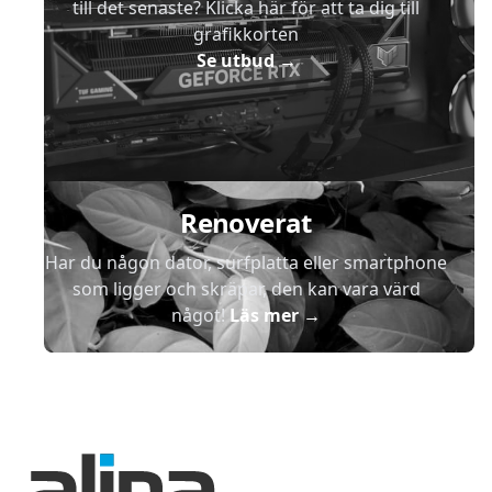
till det senaste? Klicka här för att ta dig till
grafikkorten
Se utbud
→
Renoverat
Har du någon dator, surfplatta eller smartphone
som ligger och skräpar, den kan vara värd
något!
Läs mer
→